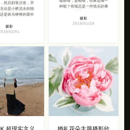
傲娇喵，耍赖喵，你家是哪一
，然后斜靠沙发，开
种呢？有喵总是一件快乐的事
无论是小桥流水的细
情昂。 […]
还是铁马铮铮的塞外
摄影
热血， […]
2016/01/28
摄影
2016/02/01
ti K 超现实主义
婚礼花朵主题摄影欣