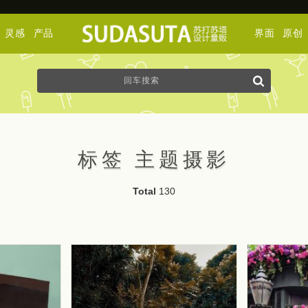
灵感
产品
界面
原创
标签 主题摄影
Total
130