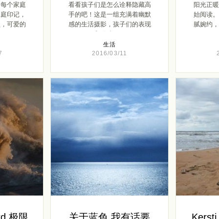
，每个家庭
看看孩子们是怎么诠释隐藏高
阳光正暖
家庭印记，
手的吧！这是一组充满着幽默
始阅读。
员，可爱的
感的生活摄影，孩子们的表现
腻婉约，
和猫咪 […]
生活
7
2016/03/11
ord 极限
关于蓝色 我有话要
Kers