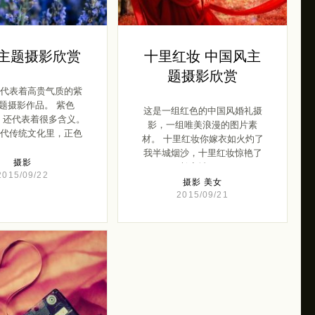
 主题摄影欣赏
十里红妆 中国风主
题摄影欣赏
代表着高贵气质的紫
题摄影作品。 紫色
这是一组红色的中国风婚礼摄
le）还代表着很多含义。
影，一组唯美浪漫的图片素
代传统文化里，正色
材。 十里红妆你嫁衣如火灼了
[…]
我半城烟沙，十里红妆惊艳了
摄影
长安城 […]
2015/09/22
摄影
美女
2015/09/21