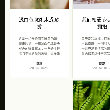
浅白色 婚礼花朵欣
我们相爱 然
赏
拥抱
这是一组安静而又唯美的婚礼
关于爱和幸福，拥
花束欣赏，一组浅白色或是香
主题摄影，一同和
槟色的唯美花朵，一些关于纯
一组充满着情感的
洁与幸福的爱的象征。更多婚
白头偕老这件事其
礼摄影 […]
关， […]
摄影
摄影
2015/10/20
2015/10/1