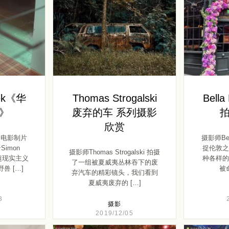
tek《华
Thomas Strogalski
Bella
》
废弃的车 系列摄影
欣赏
，电影制片
摄影师Bel
imon
捉伦敦之
摄影师Thomas Strogalski 拍摄
组超现实主义
种各样的
了一组被夏威夷丛林吞下的废
兽 […]
被命
弃汽车的精彩镜头，我们看到
夏威夷废弃的 […]
3
摄影
2019/12/05