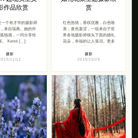
影作品欣赏
赏
i K是一个有才华的摄影师
红色热情，香槟优雅，白色唯
，来自瑞典。她的作
美，黄色羞涩，一组来自于世
孤独感，一同分享给
界各地摄影师镜头下面的婚礼
。 Kersti […]
花朵，幸福的让人落泪。更多
花朵摄 […]
摄影
摄影
2015/11/12
2015/10/29