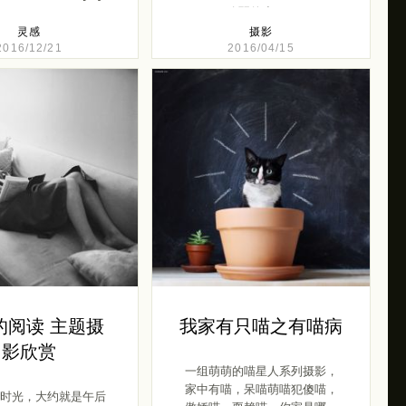
脆弱的小 […]
灵感
摄影
2016/12/21
2016/04/15
的阅读 主题摄
我家有只喵之有喵病
影欣赏
一组萌萌的喵星人系列摄影，
家中有喵，呆喵萌喵犯傻喵，
时光，大约就是午后