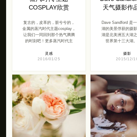
COSPLAY欣赏
天气摄影作
复古的，皮革的，脏兮兮的，
Dave Sandford
金属的蒸汽时代主题cosplay，
湖的美景俘获的摄
让我们一同回到那个热气腾腾
湖是北美洲五大湖
的时刻吧！更多蒸汽时代主
世界第十三大湖。伊
[…]
灵感
摄影
2016/01/25
2015/12/1