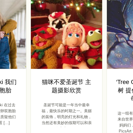
ski 我们
猫咪不爱圣诞节 主
‘Tree
胞胎
题摄影欣赏
树 
ski 在过去
圣诞节可能是一年当中最幸
同卵双胞胎
福，最快乐的时期之一。美丽
这一组有
仅质疑他们
的装饰，明亮的灯光和礼物，
来自世界
 […]
当然还有美妙的假期可以和亲
妈妈们
人共度。 […]
PicsAr