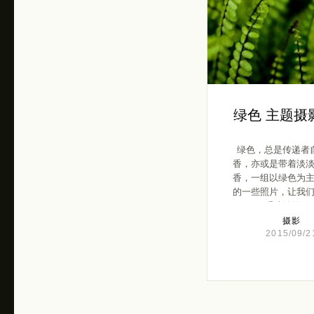
绿色 主题摄
绿色，总是传递者
香，亦或是带着淡
香，一组以绿色为
的一些照片，让我
受这浓浓 […
摄影
2015/09/2