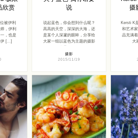
品欣赏
说
摄
 是一位被伊利
说起蓝色，你会想到什么呢？
Kerst
影师，伊利
高高的天空，深深的大海，还
和艺术家
之一，也是
是某个人深邃的眼眸，分享给
品充满着
 […]
大家一组以蓝色为主题的摄影
大家
作品， […]
摄影
0
2015/11/19