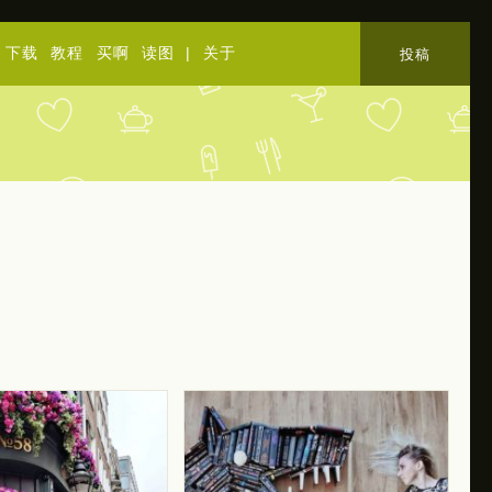
下载
教程
买啊
读图
|
关于
投稿