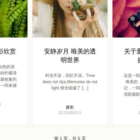
影欣赏
安静岁月 唯美的透
关于
明世界
自然的清
淡的柠檬清
时光不染，回忆不淡。Time
这是一组
主题收集到
does not dye,Memories do not
唯美的
们一同来感
light 燈光熄滅了 […]
记，一同
]
清新摄影
1
摄影
2015/09/21
第 1 页，共 5 页