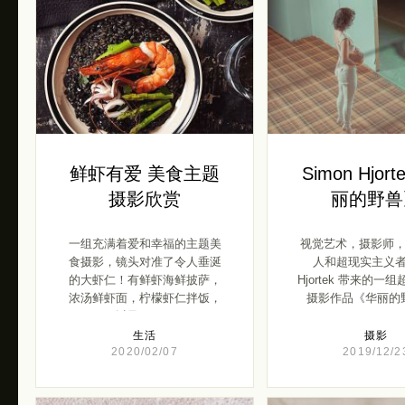
鲜虾有爱 美食主题
Simon Hjor
摄影欣赏
丽的野兽
一组充满着爱和幸福的主题美
视觉艺术，摄影师
食摄影，镜头对准了令人垂涎
人和超现实主义者S
的大虾仁！有鲜虾海鲜披萨，
Hjortek 带来的一
浓汤鲜虾面，柠檬虾仁拌饭，
摄影作品《华丽的野
以及可 […]
生活
摄影
2020/02/07
2019/12/2