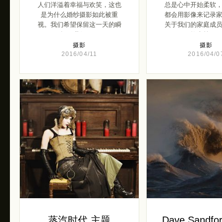
人们洋溢着幸福与欢笑，这也
总是心中开始柔软
是为什么婚纱摄影如此被重
都会用影像来记录
视。我们希望保留这一天的瞬
关于我们的家庭成
间，我们 […]
故事等 […]
摄影
摄影
2016/04/11
2016/04/0
蒸汽时代 主题
Dave Sandf