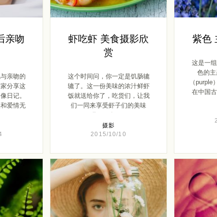
后亲吻
虾吃虾 美食摄影欣
紫色
赏
这是一组
色的主
抱与亲吻的
这个时间问，你一定是饥肠辘
（purp
大家分享这
辘了。这一份美味的浓汁鲜虾
在中国古
影像日记。
饭就送给你了，吃货们，让我
实和爱情无
们一同来享受虾子们的美味
吧！更多 […]
摄影
4
2015/10/10