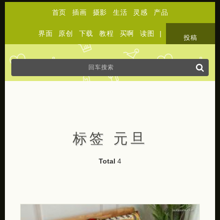
首页
插画
摄影
生活
灵感
产品
界面
原创
下载
教程
买啊
读图
|
关于
投稿
标签 元旦
Total
4