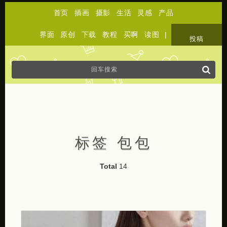
首页
插画
摄影
生活
灵感
产品
界面
原创
下载
教程
买啊
读图
|
关于
投稿
标签 包包
Total
14