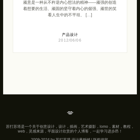
顽意是一种从不杵逆内心想法的精神——顽强的创造
着想要的生活、顽固的坚守着内心的倔强、顽世的笑
看人生中的不平坦、 […]
产品设计
2012/06/06
💋
苏打苏塔是一个关于创意设计，设计，插画，艺术摄影，lomo，素材，教程，
web，灵感来源，平面设计欣赏的个人博客，一起学习进步昂！
2009-2024 by 苏打苏塔 设计量贩铺 | 版权保留.