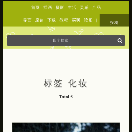
首页
插画
摄影
生活
灵感
产品
界面
原创
下载
教程
买啊
读图
|
关于
投稿
标签 化妆
Total
6