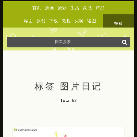
首页
插画
摄影
生活
灵感
产品
界面
原创
下载
教程
买啊
读图
|
关于
投稿
标签 图片日记
Total
62