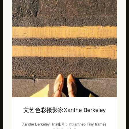
文艺色彩摄影家Xanthe Berkeley
Xanthe Berkeley Ins账号：@xantheb Tiny frames