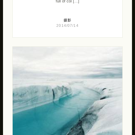
full of col […]
摄影
2014/07/14