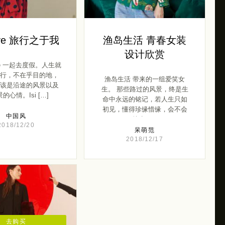
love 旅行之于我
渔岛生活 青春女装
设计欣赏
ove 一起去度假。人生就
行，不在乎目的地，
渔岛生活 带来的一组爱笑女
该是沿途的风景以及
生。 那些路过的风景，终是生
的心情。Isi […]
命中永远的铭记，若人生只如
初见，懂得珍缘惜缘，会不会
中国风
就少 […]
2018/12/20
呆萌范
2018/12/17
去购买