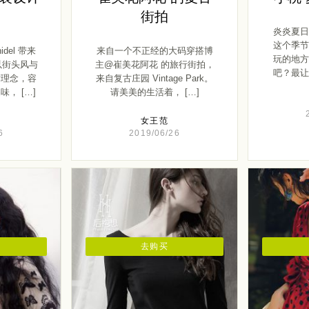
街拍
炎炎夏日
这个季节
del 带来
来自一个不正经的大码穿搭博
玩的地方
以街头风与
主@崔美花阿花 的旅行街拍，
吧？最让
作理念，容
来自复古庄园 Vintage Park。
， […]
请美美的生活着， […]
女王范
6
2019/06/26
去购买