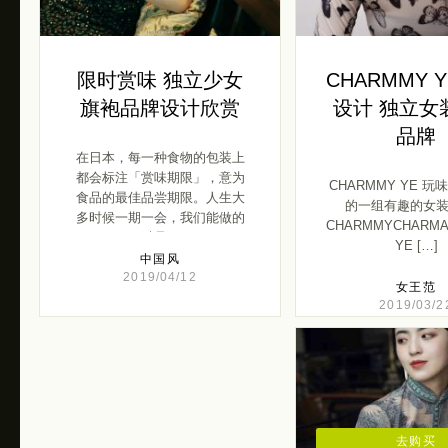
限时赏味 独立少女
CHARMMY 
旗袍品牌设计欣赏
设计 独立女
品牌
在日本，每一种食物的包装上
都会标注「赏味期限」，意为
CHARMMY YE 玩
食品的最佳品尝期限。人生大
的一组有趣的女
多时候一期一会，我们能做的
CHARMMYCHARM
不过是 […]
YE […]
中国风
2019/04/12
女王范
2019/03/2
去购买