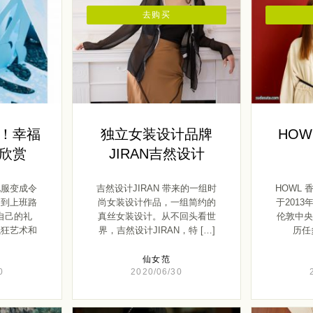
去购买
！幸福
独立女装设计品牌
HOW
欣赏
JIRAN吉然设计
礼服变成令
吉然设计JIRAN 带来的一组时
HOWL
，到上班路
尚女装设计作品，一组简约的
于201
自己的礼
真丝女装设计。从不回头看世
伦敦中央
疯狂艺术和
界，吉然设计JIRAN，特 […]
历任多
仙女范
0
2020/06/30