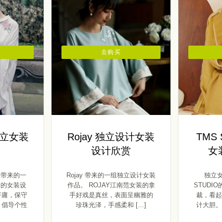
去购买
独立女装
Rojay 独立设计女装
TMS 
设计欣赏
女
 带来的一
Rojay 带来的一组独立设计女装
独立女
素的女装设
作品。 ROJAY江南范女装的拿
STUDI
平庸，保守
手好戏是真丝，表面呈幽雅的
裁，看起
 倡导个性
珍珠光泽，手感柔和 […]
计大胆。