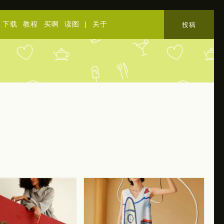
下载
教程
买啊
读图
|
关于
投稿