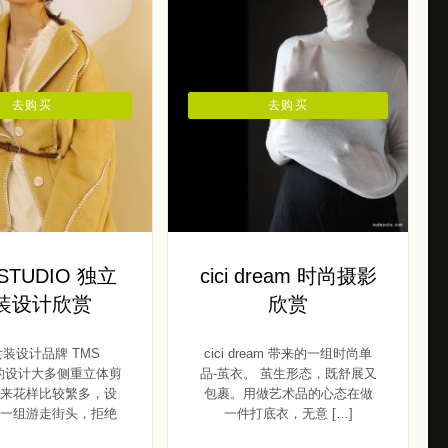
去购买
去购买
STUDIO 独立
cici dream 时尚摄影
装设计欣赏
欣赏
装设计品牌 TMS
cici dream 带来的一组时尚单
O的设计大多侧重立体剪
品-茧衣。 茧生形态，既舒展又
来花样比较繁多，设
包裹。用做艺术品的心态在做
一组游走街头，拒绝
一件打底衣，无意 […]
[…]