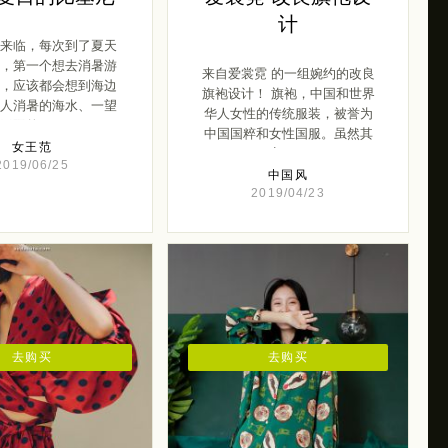
计
来临，每次到了夏天
，第一个想去消暑游
来自爱裳霓 的一组婉约的改良
，应该都会想到海边
旗袍设计！ 旗袍，中国和世界
人消暑的海水、一望
华人女性的传统服装，被誉为
无际的 […]
中国国粹和女性国服。虽然其
女王范
定 […]
2019/06/25
中国风
2019/04/23
去购买
去购买