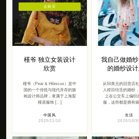
去购买
槿爷 独立女装设计
我自己做婚纱
欣赏
的婚纱设计
槿爷（Pear & Hibiscus）是中
从50美元的旧货店
国的一个传统与现代并存的旗
人瞠目结舌的婚纱
袍设计师品牌，隶属于上海梨
上在公交车上编织
槿居服饰 […]
服，这些都是拥有
工艺技 […]
中国风
生活
2020/11/10
2020/10/3