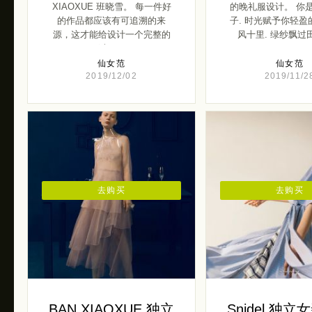
XIAOXUE 班晓雪。 每一件好
的晚礼服设计。 你
的作品都应该有可追溯的来
子. 时光赋予你轻盈
源，这才能给设计一个完整的
风十里. 绿纱飘过田
过 […]
仙女范
仙女范
2019/12/02
2019/11/2
去购买
去购买
BAN XIAOXUE 独立
Snidel 独