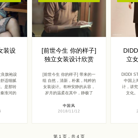
女装设
[前世今生 你的样子]
DIDD
独立女装设计欣赏
立
改良旗袍设
[前世今生 你的样子] 带来的一
DIDDI 
及舒适细腻
组 自然，清新，朴素，纯粹的
中国上
刻。是那转
女装设计。有种安静的从容，
计，讲究
着秦淮河的
岁月的温柔在其中，静极了
文化。
[…]
中国风
4
2018/11/12
第 1 页，共 4 页