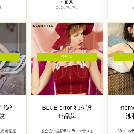
中国风
4
2020/06/06
去购买
 晚礼
BLUE error 独立设
mem
赏
计品牌
泳
组带着星星
独立设计品牌BLUEerror带来的
Memor