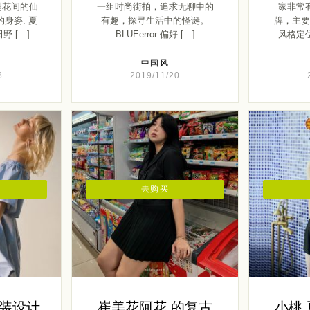
是花间的仙
一组时尚街拍，追求无聊中的
家非常
的身姿. 夏
有趣，探寻生活中的怪诞。
牌，主要
野 […]
BLUEerror 偏好 […]
风格定
中国风
8
2019/11/20
去购买
立女装设计
崔美花阿花 的复古
小桃