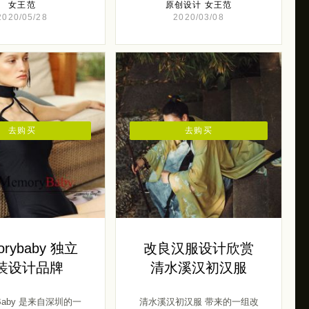
女王范
原创设计
女王范
2020/05/28
2020/03/08
去购买
去购买
orybaby 独立
改良汉服设计欣赏
装设计品牌
清水溪汉初汉服
yBaby 是来自深圳的一
清水溪汉初汉服 带来的一组改