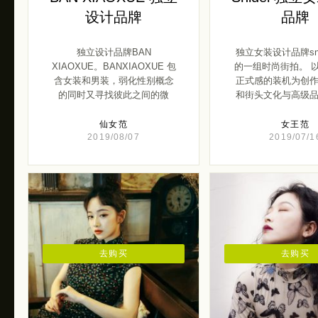
设计品牌
品牌
独立设计品牌BAN
独立女装设计品牌sni
XIAOXUE。BANXIAOXUE 包
的一组时尚街拍。 
含女装和男装，弱化性别概念
正式感的装机为创
的同时又寻找彼此之间的微
和街头文化与高级品味
[…]
仙女范
女王范
2019/08/07
2019/07/1
去购买
去购买