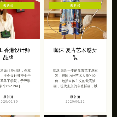
去购买
去购买
L 香港设计师
咖沫 复古艺术感女
品牌
装
 香港设计师品牌，创立
咖沫 最新一季的复古艺术感女
3年，主创设计师毕业于
装，把国内外艺术大师的经
圣马丁学院，于巴黎
典，包括立体主义的梵高油
个chic bra […]
画，现代主义的夸张插画，以
及经典的 […]
原创范
原创范
2020/06/30
2020/06/22