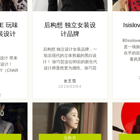
YE 玩味
后构想 独立女装设
Isis
装设计
计品牌
和Isisl
是一场旅
后构想 独立设计女装品牌，一
在乎的应
组后现代的立体剪裁的黑白设
味设计 带来
看风景
计！ 徐巧芸这位80后的新生代
装设计！
设计师显然更为感性。徐巧芸
AY（CHARMMY
[…]
女王范
2019/03/04
2
去购买