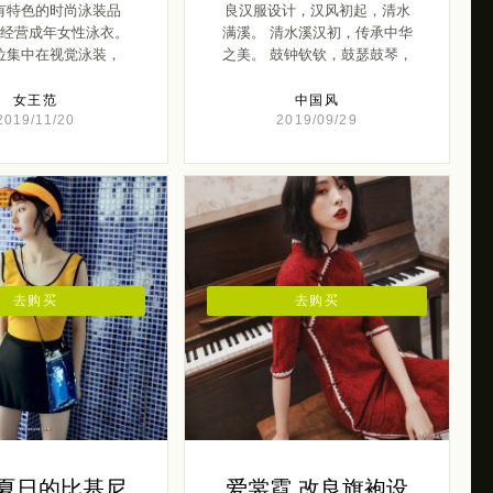
有特色的时尚泳装品
良汉服设计，汉风初起，清水
经营成年女性泳衣。
满溪。 清水溪汉初，传承中华
位集中在视觉泳装，
之美。 鼓钟钦钦，鼓瑟鼓琴，
[…]
[…]
女王范
中国风
2019/11/20
2019/09/29
去购买
去购买
 夏日的比基尼
爱裳霓 改良旗袍设