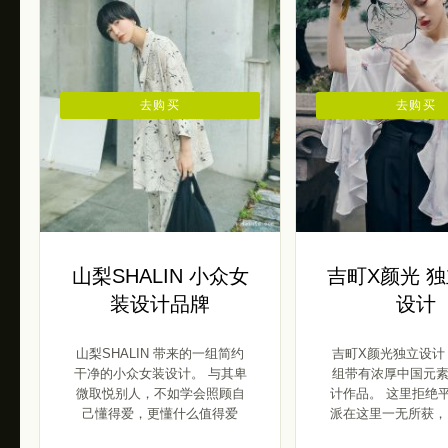
去购买
去购买
山梨SHALIN 小众女
吉町X颜光 
装设计品牌
设计
山梨SHALIN 带来的一组简约
吉町X颜光独立设计
干净的小众女装设计。 与其卑
组带有浓厚中国元
微取悦别人，不如学会照顾自
计作品。 这里拒绝
己懂得爱，更懂什么值得爱
派在这里一无所获，
[…]
[…]