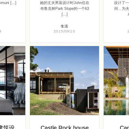
ommuni […]
她的丈夫男装设计时John住在
设计了一
布鲁克林Park Slope的一个63
间，为夫
[…]
生活
9
2015/09/10
v 建筑设
Castle Rock house
Can