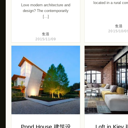
located in a rural c
Love modern architecture and
design? The contemporarily
[…]
生活
2015/10/0
生活
2015/11/09
Pond House 建筑设
Loft in Kie