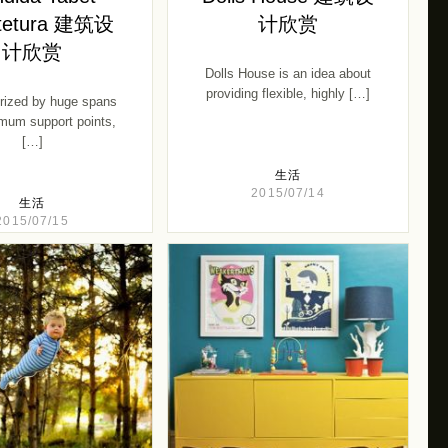
itetura 建筑设
计欣赏
计欣赏
Dolls House is an idea about
providing flexible, highly […]
rized by huge spans
mum support points,
[…]
生活
2015/07/14
生活
2015/07/15