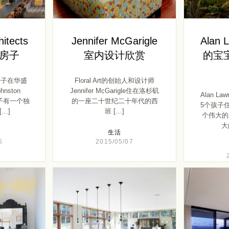
hitects
Jennifer McGarigle
Alan 
房子
室内设计欣赏
的宝
房子在华盛
Floral Art的创始人和设计师
nston
Jennifer McGarigle住在洛杉矶
Alan L
。房子有一个独
的一座二十世纪二十年代的西
5个孩子
…]
班 […]
个伟大的
大
生活
5
2015/05/07