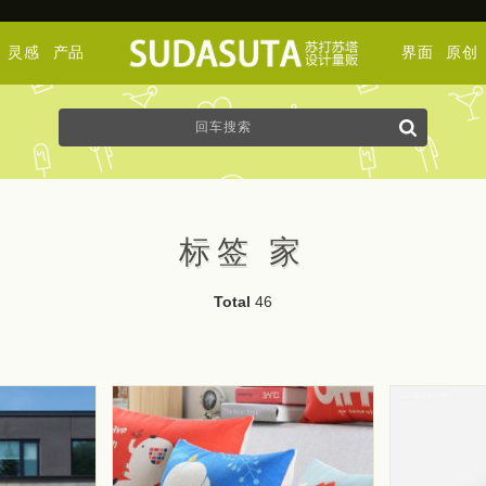
灵感
产品
界面
原创
标签 家
Total
46