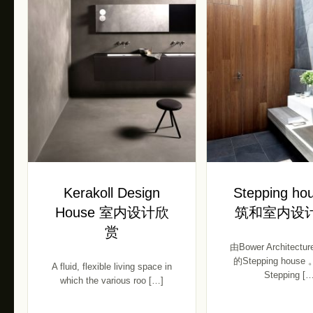
Kerakoll Design
Stepping ho
House 室内设计欣
筑和室内设
赏
由Bower Architec
的Stepping house
A fluid, flexible living space in
Stepping […
which the various roo […]