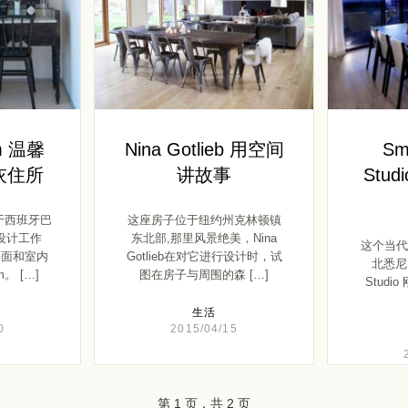
lm 温馨
Nina Gotlieb 用空间
Sm
灰住所
讲故事
Stu
于西班牙巴
这座房子位于纽约州克林顿镇
设计工作
东北部,那里风景绝美，Nina
这个当代
平面和室内
Gotlieb在对它进行设计时，试
北悉尼，
m。 […]
图在房子与周围的森 […]
Studi
生活
0
2015/04/15
第 1 页，共 2 页