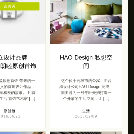
去购买
立设计品牌
HAO Design 私想空
mo朗睦原创首饰
间
o朗睦原创首饰 带来的一
这个位于高雄市的公寓，由台
义的首饰设计作品，
湾设计公司HAO Design 完成。
家和爱的故事。 用首
简要是为一对年轻夫妇打造一
活 首饰艺术家 […]
个开放的生活空间，让 […]
原创范
生活
2016/06/22
2015/12/09