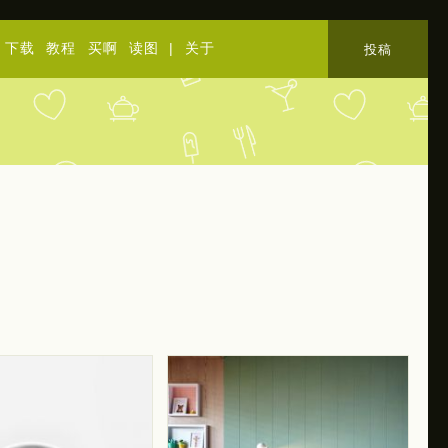
下载
教程
买啊
读图
|
关于
投稿