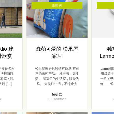
去购买
udio 建
蠢萌可爱的 松果屋
独
计欣赏
家居
Lar
目位于多伦多占
松果屋家居只钟情有质感,有创
Larm
包括翻新以
意的布艺产品。 棉衣着，素生
组极简主
民家庭的现
活。 温室里的生活家，以梦为
一组关于
聘 […]
马。 为美好生活，不遗余力
饰——爱生
[…]
呆萌范
6
2016/09/27