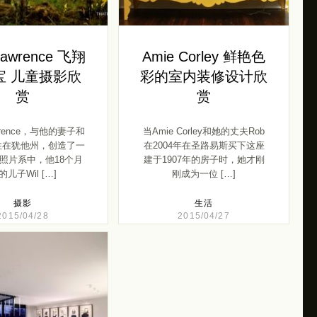
Lawrence 飞翔
Amie Corley 鲜艳色
宝 儿童摄影欣
彩的室内装修设计欣
赏
赏
awrence，与他的妻子和
当Amie Corley和她的丈夫Rob
住在犹他州，创造了一
在2004年在圣路易斯买下这座
照片系中，他18个月
建于1907年的房子时，她才刚
的儿子Wil […]
刚成为一位 […]
摄影
生活
2015/04/28
2015/04/27