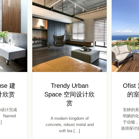
use 建
Trendy Urban
Ofi
计欣赏
Space 空间设计欣
的
赏
ture设计完成
安静的美
 。 Named
明媚的化
A modern kingdom of
]
于伯顿，
concrete, robust metal and
值得探讨的
soft lea […]