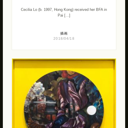
Cecilia Lo (b. 1997, Hong Kong) received her BFA in
Pai […]
插画
2018/04/18