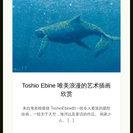
Toshio Ebine 唯美浪漫的艺术插画
欣赏
来自海老根俊雄 ToshioEbine的一组令人着迷的臆想
绘画，一组关于天空，海洋以及童话的作品。 画家さ
ん。 […]