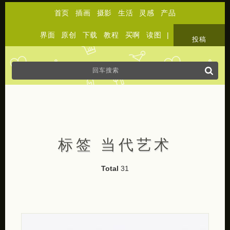
首页
插画
摄影
生活
灵感
产品
界面
原创
下载
教程
买啊
读图
|
关于
投稿
标签 当代艺术
Total
31