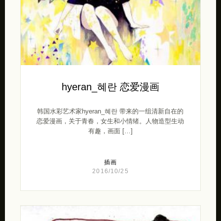
hyeran_혜란 恋爱漫画
韩国水彩艺术家hyeran_혜란 带来的一组清新自在的
恋爱漫画，关于青春，女生和小情绪。人物造型生动
有趣，画面 […]
插画
2016/10/25