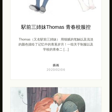
駅前三姉妹Thomas 青春校服控
Thomas（又名駅前三姉妹） 用细腻的笔触以及浅淡
的颜色描绘了记忆中的青葱岁月！一组关于制服以及
学校的青春二 […]
插画
2020/02/06