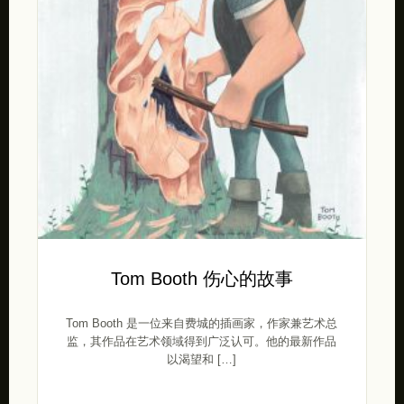
Tom Booth 伤心的故事
Tom Booth 是一位来自费城的插画家，作家兼艺术总
监，其作品在艺术领域得到广泛认可。他的最新作品
以渴望和 […]