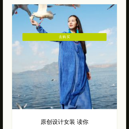
去购买
原创设计女装 读你