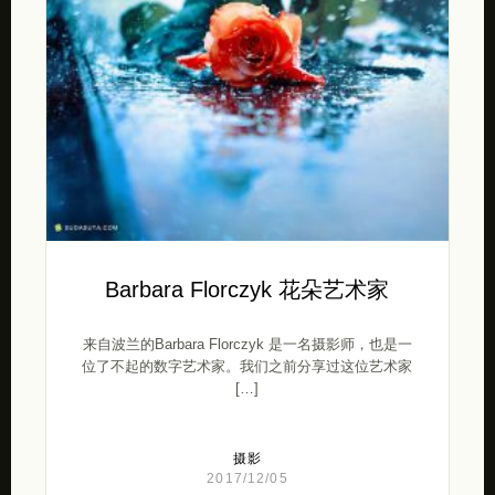
Barbara Florczyk 花朵艺术家
来自波兰的Barbara Florczyk 是一名摄影师，也是一
位了不起的数字艺术家。我们之前分享过这位艺术家
[…]
摄影
2017/12/05