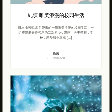
純頃 唯美浪漫的校园生活
日本插画师純頃 带来的一组唯美浪漫的校园生活！一
组充满着青春气息的二次元少女漫画！关于梦想，学
校，恋爱和小幸福 […]
插画
2019/04/28