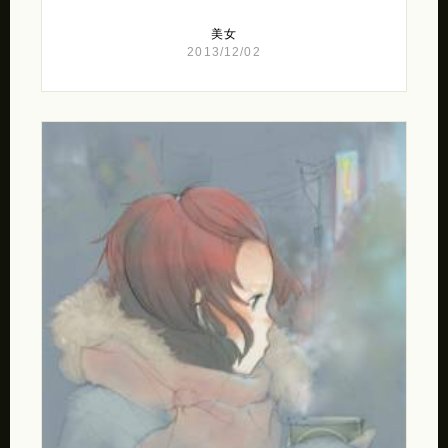
美女
2013/12/02