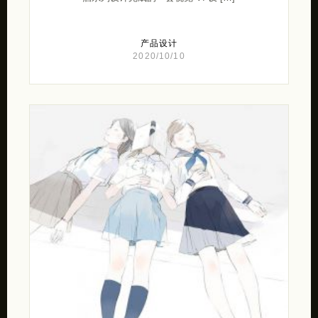
产品设计
2020/10/10