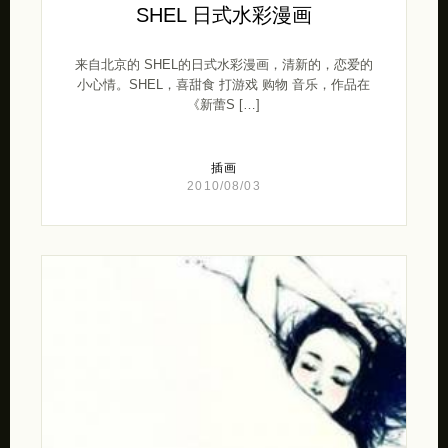
SHEL 日式水彩漫画
来自北京的 SHEL的日式水彩漫画，清新的，恋爱的
小心情。SHEL，喜甜食 打游戏 购物 音乐，作品在
《新蕾S […]
插画
2010/08/03