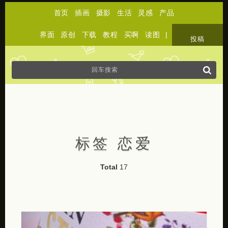
首页
插画
摄影
生活
灵感
产品
界面
原创
下载
教程
买啊
读图
|
关于
投稿
标签 恋爱
Total
17