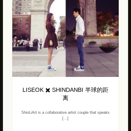
LISEOK ✖️ SHINDANBI 半球的距
离
ShinLiArt is a collaborative artist couple that speaks
[…]