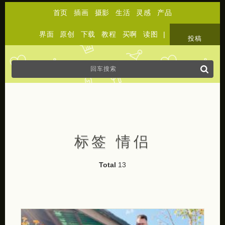
首页
插画
摄影
生活
灵感
产品
界面
原创
下载
教程
买啊
读图
|
关于
投稿
标签 情侣
Total
13