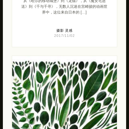
从《哈尔的移动城堡》到《龙猫》，从《魔女宅急
送》到《千与千寻》，无数人沉迷在宫崎骏的动画世
界中，这位来自日本的 […]
摄影
灵感
2017/11/02