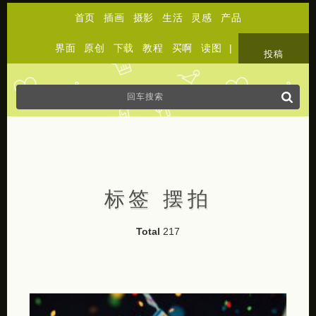
首页
插画
摄影
生活
灵感
产品
界面
原创
下载
教程
买啊
读图
|
关于
投稿
标签 摆拍
Total
217