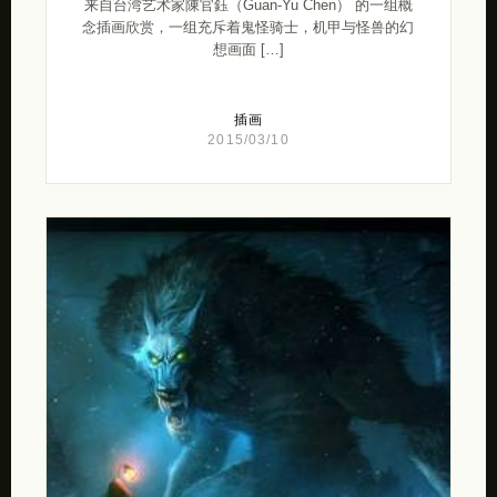
来自台湾艺术家陳官鈺（Guan-Yu Chen） 的一组概
念插画欣赏，一组充斥着鬼怪骑士，机甲与怪兽的幻
想画面 […]
插画
2015/03/10