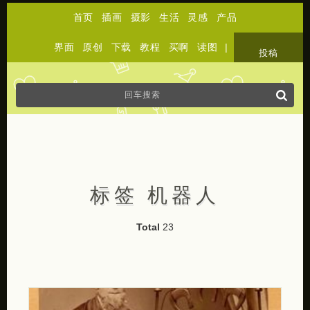
首页
插画
摄影
生活
灵感
产品
界面
原创
下载
教程
买啊
读图
|
关于
投稿
标签 机器人
Total
23