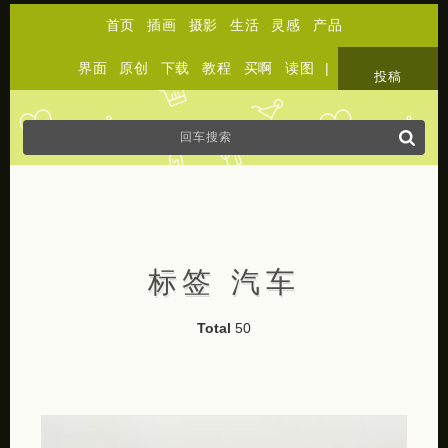
首页
插画
摄影
生活
灵感
产品
界面
原创
下载
教程
买啊
读图
|
关于
投稿
标签 汽车
Total
50