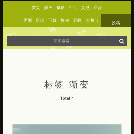
首页
插画
摄影
生活
灵感
产品
界面
原创
下载
教程
买啊
读图
|
关于
投稿
标签 渐变
Total
4