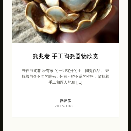
熊兆巷 手工陶瓷器物欣赏
来自熊兆巷-极有家 的一组绽开的手工陶瓷作品。 秉
持着与众不同的眼光，怀有不骄不躁的性格，坚持着
手工和匠人的精 […]
轻奢侈
2015/10/21