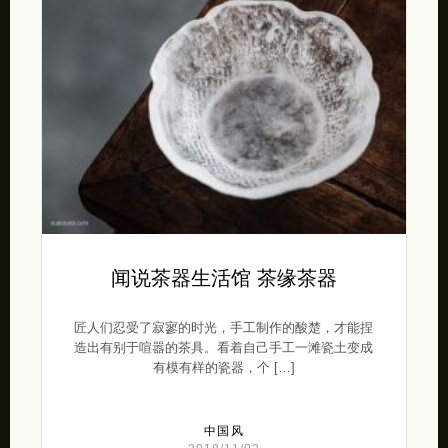
闻说茶器生活馆 茶缘茶器
匠人们忍受了寂寥的时光，手工制作的酸楚，才能捏
造出有别于喧嚣的茶具。看着自己手工一滩瓷土变成
有模有样的瓷器，个 […]
中国风