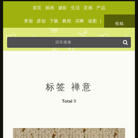
首页
插画
摄影
生活
灵感
产品
界面
原创
下载
教程
买啊
读图
|
关于
投稿
标签 禅意
Total
9