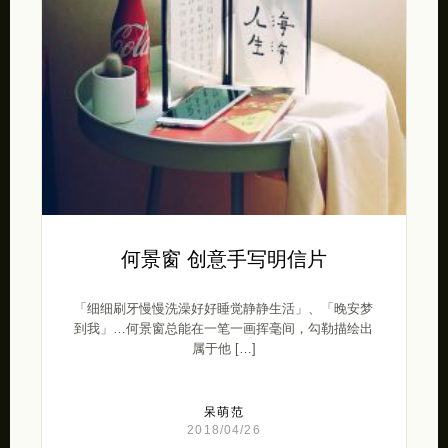
何景窗 创意手写明信片
「细细刷牙慢慢洗澡好好睡觉静静生活」、「晚安梦
到我」…何景窗总能在一笔一画挥毫间，勾勒描绘出
属于他 […]
呆萌范
2018/04/26