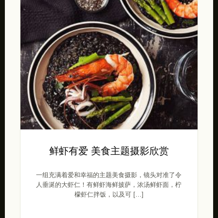
鲜虾有爱 美食主题摄影欣赏
一组充满着爱和幸福的主题美食摄影，镜头对准了令
人垂涎的大虾仁！有鲜虾海鲜披萨，浓汤鲜虾面，柠
檬虾仁拌饭，以及可 […]