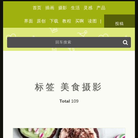
首页
插画
摄影
生活
灵感
产品
界面
原创
下载
教程
买啊
读图
|
关于
投稿
标签 美食摄影
Total
109