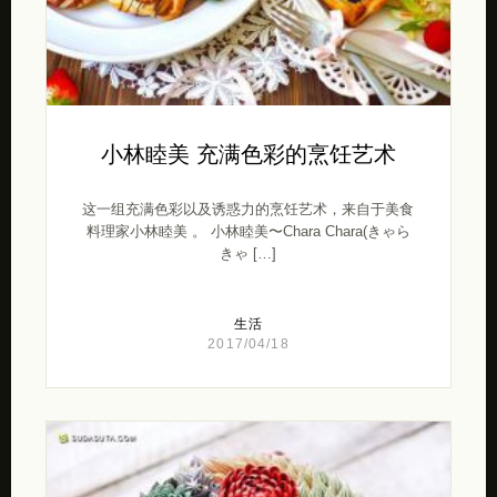
小林睦美 充满色彩的烹饪艺术
这一组充满色彩以及诱惑力的烹饪艺术，来自于美食
料理家小林睦美 。 小林睦美〜Chara Chara(きゃら
きゃ […]
生活
2017/04/18