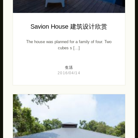
Savion House 建筑设计欣赏
The house was planned for a family of four. Two
cubes s […]
生活
2016/04/14