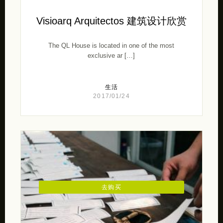
Visioarq Arquitectos 建筑设计欣赏
The QL House is located in one of the most
exclusive ar […]
生活
2017/01/24
去购买