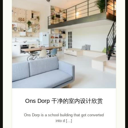
Ons Dorp 干净的室内设计欣赏
Ons Dorp is a school building that got converted
into d […]