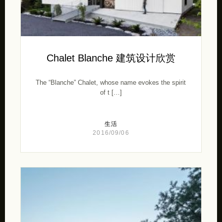
Chalet Blanche 建筑设计欣赏
The “Blanche” Chalet, whose name evokes the spirit
of t […]
生活
2016/09/06