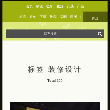
首页
插画
摄影
生活
灵感
产品
界面
原创
下载
教程
买啊
读图
|
关于
投稿
标签 装修设计
Total
120