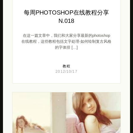
每周PHOTOSHOP在线教程分享
N.018
在这一篇文章中，我们和大家分享最新的photoshop
在线教程，这些教程包括文字处理-如何绘制复古风格
的字体排 […]
教程
2012/10/17