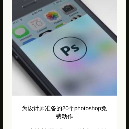
为设计师准备的20个photoshop免
费动作