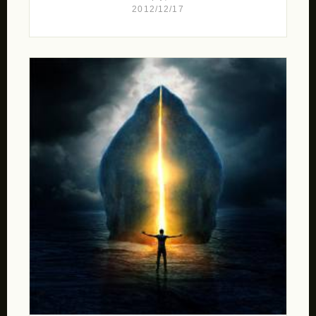
2012/12/17