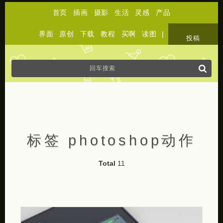
首页
插画
摄影
生活
灵感
产品
界面
原创
下载
教程
买啊
读图
|
关于
投稿
标签 photoshop动作
Total
11