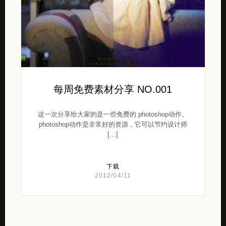
每周免费素材分享 NO.001
这一次分享给大家的是一些免费的 photoshop动作。
photoshop动作是非常好的资源，它可以节约设计师
[…]
下载
2012/04/11