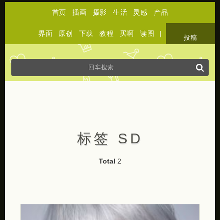
首页
插画
摄影
生活
灵感
产品
界面
原创
下载
教程
买啊
读图
|
关于
投稿
标签 SD
Total
2