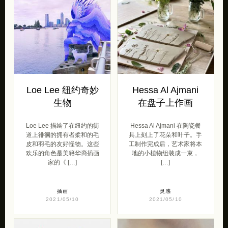
Loe Lee 纽约奇妙
Hessa Al Ajmani
生物
在盘子上作画
Loe Lee 描绘了在纽约的街
Hessa Al Ajmani 在陶瓷餐
道上徘徊的拥有者柔和的毛
具上刻上了花朵和叶子。手
皮和羽毛的友好怪物。这些
工制作完成后，艺术家将本
欢乐的角色是美籍华裔插画
地的小植物组装成一束，
家的《 […]
[…]
插画
灵感
2021/05/10
2021/05/10