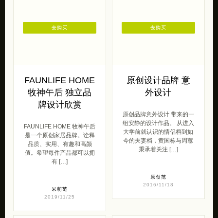
去购买
去购买
FAUNLIFE HOME
原创设计品牌 意
牧神午后 独立品
外设计
牌设计欣赏
原创品牌意外设计 带来的一
组安静的设计作品。 从进入
FAUNLIFE HOME 牧神午后
大学前就认识的情侣档到如
是一个原创家居品牌。诠释
今的夫妻档，黄国栋与周蕙
品质、实用、有趣和高颜
秉承着关注 […]
值。希望每件产品都可以拥
有 […]
原创范
2016/11/18
呆萌范
2019/11/25