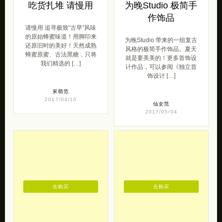
吃货扎堆 请慢用
为晚Studio 极简手
作饰品
请慢用 追寻极致“古早”风味
的原始蜂蜜味道！用脚印来
为晚Studio 带来的一组复古
还原旧时的美好！天然成熟
风格的极简手作饰品。夏天
蜂蜜原蜜、古法黑糖，只将
就是要美美的！更多首饰设
我们精选的 […]
计作品，可以参阅《独立首
饰设计 […]
呆萌范
2017/04/10
仙女范
2017/05/04
去购买
去购买