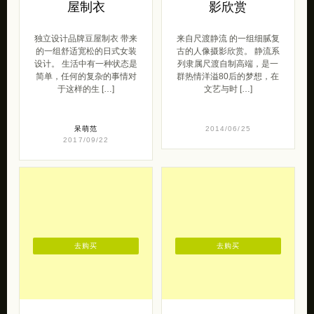
屋制衣
影欣赏
独立设计品牌豆屋制衣 带来
来自尺渡静流 的一组细腻复
的一组舒适宽松的日式女装
古的人像摄影欣赏。 静流系
设计。 生活中有一种状态是
列隶属尺渡自制高端，是一
简单，任何的复杂的事情对
群热情洋溢80后的梦想，在
于这样的生 […]
文艺与时 […]
呆萌范
2014/06/25
2017/09/22
去购买
去购买