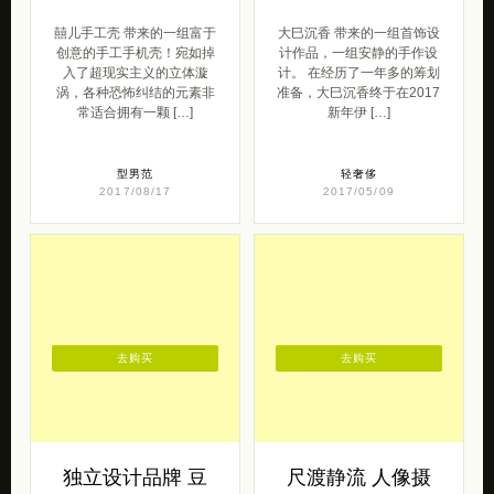
囍儿手工壳 带来的一组富于
大巳沉香 带来的一组首饰设
创意的手工手机壳！宛如掉
计作品，一组安静的手作设
入了超现实主义的立体漩
计。 在经历了一年多的筹划
涡，各种恐怖纠结的元素非
准备，大巳沉香终于在2017
常适合拥有一颗 […]
新年伊 […]
型男范
轻奢侈
2017/08/17
2017/05/09
去购买
去购买
独立设计品牌 豆
尺渡静流 人像摄