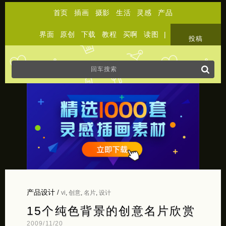
首页
插画
摄影
生活
灵感
产品
界面
原创
下载
教程
买啊
读图
|
关于
投稿
产品设计
/
vi
,
创意
,
名片
,
设计
15个纯色背景的创意名片欣赏
2009/11/20