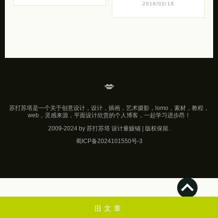
2016/02/18
💋
苏打苏塔是一个关于创意设计，设计，插画，艺术摄影，lomo，素材，教程，
web，灵感来源，平面设计欣赏的个人博客，一起学习进步昂！
2009-2024 by 苏打苏塔 设计量贩铺 | 版权保留.
蜀ICP备2024101550号-3
旧文章