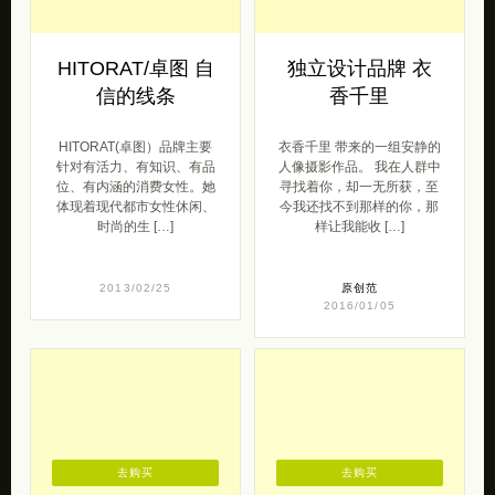
HITORAT/卓图 自
独立设计品牌 衣
信的线条
香千里
HITORAT(卓图）品牌主要
衣香千里 带来的一组安静的
针对有活力、有知识、有品
人像摄影作品。 我在人群中
位、有内涵的消费女性。她
寻找着你，却一无所获，至
体现着现代都市女性休闲、
今我还找不到那样的你，那
时尚的生 […]
样让我能收 […]
2013/02/25
原创范
2016/01/05
去购买
去购买