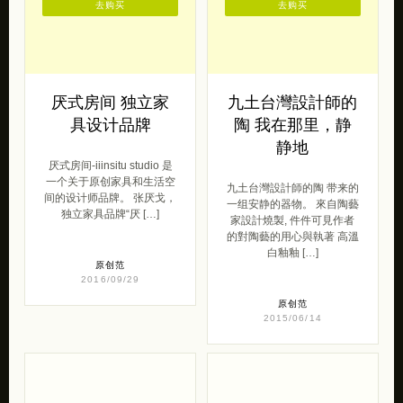
去购买
去购买
厌式房间 独立家
九土台灣設計師的
具设计品牌
陶 我在那里，静
静地
厌式房间-iiinsitu studio 是
一个关于原创家具和生活空
九土台灣設計師的陶 带来的
间的设计师品牌。 张厌戈，
一组安静的器物。 來自陶藝
独立家具品牌“厌 […]
家設計燒製, 件件可見作者
的對陶藝的用心與執著 高溫
白釉釉 […]
原创范
2016/09/29
原创范
2015/06/14