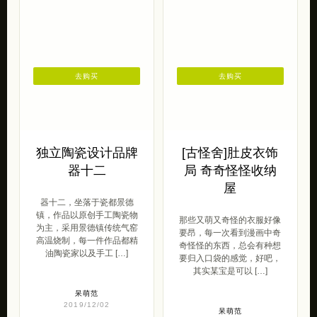
去购买
去购买
独立陶瓷设计品牌
[古怪舍]肚皮衣饰
器十二
局 奇奇怪怪收纳
屋
器十二，坐落于瓷都景德
镇，作品以原创手工陶瓷物
那些又萌又奇怪的衣服好像
为主，采用景德镇传统气窑
要昂，每一次看到漫画中奇
高温烧制，每一件作品都精
奇怪怪的东西，总会有种想
油陶瓷家以及手工 […]
要归入口袋的感觉，好吧，
其实某宝是可以 […]
呆萌范
2019/12/02
呆萌范