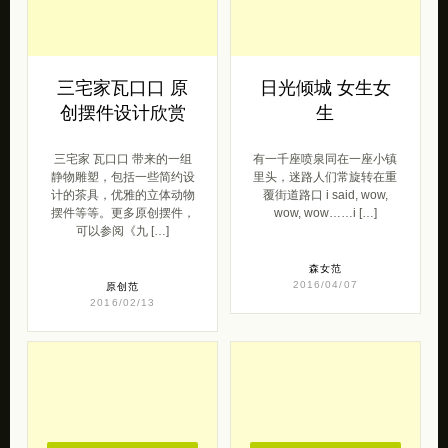
三宅家瓦口口 原
日光倾城 女生女
创摆件设计欣赏
生
三宅家 瓦口口 带来的一组
有一千座喷泉同在一座小镇
静物雕塑，包括一些简约设
里头，迷路人们常旋转在重
计的茶具，优雅的立体动物
覆街道路口 i said, wow,
摆件等等。更多原创摆件，
wow, wow……i […]
可以参阅《九 […]
森女范
2016/04/07
原创范
2016/02/13