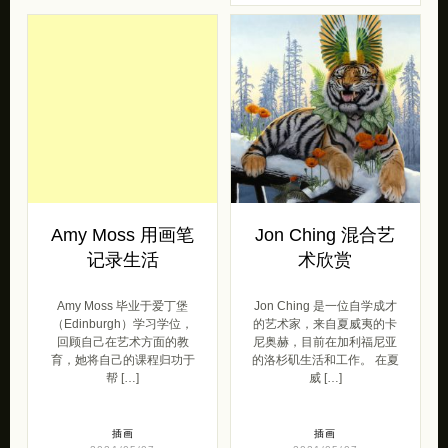
Amy Moss 用画笔
Jon Ching 混合艺
记录生活
术欣赏
Amy Moss 毕业于爱丁堡
Jon Ching 是一位自学成才
（Edinburgh）学习学位，
的艺术家，来自夏威夷的卡
回顾自己在艺术方面的教
尼奥赫，目前在加利福尼亚
育，她将自己的课程归功于
的洛杉矶生活和工作。 在夏
帮 […]
威 […]
插画
插画