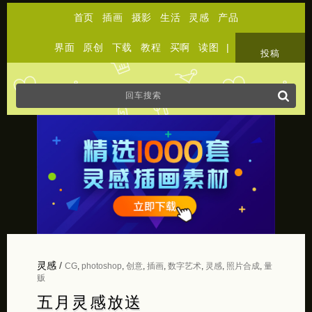
首页
插画
摄影
生活
灵感
产品
界面
原创
下载
教程
买啊
读图
|
关于
投稿
灵感
/
CG
,
photoshop
,
创意
,
插画
,
数字艺术
,
灵感
,
照片合成
,
量
贩
五月灵感放送