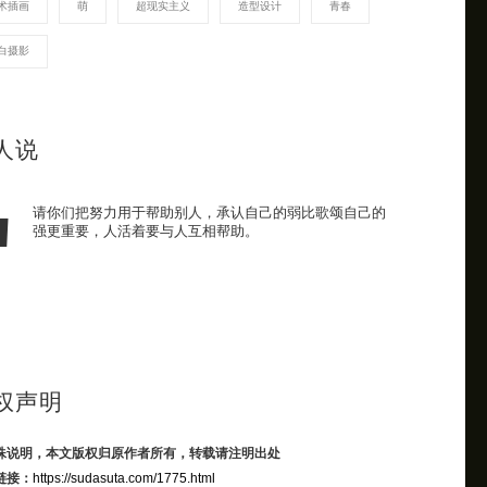
术插画
萌
超现实主义
造型设计
青春
白摄影
人说
请你们把努力用于帮助别人，承认自己的弱比歌颂自己的
强更重要，人活着要与人互相帮助。
权声明
殊说明，本文版权归原作者所有，转载请注明出处
链接：
https://sudasuta.com/1775.html