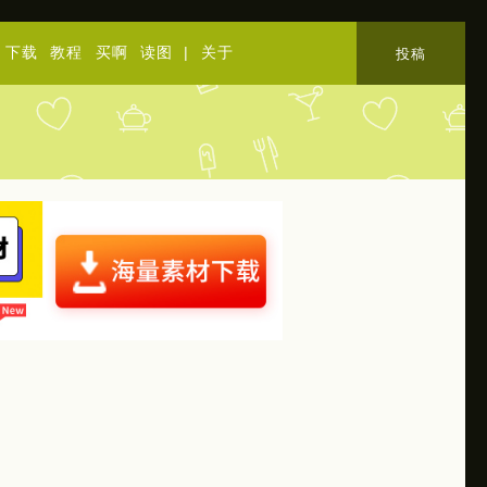
下载
教程
买啊
读图
|
关于
投稿