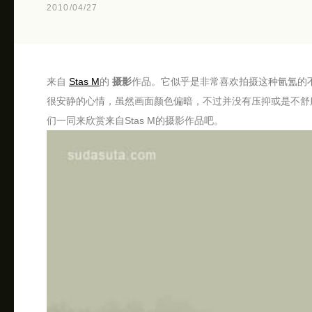
2010/04/27
来自
Stas M
的
摄影
作品。它似乎是非常喜欢拍摄这种氤氲的
很安静的心情，虽然画面颜色偏暗，不过并没有压抑或是不舒
们一同来欣赏来自Stas M的摄影作品吧。