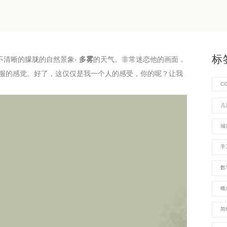
标
不清晰的朦胧的自然景象-
多雾
的天气。非常迷恋他的画面，
服的感觉。好了，这仅仅是我一个人的感受，你的呢？让我
C
儿
城
手
数
概
简