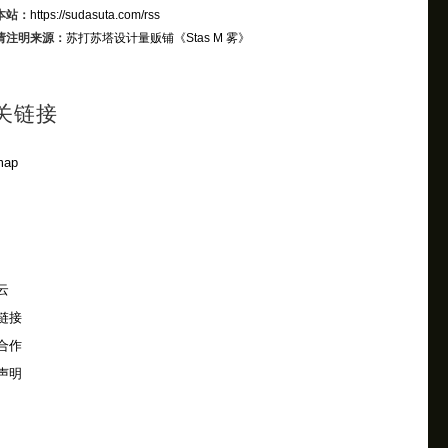
本站：
https://sudasuta.com/rss
请注明来源：
苏打苏塔设计量贩铺
《Stas M 雾》
关链接
map
云
链接
合作
声明