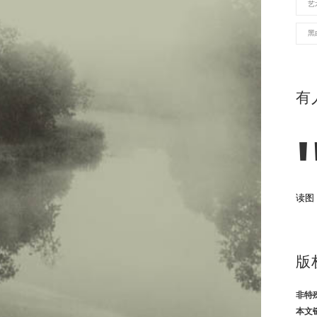
艺
黑
有
读图
版
非特
本文