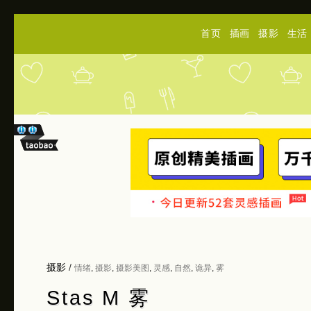
首页
插画
摄影
生活
摄影
/
情绪
,
摄影
,
摄影美图
,
灵感
,
自然
,
诡异
,
雾
Stas M 雾