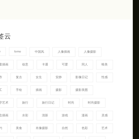
签云
G
lomo
中国风
人像插画
人像摄影
童插画
创意
卡通
可爱
同人
唯美
市
复古
女生
安静
影像日记
性感
工
手绘
插画
摄影
摄影美图
字艺术
旅行
旅行日记
时尚
时尚摄影
念插画
水彩
清新
游戏
漫画
灵感
约
美食
肖像摄影
自然
色彩
艺术