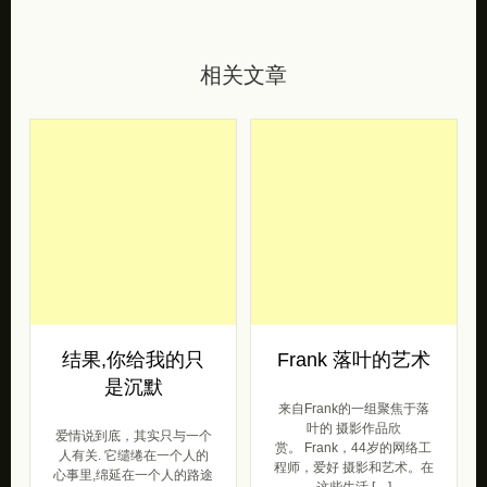
相关文章
结果,你给我的只
Frank 落叶的艺术
是沉默
来自Frank的一组聚焦于落
叶的 摄影作品欣
爱情说到底，其实只与一个
赏。 Frank，44岁的网络工
人有关. 它缱绻在一个人的
程师，爱好 摄影和艺术。在
心事里,绵延在一个人的路途
这些生活 […]