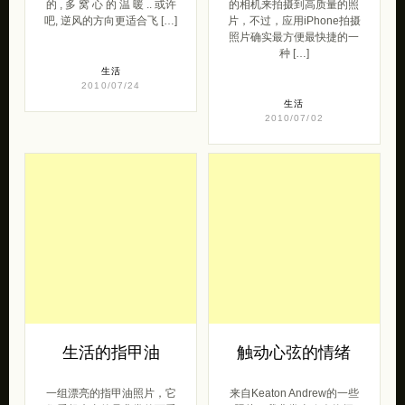
的 , 多 窝 心 的 温 暖 .. 或许
的相机来拍摄到高质量的照
吧, 逆风的方向更适合飞 […]
片，不过，应用iPhone拍摄
照片确实最方便最快捷的一
种 […]
生活
2010/07/24
生活
2010/07/02
生活的指甲油
触动心弦的情绪
一组漂亮的指甲油照片，它
来自Keaton Andrew的一些