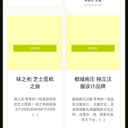
呆萌范
灵感
2016/03/02
去购买
去购买
味之初 芝士蛋糕
都城南庄 独立汉
之旅
服设计品牌
味之初 带来的一组香甜美味
都城南庄汉服 带来的一组改
的芝士蛋糕！ 味之初的前身
良汉服设计。 汉服文化，是
为”CHEESEWOW”于2009
反映儒教礼典服制的文化总
[…]
和，自黄帝、尧、舜垂衣裳
而天下治， […]