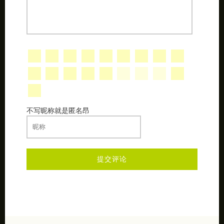
不写昵称就是匿名昂