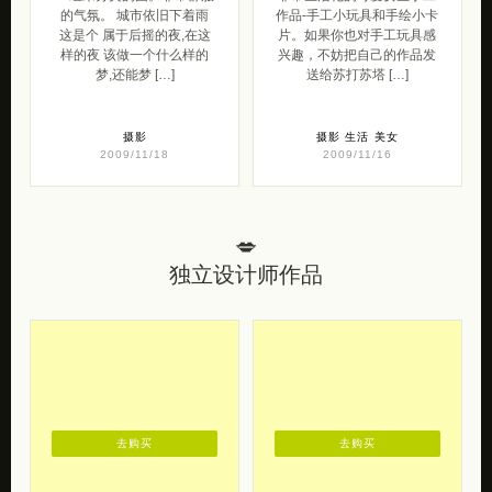
的气氛。 城市依旧下着雨
作品-手工小玩具和手绘小卡
这是个 属于后摇的夜,在这
片。如果你也对手工玩具感
样的夜 该做一个什么样的
兴趣，不妨把自己的作品发
梦,还能梦 […]
送给苏打苏塔 […]
摄影
摄影
生活
美女
2009/11/18
2009/11/16
💋
独立设计师作品
去购买
去购买