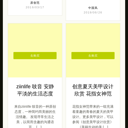
原创范
2016/03/17
中国风
2019/06/26
去购买
去购买
ziinlife 吱音 安静
创意夏天美甲设计
平淡的生活态度
欣赏 花指女神范
来自ziinlife 吱音的一种原创
花指女神范带来的一组充满
态度，一种简约而美丽的生
着童趣的青春的夏天的美甲
活情趣。 发现寻常生活之
设计。更多美甲设计，可以
美，以简而含趣的沟通语
参阅《创意美甲设计欣赏》
言， […]
《美丽生动的美 […]