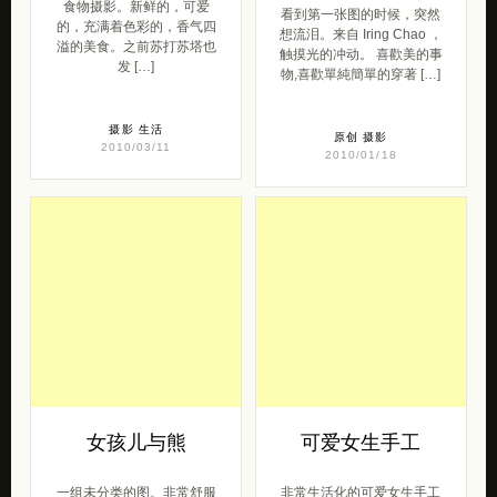
食物摄影。新鲜的，可爱
看到第一张图的时候，突然
的，充满着色彩的，香气四
想流泪。来自 Iring Chao ，
溢的美食。之前苏打苏塔也
触摸光的冲动。 喜歡美的事
发 […]
物,喜歡單純簡單的穿著 […]
摄影
生活
原创
摄影
2010/03/11
2010/01/18
女孩儿与熊
可爱女生手工
一组未分类的图。非常舒服
非常生活化的可爱女生手工