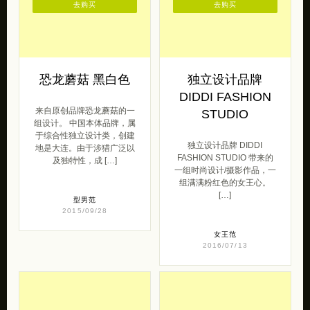
去购买
去购买
恐龙蘑菇 黑白色
独立设计品牌
DIDDI FASHION
来自原创品牌恐龙蘑菇的一
STUDIO
组设计。 中国本体品牌，属
于综合性独立设计类，创建
独立设计品牌 DIDDI
地是大连。由于涉猎广泛以
FASHION STUDIO 带来的
及独特性，成 […]
一组时尚设计/摄影作品，一
组满满粉红色的女王心。
[…]
型男范
2015/09/28
女王范
2016/07/13