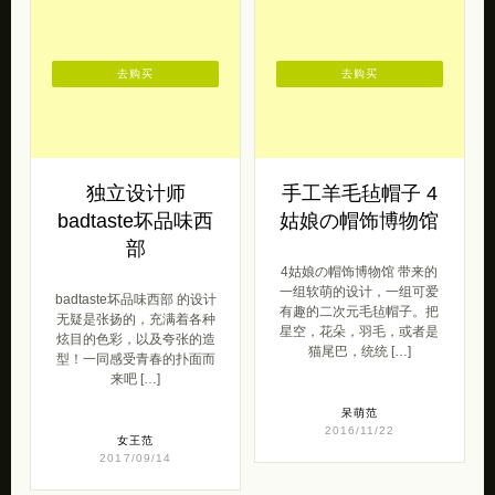
去购买
去购买
独立设计师
手工羊毛毡帽子 4
badtaste坏品味西
姑娘の帽饰博物馆
部
4姑娘の帽饰博物馆 带来的
一组软萌的设计，一组可爱
badtaste坏品味西部 的设计
有趣的二次元毛毡帽子。把
无疑是张扬的，充满着各种
星空，花朵，羽毛，或者是
炫目的色彩，以及夸张的造
猫尾巴，统统 […]
型！一同感受青春的扑面而
来吧 […]
呆萌范
2016/11/22
女王范
2017/09/14