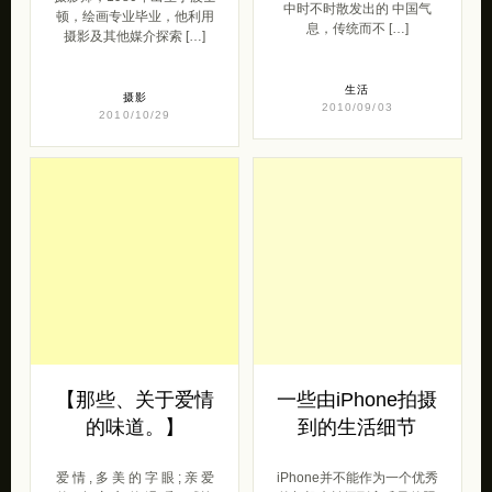
中时不时散发出的 中国气
顿，绘画专业毕业，他利用
息，传统而不 […]
摄影及其他媒介探索 […]
生活
摄影
2010/09/03
2010/10/29
【那些、关于爱情
一些由iPhone拍摄
的味道。】
到的生活细节
爱 情 , 多 美 的 字 眼 ; 亲 爱
iPhone并不能作为一个优秀