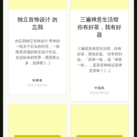
独立首饰设计 勿
三遍禅意生活馆
忘我
你有好茶，我有好
器
勿忘我独立首饰设计 带来的
一组关于石头的对话，一组
三遍茶具禅意生活馆，你有
唯美浪漫的珠宝设计作品。
好茶，我有好器。 经常听到
在这纷杂的世界，诱惑那么
说：「茶禅一味 」或「禅茶
多，选择那 […]
一味 」，是茶意禅味还是禅
意茶味？ […]
轻奢侈
2017/02/10
中国风
2020/09/01