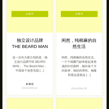
去购买
去购买
独立设计品牌
闲然，纯棉麻的自
THE BEARD MAN
然生活
这一次向大家介绍的是，独
闲然，纯棉麻的自然生活。
立设计品牌THE BEARD
一个个线圈巧妙串套起来形
MAN 。 The Beard Man，
成的针织面料，能向各个方
中国首个创意毛线 […]
向延伸，很好的弹性。袖隆
和底边是散边 […]
呆萌范
2016/05/12
2014/06/25