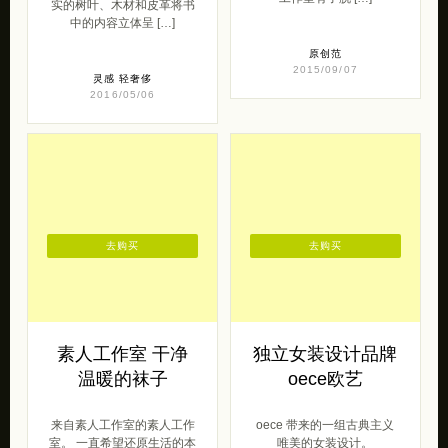
实的树叶、木材和皮革将书
中的内容立体呈 […]
原创范
2015/09/07
灵感
轻奢侈
2016/05/06
去购买
去购买
素人工作室 干净
独立女装设计品牌
温暖的袜子
oece欧艺
来自素人工作室的素人工作
oece 带来的一组古典主义
室。 一直希望还原生活的本
唯美的女装设计。