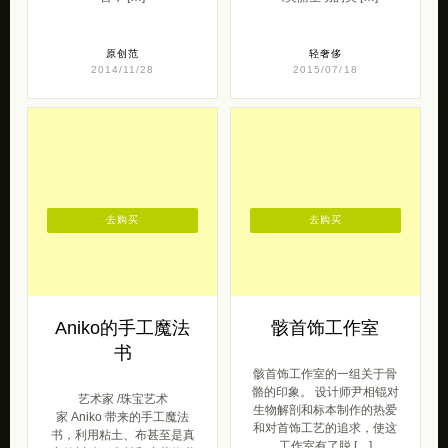
原创范
轻奢侈
2014/11/28
2015/07/18
去购买
去购买
Aniko的手工魔法
骸首饰工作室
书
骸首饰工作室的一组关于骨
骼的印象。 设计师尹相锟对
艺术家 /珠宝艺术
生物解剖和标本制作的热爱
家 Aniko 带来的手工魔法
和对首饰工艺的追求，使这
书，利用粘土、布甚至是真
工作室有了脱 […]