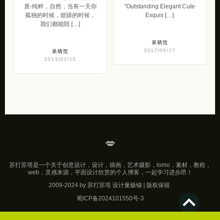
质-纯粹，自然，当有一天你
“Outstanding Elegant Cute
孤独的时候，烦躁的时候，
Exquis […]
我们都能陪 […]
呆萌范
2017/05/27
呆萌范
2015/02/15
💋
苏打苏塔是一个关于创意设计，设计，插画，艺术摄影，lomo，素材，教程，
web，灵感来源，平面设计欣赏的个人博客，一起学习进步昂！
2009-2024 by 苏打苏塔 设计量贩铺 | 版权保留.
蜀ICP备2024101550号-3