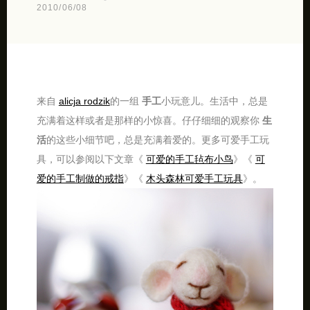
2010/06/08
来自
alicja rodzik
的一组
手工
小玩意儿。生活中，总是
充满着这样或者是那样的小惊喜。仔仔细细的观察你
生
活
的这些小细节吧，总是充满着爱的。更多可爱手工玩
具，可以参阅以下文章《
可爱的手工毡布小鸟
》《
可
爱的手工制做的戒指
》《
木头森林可爱手工玩具
》。