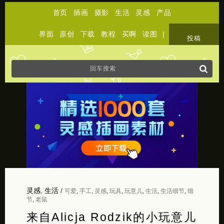
首页
插画
摄影
生活
灵感
产品
界面
原创
下载
教程
买啊
读图
|
关于
投稿
灵感
,
生活
/
可爱
,
手工
,
灵感
,
玩具
,
玩意儿
,
生活
,
生活细节
,
细
节
,
老鼠
来自Alicja Rodzik的小玩意儿