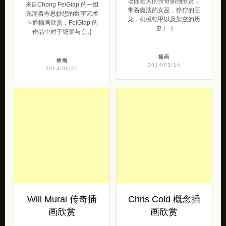
场面宏大的传奇插画欣赏，
来自Chong FeiGiap 的一组
带着魔法的女巫，狰狞的巨
充满着奇思妙想的数字艺术
龙，机械铠甲以及架空的历
卡通插画欣赏，FeiGiap 的
史 […]
作品中对于场景与 […]
插画
插画
2014/03/14
2014/06/27
Will Murai 传奇插
Chris Cold 概念插
画欣赏
画欣赏