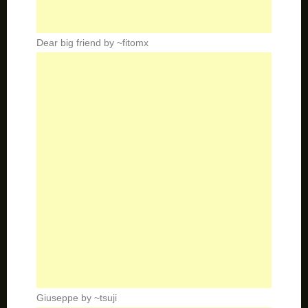
Dear big friend by ~fitomx
Giuseppe by ~tsuji