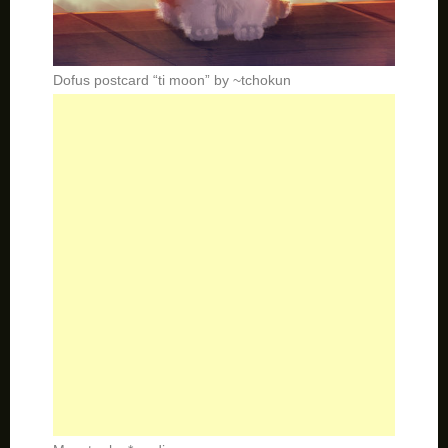
Dofus postcard “ti moon” by ~tchokun