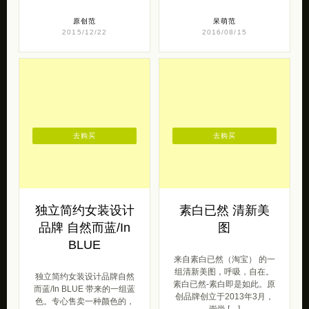
原创范
呆萌范
2015/12/22
2016/08/15
去购买
去购买
独立简约女装设计
素白已然 清新美
品牌 自然而蓝/In
图
BLUE
来自素白已然（淘宝） 的一
组清新美图，呼吸，自在。
独立简约女装设计品牌自然
素白已然-素白即是如此。原
而蓝/In BLUE 带来的一组蓝
创品牌创立于2013年3月，
色。专心售卖一种颜色的，
崇尚 […]