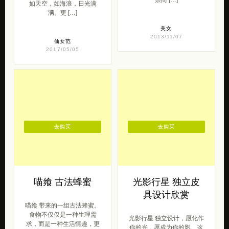
如天空，如海浪，日光满
满。更 […]
美女
2013/11/07
仙女范
2017/05/05
去购买
去购买
喵飨 古法蜂蜜
光影行星 独立皮
具设计欣赏
喵飨 带来的一组古法蜂蜜。
食物不仅仅是一种生理需
光影行星 独立设计，愿化作
求，而是一种生活情趣，更
你的光，愿成为你的影。这