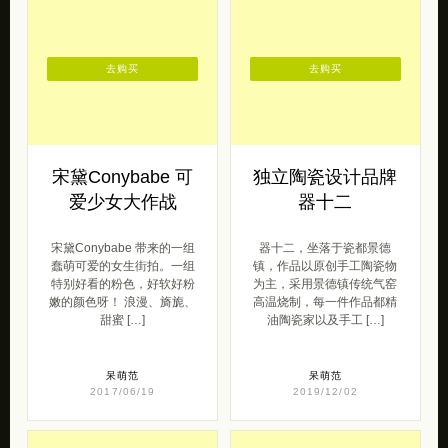
去购买
去购买
宋黛Conybabe 可
独立陶瓷设计品牌
爱少女大作战
器十二
宋黛Conybabe 带来的一组
器十二，坐落于瓷都景德
蠢萌可爱的女生街拍。一组
镇，作品以原创手工陶瓷物
特别好看的粉色，好软好粉
为主，采用景德镇传统气窑
嫩的颜色呀！ 浪漫、旖旎、
高温烧制，每一件作品都精
甜蜜 […]
油陶瓷家以及手工 […]
呆萌范
呆萌范
2017/06/19
2019/12/02