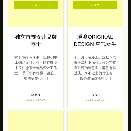
去购买
去购买
独立首饰设计品牌
漞渡ORIGINAL
零十
DESIGN 空气女生
零十饰品 带来的一组原创手
十二月，在路上。沉默不代
工饰品设计。你可以在微博
表十二月不像你，横卧在支
中关注@零十饰品设计工作
零破碎的诗意里，醉意有些
室。 手工制作很累，很脏，
过头。跨不过去的估值有一
很需要耐心 […]
条条深深浅浅的 […]
型男范
美女
2016/08/10
2013/12/02