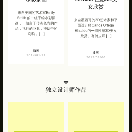
女欣赏
来自美国的艺术家Emily
Smith 的一组手绘水彩插
来自墨西哥的3D艺术家和平
画，一组富于传奇色彩的作
面设计师Carlos Ortega
品，飞行的巨龙，神话中的
Elizalde的一组性感3D美女
乌鸦， […]
欣赏。有俏皮可 […]
插画
插画
2014/01/21
2013/08/06
💋
独立设计师作品