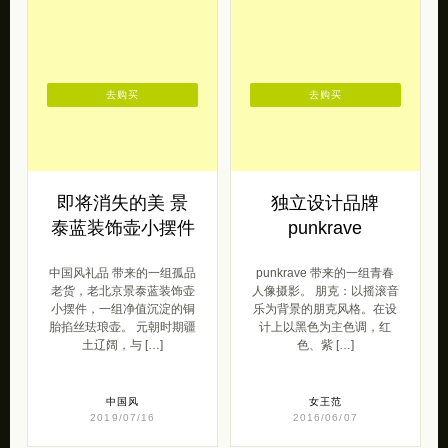
去购买
去购买
即将消失的美 景
独立设计品牌
泰蓝装饰壶小摆件
punkrave
中国风礼品 带来的一组孤品
punkrave 带来的一组青春
老货，老北京景泰蓝装饰壶
人像摄影。 朋克：以摇滚音
小摆件，一组净值沉淀的铜
乐为背景的朋克风格。在设
胎掐丝珐琅壶。 元朝时期疆
计上以黑色为主色调，红
土辽阔，与 […]
色、紫 […]
中国风
女王范
2019/07/16
2016/06/07