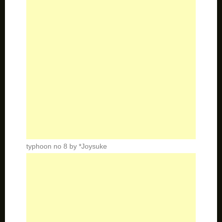
typhoon no 8 by *Joysuke