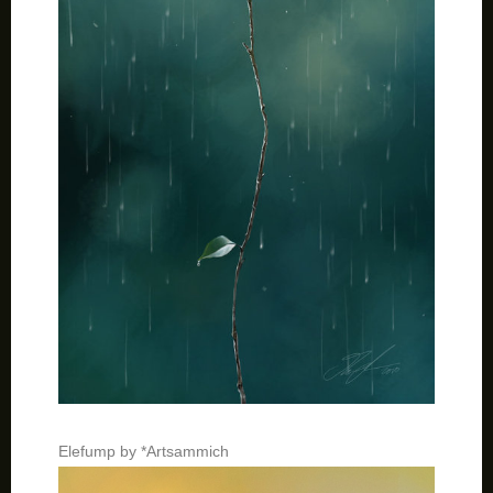
Elefump by *Artsammich