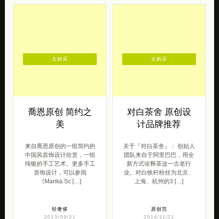
去购买
去购买
喬恩原创 简约之
对白茶舍 原创设
美
计品牌推荐
来自喬恩原创的一组简约的
关于『对白茶舍』： 创始人
中国风首饰设计欣赏，一组
团队来自于阿里巴巴，用全
纯银的手工艺术。更多手工
新方式诠释茶这一古老行
首饰设计，可以参阅
业。对白铁杆粉丝为北京、
《Marika Sc […]
上海、杭州的3 […]
轻奢侈
原创范
2015/09/21
2014/11/21