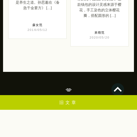
是养生之道。孙思邈在《备
款钱包的设计灵感来源于樱
急千金要方》 […]
花，手工染色的立体樱花
瓣，搭配圆形的 […]
森女范
2016/05/12
呆萌范
2020/05/20
💋
旧文章
苏打苏塔是一个关于创意设计，设计，插画，艺术摄影，lomo，素材，教程，
web，灵感来源，平面设计欣赏的个人博客，一起学习进步昂！
2009-2024 by 苏打苏塔 设计量贩铺 | 版权保留.
蜀ICP备2024101550号-3