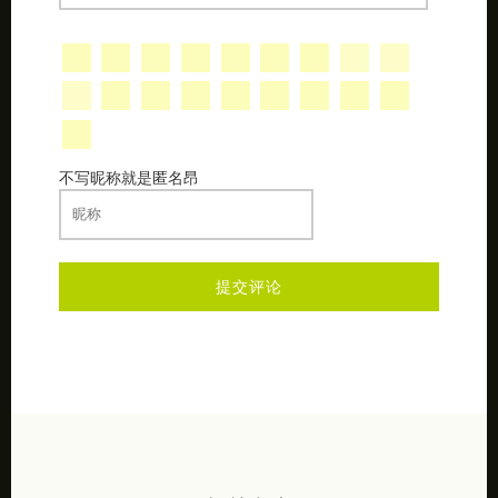
不写昵称就是匿名昂