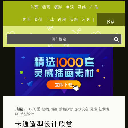
首页
插画
摄影
生活
灵感
产品
界面
原创
下载
教程
买啊
读图
|
关于
投稿
插画
/
CG
,
可爱
,
怪物
,
插画
,
插画欣赏
,
游戏设定
,
灵感
,
艺术插
画
,
造型设计
卡通造型设计欣赏