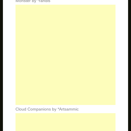
Monster by *randis
Cloud Companions by *Artsammic