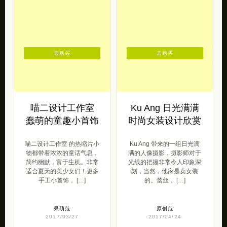
女王范
2016/07/15
呆萌范
2017/04/19
去购买
去购买
喵二设计工作室
Ku Ang 日光满满
蠢萌的童趣小首饰
时尚女装设计欣赏
喵二设计工作室 的热缩片小
Ku Ang 带来的一组日光满
物都带着浓浓的童话气息，
满的人像摄影，摄影师对于
简约幽默，富于生机。非常
光线的把握非常令人印象深
适合夏天的美少女们！更多
刻，当然，他家是卖女装
手工小首饰， […]
的。蕾丝， […]