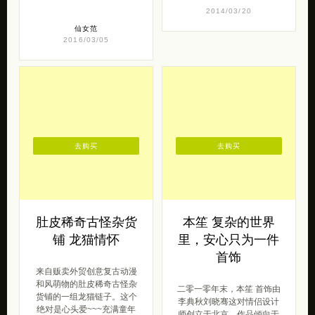
新可爱。 我的生活很单调。
细腻唯美的手工中国风首饰
我捕捉鸡，而人又捕捉我。
设计作品，一组优雅的富贵
所有的鸡全 […]
的设计，一同分享给大家。
曾几何时， […]
2014/03/20
仙女范
2016/03/05
去购买
去购买
肚皮稀奇古怪杂货
本笙 复杂的世界
铺 龙猫情怀
里，安心只为一件