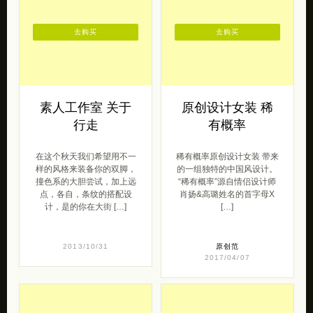
去购买
去购买
素人工作室 关于
原创设计女装 稀
行走
有概率
在这个秋天我们希望用不一
稀有概率原创设计女装 带来
样的风格来装备你的双脚，
的一组独特的中国风设计。
撞色系的大胆尝试，加上远
“稀有概率”源自情侣设计师
点，各自，条纹的搭配设
肖扬&高璐姓名的首字母X
计，是的你在大街 […]
[…]
2013/10/31
原创范