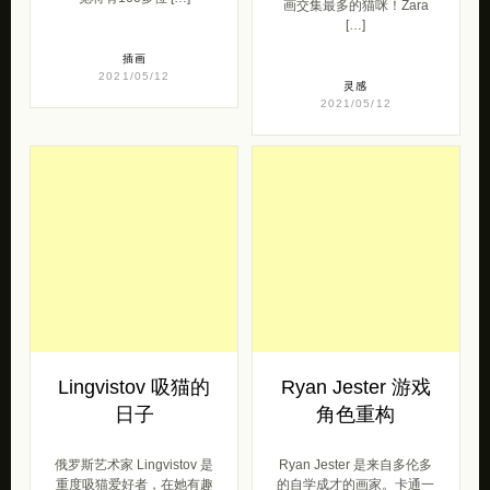
来自最著名的夏威夷艺术
家，国际街头艺术家和雕塑
Zarathustra 是来自俄罗斯
家在《哇！和新当代艺术运
的一只美丽丰满的虎斑猫，
动》这项具有纪念意义的展
也是一位有史以来和世界名
览将有160多位 […]
画交集最多的猫咪！Zara
[…]
插画
2021/05/12
灵感
2021/05/12
Lingvistov 吸猫的
Ryan Jester 游戏