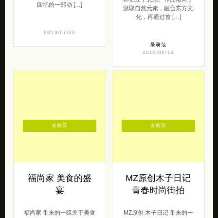
首饰
来自贩卖外贸创意复古动漫
和风萌物的肚皮稀奇古怪杂
二零一零年末，本笙 首饰由
货铺的一组龙猫链子。这个
李典秋刘晓骞这对情侣设计
绝对是心头爱~~~充满童年
师创立于北京。作品倾向于
回忆的一部动 […]
汲取自然元素，融合东方文
化，再通过首 […]
2013/07/26
呆萌范
2019/06/14
去购买
去购买