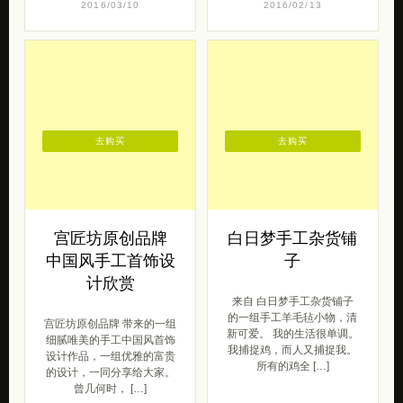
跷真人，为古代仙人，传为
摆件等等。更多原创摆件，
黄帝时陶正（ […]
可以参阅《九 […]
原创范
原创范
2016/03/10
2016/02/13
去购买
去购买
宫匠坊原创品牌
白日梦手工杂货铺
中国风手工首饰设
子
计欣赏
来自 白日梦手工杂货铺子
的一组手工羊毛毡小物，清
宫匠坊原创品牌 带来的一组