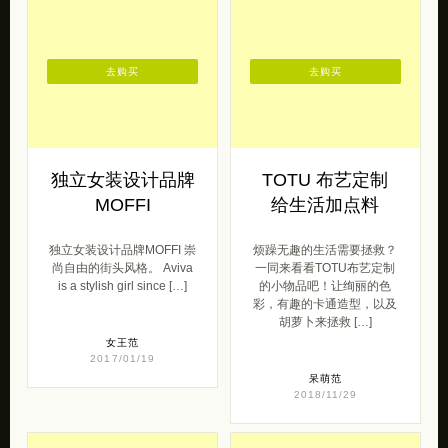
2017/04/07
去购买
去购买
独立女装设计品牌
TOTU 布艺定制
MOFFI
给生活加点料
独立女装设计品牌MOFFI 崇
烦躁无趣的生活需要拯救？
尚自由的街头风格。 Aviva
一同来看看TOTU布艺定制
is a stylish girl since […]
的小物品吧！让绚丽的色
彩，有趣的卡通造型，以及
胡萝卜来拯救 […]
女王范
2017/01/19