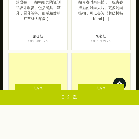
福尚家 美食的盛
MZ原创木子日记
宴
青春时尚街拍
福尚家 带来的一组关于美食
MZ原创 木子日记 带来的一
的盛宴！一组精细的陶瓷制
组青春时尚街拍，一组青春
品设计欣赏。包括餐具，酒
洋溢的时尚大片。更多时尚
具，厨具等等。细腻精致的
街拍，可以参阅《超级模特
细节让人印象 […]
Kend […]
原创范
呆萌范
2020/05/25
2015/12/23
旧文章
去购买
去购买