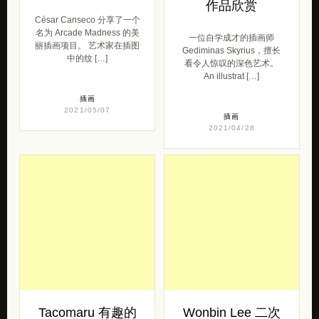
César Canseco 潮
Gediminas
流超级玛丽
Skyrius 数字艺术
作品欣赏
César Canseco 分享了一个
名为 Arcade Madness 的美
一位自学成才的插画师
丽插画项目。 艺术家在插图
Gediminas Skyrius，擅长
中的纹 […]
看令人惊叹的深色艺术。
An illustrat […]
插画
2021/05/07
插画
2021/04/28