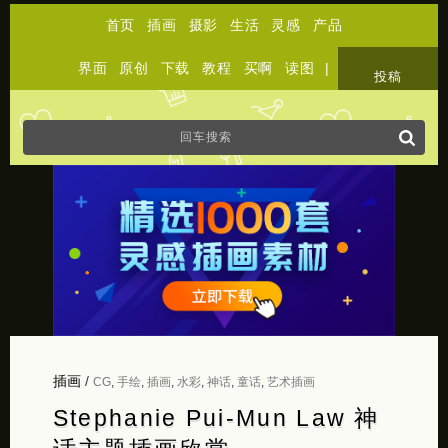
首页
插画
摄影
生活
灵感
产品
界面
原创
下载
教程
买啊
读图
|
关于
投稿
插画
/
CG
,
手绘
,
插画
,
水彩
,
神话
,
童话
,
艺术插画
Stephanie Pui-Mun Law 神