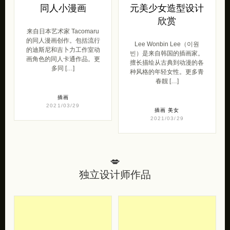
Tacomaru 有趣的
Wonbin Lee 二次
同人小漫画
元美少女造型设计
欣赏
来自日本艺术家 Tacomaru
的同人漫画创作。包括流行
Lee Wonbin Lee（이원
的迪斯尼和吉卜力工作室动
빈）是来自韩国的插画家。
画角色的同人卡通作品。更
擅长描绘从古典到动漫的各
多同 […]
种风格的年轻女性。更多青
春靓 […]
插画
2021/03/29
插画
美女
2021/03/29
💋
独立设计师作品