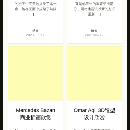
日子
角色重构
俄罗斯艺术家 Lingvistov 是
Ryan Jester 是来自多伦多
重度吸猫爱好者，在她有趣
的自学成才的画家。卡通一
的漫画中完美地描绘了这一
直是他童年的重要组成部
点。她在画面中描绘了与猫
分，因此他尝试以新的方式
[…]
重新 […]
插画
插画
2021/05/12
2021/05/12