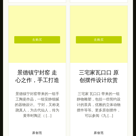
呆萌范
原创范
2017/03/27
2017/04/24
去购买
去购买
景德镇宁封窑 走
三宅家瓦口口 原
心之作，手工打造
创摆件设计欣赏
景德镇宁封窑带来的一组手
三宅家 瓦口口 带来的一组
工陶瓷作品，一组安静细腻
静物雕塑，包括一些简约设
的器物设计。 宁封，又称龙
计的茶具，优雅的立体动物