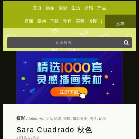
首页
插画
摄影
生活
灵感
产品
界面
原创
下载
教程
买啊
读图
|
关于
投稿
摄影
/
lomo
,
光
,
心情
,
情绪
,
摄影
,
摄影美图
,
照片
,
记录
Sara Cuadrado 秋色
2010/10/09