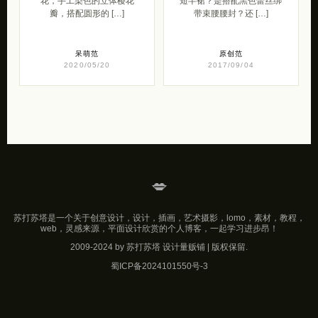
呆萌范
原创范
2020/05/20
2017/09/04
💋
苏打苏塔是一个关于创意设计，设计，插画，艺术摄影，lomo，素材，教程，
web，灵感来源，平面设计欣赏的个人博客，一起学习进步昂！
2009-2024 by 苏打苏塔 设计量贩铺 | 版权保留.
蜀ICP备2024101550号-3