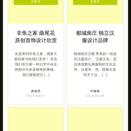
非鱼之家 曲尾花
都城南庄 独立汉
原创首饰设计欣赏
服设计品牌
欢迎来到非鱼之家，感谢大
都城南庄汉服 带来的一组改
家的参与给我们支持！ 其实
良汉服设计。 汉服文化，是
我们和大家一样日常中会去
反映儒教礼典服制的文化总
构想许许多多稀奇的事物。
和，自黄帝、尧、舜垂衣裳
我们慢慢把它 […]
而天下治， […]
原创范
中国风
2015/09/07
2019/06/26
去购买
去购买