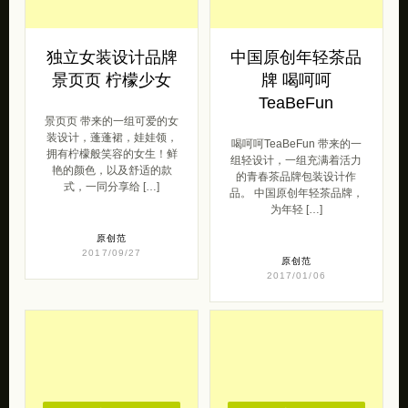
独立女装设计品牌
中国原创年轻茶品
景页页 柠檬少女
牌 喝呵呵
TeaBeFun
景页页 带来的一组可爱的女
装设计，蓬蓬裙，娃娃领，
喝呵呵TeaBeFun 带来的一
拥有柠檬般笑容的女生！鲜
组轻设计，一组充满着活力
艳的颜色，以及舒适的款
的青春茶品牌包装设计作
式，一同分享给 […]
品。 中国原创年轻茶品牌，
为年轻 […]
原创范
2017/09/27
原创范
2017/01/06
去购买
去购买