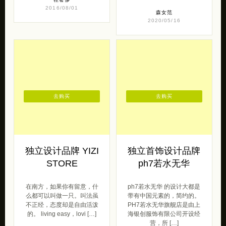
去购买
去购买
独立设计品牌 YIZI
独立首饰设计品牌
STORE
ph7若水无华
在南方，如果你有留意，什
ph7若水无华 的设计大都是
么都可以叫做一只。叫法虽
带有中国元素的，简约的。
不正经，态度却是自由活泼
PH7若水无华旗舰店是由上
的。 living easy，lovi […]
海银创服饰有限公司开设经
营，所 […]
呆萌范
2016/10/08
原创范