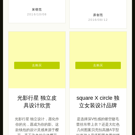
2016/08/12
去购买
去购买
光影行星 独立皮
square X circle 独
具设计欣赏
立女装设计品牌
光影行星 独立设计，愿化作
是选择深V性感的镂空睫毛
你的光，愿成为你的影。这
蕾丝吊带上衣？还是大红色
款钱包的设计灵感来源于樱
几何图案贝壳扣高腰A字型
花，手工染色的立体樱花
短半裙？是搭配黑色蕾丝绑
瓣，搭配圆形的 […]
带束腰腰封？还 […]