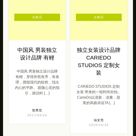
去购买
去购买
中国风 男装独立
独立女装设计品牌
设计品牌 有鲤
CARIEDO
STUDIOS 定制女
中国风 男装独立设计品牌
装
有鲤，穿得井然有序，有条
理，摆脱现代的纷扰，找出
CARIEDO STUDIOS 定制
内心的平静。 跟随心灵的指
女装 带来的一组时尚街拍。
引，踏访时 […]
CarieDo以清新，淡雅，甜
美的风格诉说TA […]
型男范
2017/04/14
仙女范
2016/10/25