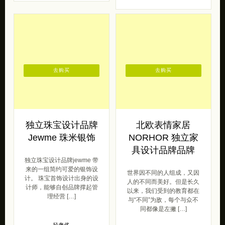
去购买
去购买
独立珠宝设计品牌
北欧表情家居
Jewme 珠米银饰
NORHOR 独立家
具设计品牌品牌
独立珠宝设计品牌jewme 带
来的一组简约可爱的银饰设
世界因不同的人组成，又因
计。 珠宝首饰设计出身的设
人的不同而美好。但是长久
计师，能够自创品牌撑起管
以来，我们受到的教育都在
理经营 […]
与“不同”为敌，每个与众不
同都像是左撇 […]
轻奢侈
2016/08/01
森女范
2020/05/16