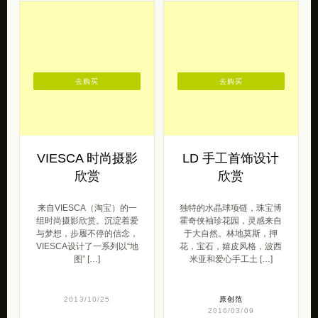
去购买
去购买
VIESCA 时尚摄影
LD 手工首饰设计
欣赏
欣赏
来自VIESCA（淘宝）的一
独特的水晶球项链，珠宝博
组时尚摄影欣赏。沉淀着爱
霍奇侠袖珍花园，灵感来自
与梦想，步履不停的信念，
于大自然。林地莫斯，押
VIESCA设计了一系列以“地
花，宝石，嬉皮风格，波西
图” […]
米亚和爱心手工土 […]
2013/10/25
原创范
2016/03/09