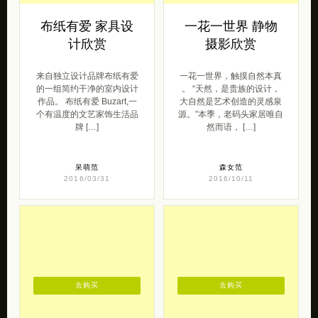
计欣赏
摄影欣赏
来自独立设计品牌布纸有爱
一花一世界，触摸自然本真
的一组简约干净的室内设计
。 “天然，是贵族的设计，
作品。 布纸有爱 Buzart,一
大自然是艺术创造的灵感泉
个有温度的文艺家饰生活品
源。”本季，老码头家居唯自
牌 […]
然而语， […]
呆萌范
森女范
2016/03/31
2016/10/11
去购买
去购买