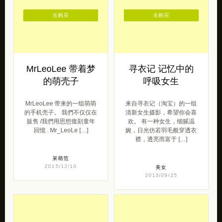
MrLeoLee 带着梦
寻衣记 记忆中的
的萌壳子
呼吸女生
MrLeoLee 带来的一组萌萌
来自寻衣记（淘宝）的一组
的手机壳子。 我們不仅仅在
清新女生摄影，希望你会喜
販售 /我們用思想復刻童年
欢。 有一种女生，细腻温
回憶 . Mr_LeoLe […]
婉，日光仿若羽毛般穿透衣
襟，透亮而富于 […]
呆萌范
2015/12/10
美女
2013/09/25