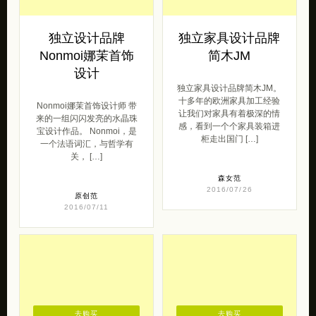
设计
独立家具设计品牌简木JM。
十多年的欧洲家具加工经验
Nonmoi娜茉首饰设计师 带
让我们对家具有着极深的情
来的一组闪闪发亮的水晶珠
感，看到一个个家具装箱进
宝设计作品。 Nonmoi，是
柜走出国门 […]
一个法语词汇，与哲学有
关， […]
森女范
2016/07/26
原创范
2016/07/11
去购买
去购买