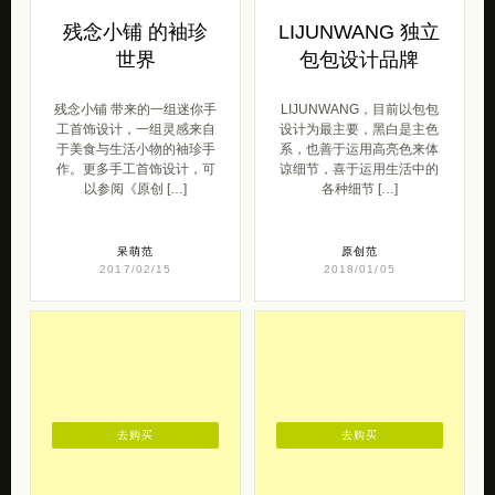
残念小铺 带来的一组迷你手
LIJUNWANG，目前以包包
工首饰设计，一组灵感来自
设计为最主要，黑白是主色
于美食与生活小物的袖珍手
系，也善于运用高亮色来体
作。更多手工首饰设计，可
谅细节，喜于运用生活中的
以参阅《原创 […]
各种细节 […]
呆萌范
原创范
2017/02/15
2018/01/05
去购买
去购买
独立设计品牌
独立家具设计品牌
Nonmoi娜茉首饰
简木JM