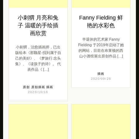
画欣赏
半退休的艺术家 Fanny
Fielding 于2019年启动了她
小刺猬，治愈插画师，已出
的网站，目前在布莱顿的西
版绘本《那颗星-找到属于自
山小酒馆展出原创作品 […]
己的美好》、《梦旅行.念头
集》、《读孩子的诗》。 代
表作品《 […]
插画
2020/09/28
原创
原创插画
插画
2020/10/16