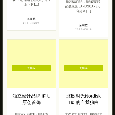
2016/06/21
呆萌范
2017/05/19
去购买
去购买
独立设计品牌 IF·U
北欧时光Nordisk
原创首饰
Tid 的自我独白
独立设计品牌IF·U原创首
北欧时光 带来的一组简约大
饰 带来的一组有趣的时尚设
气的居家设计。一些大色彩
计。 IF.U成立于2006年，一
的沙发，简约实用而细节完
直致力于陶瓷为主材的首饰
美的设计作品！ 远方，一种
[…]
诗意一样的 […]