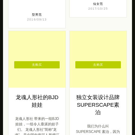
去购买
去购买
龙魂人形社的BJD
独立女装设计品牌
娃娃
SUPERSCAPE素
泊
龙魂人形社 带来的一组BJD
娃娃，一组令人垂涎的娃子
我们为什么叫
们。 龙魂人形社”简称“龙
SUPERSCAPE 素泊，因为
魂”，是由国内资深人形师江
我叫SUPER，我和西西学
上小龙 […]
的是景观(LANDSCAPE)。
合起来 […]
呆萌范