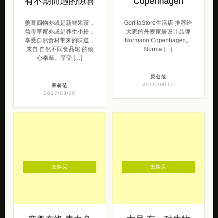
来自 自然不同食品馆 的倾
Norma […]
心奉献。享受 […]
原创范
2016/08/15
呆萌范
2017/03/06
去购买
去购买
麻趣布络 青白色
古早 有一种生物
女生
叫吃货
来自麻趣布络 的一组青白色
古早家令人垂涎的手工糕