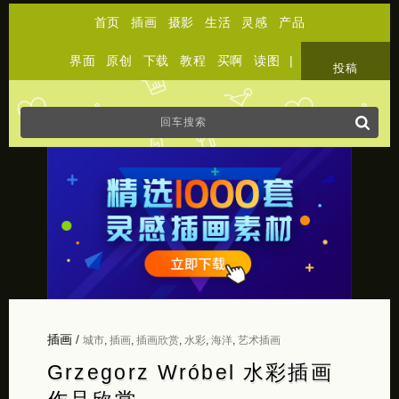
首页
插画
摄影
生活
灵感
产品
界面
原创
下载
教程
买啊
读图
|
关于
投稿
插画
/
城市
,
插画
,
插画欣赏
,
水彩
,
海洋
,
艺术插画
Grzegorz Wróbel 水彩插画