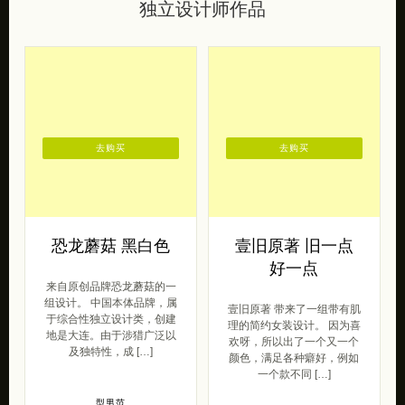
去购买
去购买
恐龙蘑菇 黑白色
壹旧原著 旧一点
好一点
来自原创品牌恐龙蘑菇的一
组设计。 中国本体品牌，属
壹旧原著 带来了一组带有肌
于综合性独立设计类，创建
理的简约女装设计。 因为喜
地是大连。由于涉猎广泛以
欢呀，所以出了一个又一个
及独特性，成 […]
颜色，满足各种癖好，例如
一个款不同 […]
型男范
2015/09/28
仙女范
2017/03/10