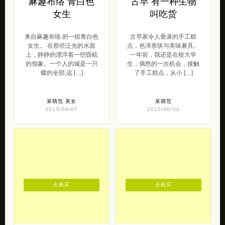
女生。 在那些泛光的水面
点，色泽形状与美味兼具。
上，静静的漂浮着一些昏眩
一年前，我还是在校大学
的假象。一个人的城是一只
生，偶然的一次机会，接触
蝶的全部,远 […]
了手工糕点，从小 […]
呆萌范
美女
呆萌范
2015/04/07
2015/06/04
去购买
去购买
残念小铺 的袖珍
LIJUNWANG 独立
世界
包包设计品牌