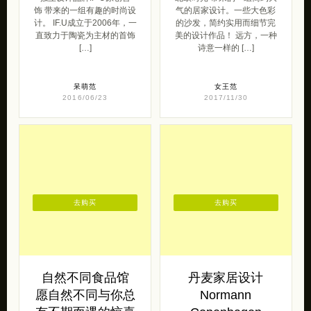
呆萌范
女王范
2016/06/23
2017/11/30
去购买
去购买
自然不同食品馆
丹麦家居设计
愿自然不同与你总
Normann
有不期而遇的惊喜
Copenhagen
姜膏四物亦或是新鲜果茶，
GorillaStore生活店 推荐给
益母草蜜亦或是养生小粉，
大家的丹麦家居设计品牌
享受自然食材带来的味道，
Normann Copenhagen。