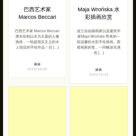
巴西艺术家 Marcos Beccari
波兰自由插画家以及建筑学
擅长绘制以水为主题的人像
家Maja Wrońska 带来的一
插画，一组超现实主义的令
组温馨的水彩手绘插画。跟
人惊叹的手绘作品！目 […]
着画家的笔，一同畅游充满
色 […]
插画
2020/10/28
插画
2020/10/20
小刺猬 月亮和兔
Fanny Fielding 鲜
子 温暖的手绘插
艳的水彩色