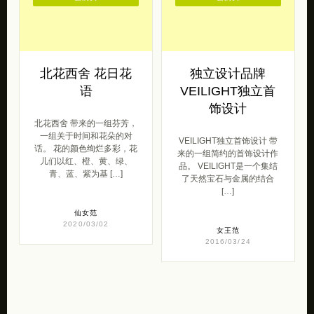
北花西舍 花日花
独立设计品牌
语
VEILIGHT独立首
饰设计
北花西舍 带来的一组芬芳，
一组关于时间和花朵的对
VEILIGHT独立首饰设计 带
话。 花的颜色绚烂多彩，花
来的一组简约的首饰设计作
儿们以红、橙、黄、绿、
品。 VEILIGHT是一个集结
青、蓝、紫为基 […]
了天然宝石与金属的结合
[…]
仙女范
2020/03/02
女王范
2016/03/24
💋