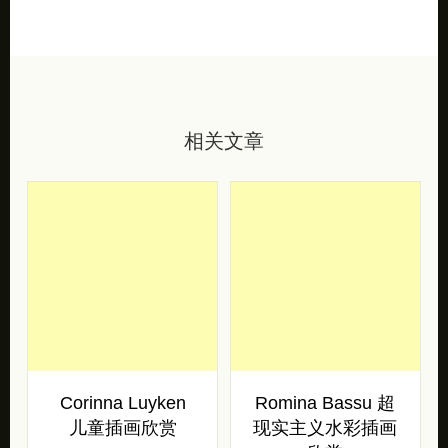
相关文章
Corinna Luyken
Romina Bassu 超
儿童插画欣赏
现实主义水彩插画
欣赏
艺术家 Corinna Luyken 为
儿童绘本《the tree in me》
Romina Bassu 是一位在罗
创作的一组细腻唯美的插画
马生活和工作的意大利艺术
作品。 […]