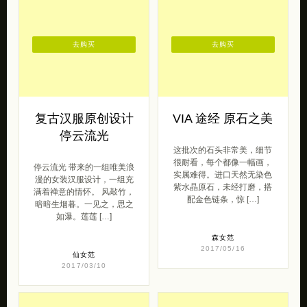
去购买
去购买
复古汉服原创设计
VIA 途经 原石之美
停云流光
这批次的石头非常美，细节
很耐看，每个都像一幅画，
停云流光 带来的一组唯美浪
实属难得。进口天然无染色
漫的女装汉服设计，一组充
紫水晶原石，未经打磨，搭
满着禅意的情怀。 风敲竹，
配金色链条，惊 […]
暗暗生烟暮。一见之，思之
如瀑。莲莲 […]
森女范
2017/05/16
仙女范
2017/03/10