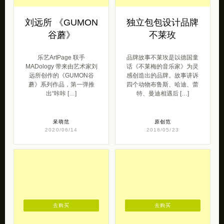
刘远所 《GUMON
独立包包设计品牌
谷蘑》
不莱玫
乐艺ArtPage 联手
品牌故事不莱玫是以德国童
MADology 带来由艺术家刘
话《不莱梅的音乐家》为灵
远所创作的《GUMON谷
感创造出的品牌。故事讲诉
蘑》系列作品，第一弹推
四个动物布鲁斯、哈迪、蕾
出“咔咔 […]
特、曼迪相遇后 […]
呆萌范
原创范
2020/06/14
2018/05/23
去购买
去购买