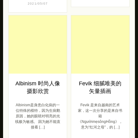
2021/05/07
Albinism 时尚人像
Fevik 细腻唯美的
摄影欣赏
矢量插画
Albinism是身患白化病的一
Fevik 是来自越南的艺术
位特殊的模特，因为生病鹅
家，这一次分享的是来自书
原因，她的眼睛对明亮的光
籍
线极为敏感。 因为她不能直
《NgườimẹsôngHồng》，
接看 […]
意为“红河之母”，的 […]