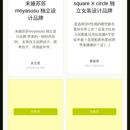
末娅苏苏
square X circle 独
moyasusu 独立设
立女装设计品牌
计品牌
是选择深V性感的镂空睫毛
蕾丝吊带上衣？还是大红色
末娅苏苏moyasusu 独立设
几何图案贝壳扣高腰A字型
计品牌 带来的一组时尚街
短半裙？是搭配黑色蕾丝绑
拍。 女装自主品牌设计。猎
带束腰腰封？还 […]
奇份子。诗酒趁年华。
原创范
女王范
2017/09/04
2016/11/09
去购买
去购买