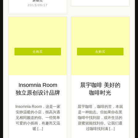
原创范
2015/06/17
去购买
去购买
Insomnia Room
晨宇咖啡 美好的
独立原创设计品牌
咖啡时光
Insomnia Room，这是一家
晨宇咖啡 ，咖啡的苦，本就
安静温暖的小店，很高兴遇
是一种励志。但如果你在黑
见相同频道的你。一些简单
咖啡中找到甜，或许生活的
可爱的小插画，有趣而又温
甜蜜就能找到你。让我们通
暖 […]
过咖啡找到满 […]