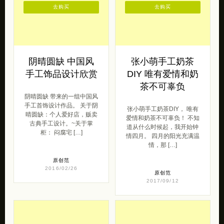
去购买
去购买
阴晴圆缺 中国风
张小萌手工奶茶
手工饰品设计欣赏
DIY 唯有爱情和奶
茶不可辜负
阴晴圆缺 带来的一组中国风
手工首饰设计作品。 关于阴
张小萌手工奶茶DIY， 唯有
晴圆缺：个人爱好店，贩卖
爱情和奶茶不可辜负！ 不知
古典手工设计。~关于掌
道从什么时候起，我开始钟
柜： 闷腐宅 […]
情四月。 四月的阳光充满温
情，那 […]
原创范
2016/02/26
原创范
2017/09/12