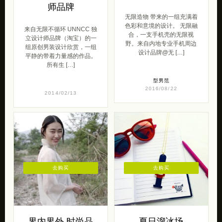
师品牌
无限造物 带来的一组充满着
色彩和意境的设计。 无限融
来自无限不循环 UNNCC 独
合，一支手机壳的无限视
立设计师品牌（淘宝）的一
野。来自内地专业手机周边
组原创男装设计欣赏，一组
设计品牌@无 […]
平静的带着力量感的作品。
所有生 […]
型男范
2016/08/22
2014/02/13
去购买
去购买
界内界外 时尚品
夏日溜冰场