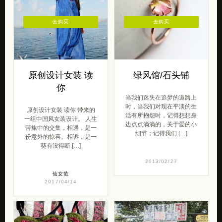
去购买
去购买
原创设计女装 读
绿风馆/石头铺
你
当我们迷失在追梦的道路上
时，当我们对现在平淡的生
原创设计女装 读你 带来的
活有所抱怨时，记得想想身
一组中国风女装设计。 人生
边点点滴滴的，关于爱的小
苦旅中的交集，相遇，是一
细节；记得我们 […]
份意外的惊喜。相诉，是一
葵有没得断 […]
2013/02/27
仙女范
2017/04/14