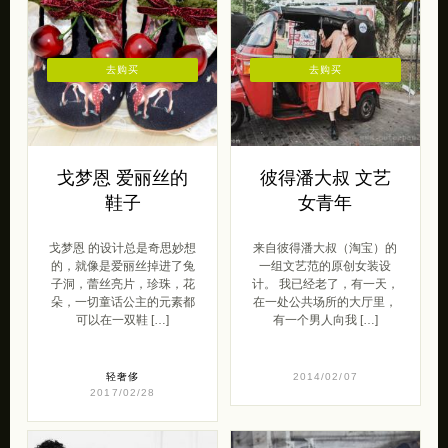
去购买
去购买
戈梦恩 爱丽丝的
彼得潘大叔 文艺
鞋子
女青年
戈梦恩 的设计总是奇思妙想
来自彼得潘大叔（淘宝）的
的，就像是爱丽丝掉进了兔
一组文艺范的原创女装设
子洞，蕾丝亮片，珍珠，花
计。 我已经老了，有一天，
朵，一切童话公主的元素都
在一处公共场所的大厅里，
可以在一双鞋 […]
有一个男人向我 […]
轻奢侈
2014/02/07
2017/02/28