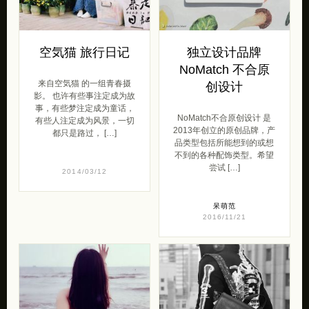
空気猫 旅行日记
独立设计品牌
NoMatch 不合原
来自空気猫 的一组青春摄
创设计
影。 也许有些事注定成为故
事，有些梦注定成为童话，
NoMatch不合原创设计 是
有些人注定成为风景，一切
2013年创立的原创品牌，产
都只是路过， […]
品类型包括所能想到的或想
不到的各种配饰类型。希望
尝试 […]
2014/03/12
呆萌范
2016/11/21