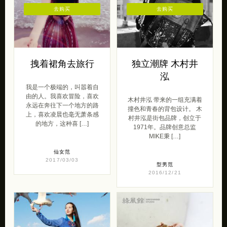
去购买
去购买
拽着裙角去旅行
独立潮牌 木村井
泓
我是一个极端的，叫嚣着自
由的人。我喜欢冒险，喜欢
木村井泓 带来的一组充满着
永远在奔往下一个地方的路
撞色和青春的背包设计。 木
上，喜欢凌晨也毫无萧条感
村井泓是街包品牌，创立于
的地方，这种喜 […]
1971年。品牌创意总监
MIKE秉 […]
仙女范
2017/03/03
型男范
2016/12/21