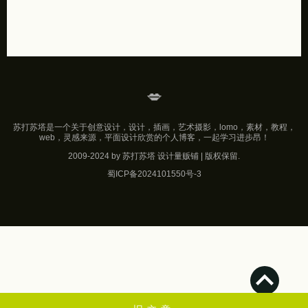
💋
苏打苏塔是一个关于创意设计，设计，插画，艺术摄影，lomo，素材，教程，
web，灵感来源，平面设计欣赏的个人博客，一起学习进步昂！
2009-2024 by 苏打苏塔 设计量贩铺 | 版权保留.
蜀ICP备2024101550号-3