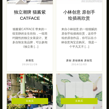
独立潮牌 猫酱紫
小林创意 原创手
CATFACE
绘插画欣赏
猫酱紫CATFACE 带来的一
来自小林创意 的一组细腻的
组安静的女生街拍，一组简
原创手绘插画欣赏，这些手
约随性的独立女装设计。更
绘的原创作品，你可以在小
多自制女装品牌，可以参阅
林创意淘宝店购买。 我是一
《独立青 […]
个平凡又不 […]
呆萌范
原创
原创插画
原创范
2016/11/28
2014/11/03
去购买
去购买