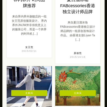
牌推荐
FABcessories香港
独立设计师品牌
来自界内界外旗舰店的一组
女王范原创服装设计。 界内
来自夏日溜冰场
界外JN/JW并非传统意义上
FABcessories香港独立设计
的服装公司，而是一个跨界
师品牌的一组原创首饰设计
的时尚机 […]
作品。 由香港女孩Liyan Ta
[…]
女王范
2015/02/11
原创范
2015/10/16
去购买
去购买