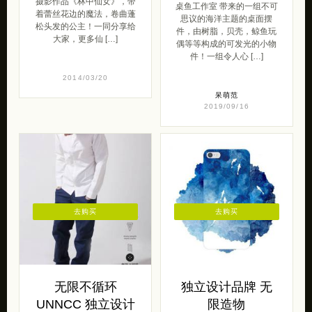
摄影作品《林中仙女》，带
桌鱼工作室 带来的一组不可
着蕾丝花边的魔法，卷曲蓬
思议的海洋主题的桌面摆
松头发的公主！一同分享给
件，由树脂，贝壳，鲸鱼玩
大家，更多仙 […]
偶等等构成的可发光的小物
件！一组令人心 […]
2014/03/20
呆萌范
2019/09/16
去购买
去购买
无限不循环
独立设计品牌 无
UNNCC 独立设计
限造物