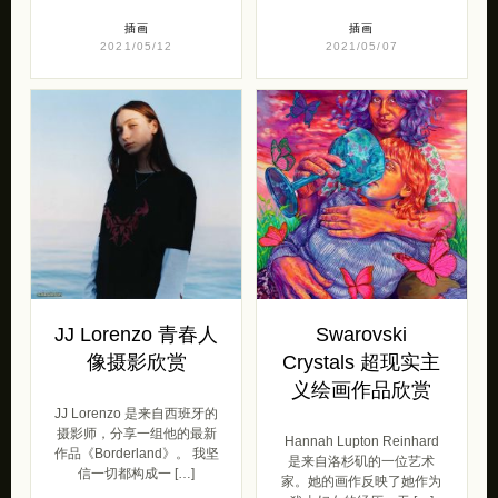
插画
插画
2021/05/12
2021/05/07
JJ Lorenzo 青春人
Swarovski
像摄影欣赏
Crystals 超现实主
义绘画作品欣赏
JJ Lorenzo 是来自西班牙的
摄影师，分享一组他的最新
Hannah Lupton Reinhard
作品《Borderland》。 我坚
是来自洛杉矶的一位艺术
信一切都构成一 […]
家。她的画作反映了她作为