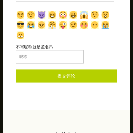
不写昵称就是匿名昂