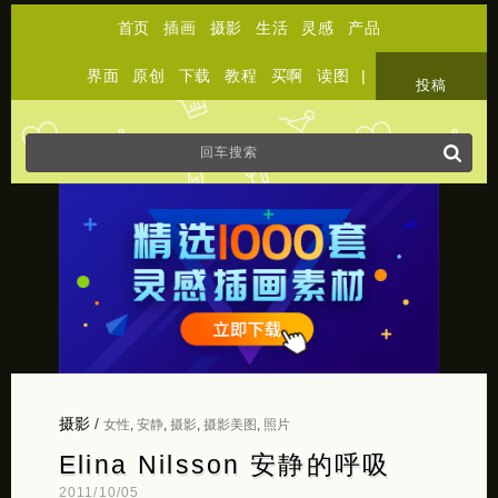
首页
插画
摄影
生活
灵感
产品
界面
原创
下载
教程
买啊
读图
|
关于
投稿
摄影
/
女性
,
安静
,
摄影
,
摄影美图
,
照片
Elina Nilsson 安静的呼吸
2011/10/05