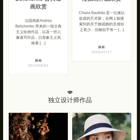
画欣赏
Chiara Bautista 是一位难以
捉摸的艺术家，在网上能搜
法国画家Andrey
索到的关于她或她的灵感知
Belichenko 带来的一组古典
之甚少，但她似乎有一 […]
主义绘画作品，以及一些人
像速写作品，以形象主义风
格着 […]
插画
2020/07/17
插画
2020/09/02
💋
独立设计师作品