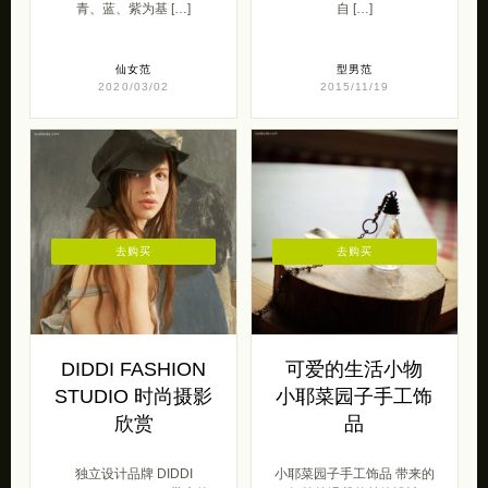
青、蓝、紫为基 […]
自 […]
仙女范
型男范
2020/03/02
2015/11/19
去购买
去购买
DIDDI FASHION
可爱的生活小物
STUDIO 时尚摄影
小耶菜园子手工饰
欣赏
品
独立设计品牌 DIDDI
小耶菜园子手工饰品 带来的