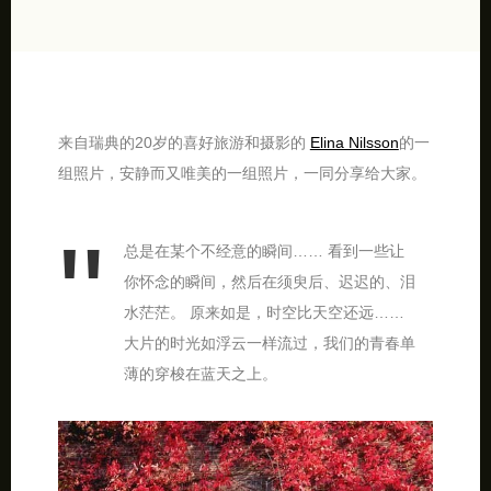
来自瑞典的20岁的喜好旅游和摄影的
Elina Nilsson
的一
组照片，安静而又唯美的一组照片，一同分享给大家。
总是在某个不经意的瞬间…… 看到一些让
你怀念的瞬间，然后在须臾后、迟迟的、泪
水茫茫。 原来如是，时空比天空还远……
大片的时光如浮云一样流过，我们的青春单
薄的穿梭在蓝天之上。