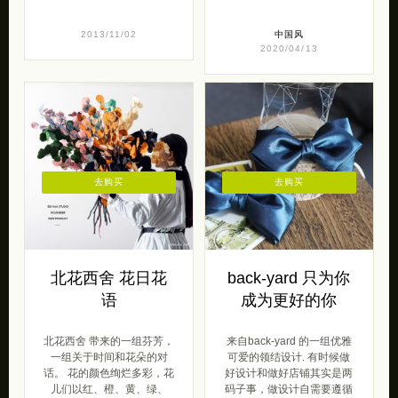
2013/11/02
中国风
2020/04/13
去购买
去购买
北花西舍 花日花
back-yard 只为你
语
成为更好的你
北花西舍 带来的一组芬芳，
来自back-yard 的一组优雅
一组关于时间和花朵的对
可爱的领结设计. 有时候做
话。 花的颜色绚烂多彩，花
好设计和做好店铺其实是两
儿们以红、橙、黄、绿、
码子事，做设计自需要遵循