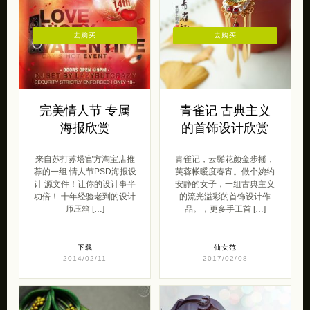
去购买
去购买
完美情人节 专属
青雀记 古典主义
海报欣赏
的首饰设计欣赏
来自苏打苏塔官方淘宝店推
青雀记，云鬓花颜金步摇，
荐的一组 情人节PSD海报设
芙蓉帐暖度春宵。做个婉约
计 源文件！让你的设计事半
安静的女子，一组古典主义
功倍！ 十年经验老到的设计
的流光溢彩的首饰设计作
师压箱 […]
品。，更多手工首 […]
下载
仙女范
2014/02/11
2017/02/08