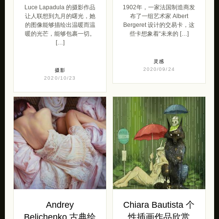
Luce Lapadula 的摄影作品
1902年，一家法国制造商发
让人联想到九月的曙光，她
布了一组艺术家 Albert
的图像能够描绘出温暖而温
Bergeret 设计的交易卡，这
暖的光芒，能够包裹一切。
些卡想象着“未来的 […]
[…]
灵感
2020/09/24
摄影
2020/10/23
Andrey
Chiara Bautista 个
Belichenko 古典绘
性插画作品欣赏