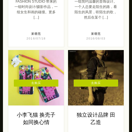
FASHION STUDIO 带来的
一组简约温馨的首饰设计。
一组时尚设计/摄影作品，一
一个人总要走陌生的路，看
组女生和画的碰撞。更多
陌生的风景，听陌生的歌，
[…]
然后在某个 […]
呆萌范
呆萌范
2016/07/18
2016/08/03
去购买
去购买
小李飞猫 换壳子
独立设计品牌 田
如同换心情
乙造