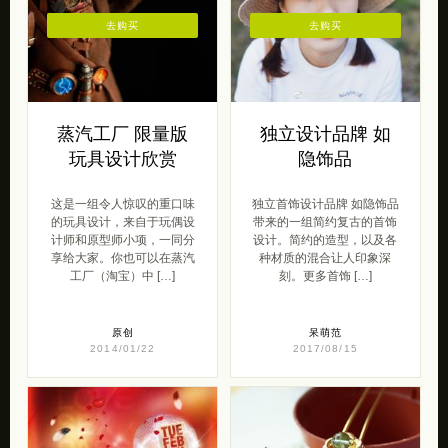
去购买
去购买
蒸汽工厂 限量版
独立设计品牌 如
玩具设计欣赏
隐饰品
这是一组令人惊叹的重口味
独立首饰设计品牌 如隐饰品
的玩具设计，来自于玩偶设
带来的一组简约复古的首饰
计师和原型师小项，一同分
设计。简约的造型，以及各
享给大家。你也可以在蒸汽
种材质的混合让人印象深
工厂（淘宝）中 […]
刻。更多首饰 […]
原创
呆萌范
2014/01/22
2017/08/15