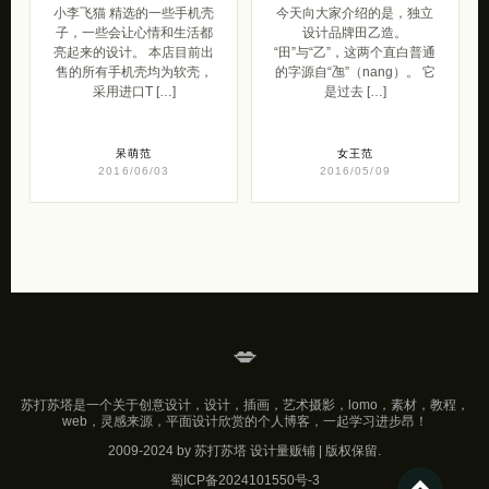
小李飞猫 精选的一些手机壳
今天向大家介绍的是，独立
子，一些会让心情和生活都
设计品牌田乙造。
亮起来的设计。 本店目前出
“田”与“乙”，这两个直白普通
售的所有手机壳均为软壳，
的字源自“乪”（nang）。 它
采用进口T […]
是过去 […]
呆萌范
女王范
2016/06/03
2016/05/09
💋
苏打苏塔是一个关于创意设计，设计，插画，艺术摄影，lomo，素材，教程，
web，灵感来源，平面设计欣赏的个人博客，一起学习进步昂！
2009-2024 by 苏打苏塔 设计量贩铺 | 版权保留.
蜀ICP备2024101550号-3