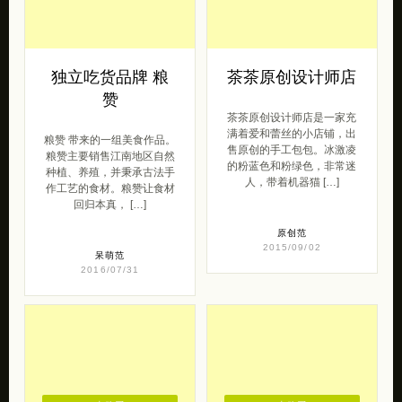
独立吃货品牌 粮
茶茶原创设计师店
赞
茶茶原创设计师店是一家充
满着爱和蕾丝的小店铺，出
粮赞 带来的一组美食作品。
售原创的手工包包。冰激凌
粮赞主要销售江南地区自然
的粉蓝色和粉绿色，非常迷
种植、养殖，并秉承古法手
人，带着机器猫 […]
作工艺的食材。粮赞让食材
回归本真， […]
原创范
2015/09/02
呆萌范
2016/07/31