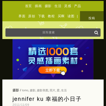
首页
插画
摄影
生活
灵感
产品
界面
原创
下载
教程
买啊
读图
|
关于
投稿
摄影
/
lomo
,
摄影
,
摄影美图
,
照片
,
爱
,
生活
jennifer ku 幸福的小日子
2011/11/09