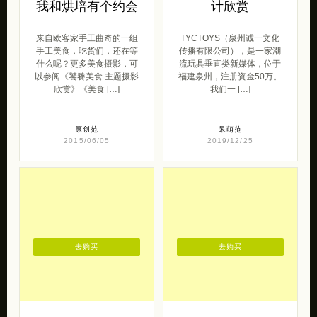
我和烘培有个约会
计欣赏
来自欧客家手工曲奇的一组
TYCTOYS（泉州诚一文化
手工美食，吃货们，还在等
传播有限公司），是一家潮
什么呢？更多美食摄影，可
流玩具垂直类新媒体，位于
以参阅《饕餮美食 主题摄影
福建泉州，注册资金50万。
欣赏》《美食 […]
我们一 […]
原创范
呆萌范
2015/06/05
2019/12/25
去购买
去购买