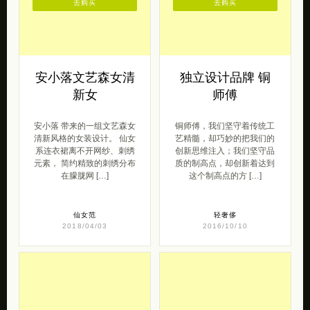
去购买
去购买
安小落文艺森女清
独立设计品牌 铜
新女
师傅
安小落 带来的一组文艺森女
铜师傅，我们坚守着传统工
清新风格的女装设计。 仙女
艺精髓，却巧妙的把我们的
系连衣裙离不开网纱、刺绣
创新思维注入；我们坚守品
元素， 简约精致的刺绣分布
质的制高点，却创新着达到
在朦胧网 […]
这个制高点的方 […]
仙女范
轻奢侈
2018/04/03
2016/10/10