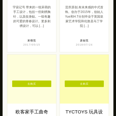
宇宙记号 带来的一组呆萌的
芸所原创,有未来感的中式首
手工设计，包括一些刺绣胸
饰。创办于2015年，创始人
针，以及纹身贴。一组有趣
Yue和H.T分别毕业于英国皇
的可爱的青春设计。更多刺
家艺术学院和伦敦圣马丁学
绣设计，可以 […]
院 […]
呆萌范
原创范
2017/05/15
2018/07/24
去购买
去购买
欧客家手工曲奇
TYCTOYS 玩具设