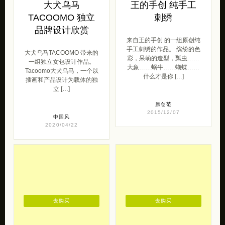
大犬乌马
王的手创 纯手工
TACOOMO 独立
刺绣
品牌设计欣赏
来自王的手创 的一组原创纯
手工刺绣的作品。 缤纷的色
大犬乌马TACOOMO 带来的
彩，呆萌的造型，瓢虫……
一组独立女包设计作品。
大象……蜗牛……蝴蝶……
Tacoomo大犬乌马，一个以
什么才是你 […]
插画和产品设计为载体的独
立 […]
原创范
2015/12/07
中国风
2020/04/22
去购买
去购买