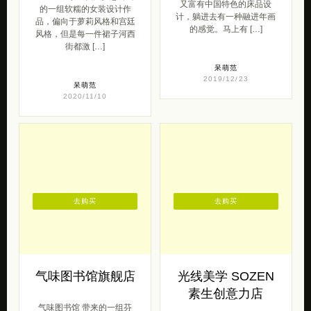
又富有中国特色的床品设
的一组软糯的女装设计作
计，躺进去有一种融进年画
品，偏向于萝莉风格和宫廷
的感觉。马上有 […]
风格，但是每一件裙子河西
街都激 […]
呆萌范
2019/12/23
呆萌范
2020/11/10
去购买
去购买
气味图书馆旗舰店
光线美学 SOZEN
素生创意力店
气味图书馆 带来的一组芬