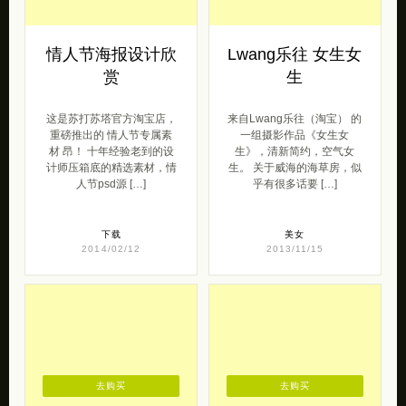
情人节海报设计欣
Lwang乐往 女生女
赏
生
这是苏打苏塔官方淘宝店，
来自Lwang乐往（淘宝） 的
重磅推出的 情人节专属素
一组摄影作品《女生女
材 昂！ 十年经验老到的设
生》，清新简约，空气女
计师压箱底的精选素材，情
生。 关于威海的海草房，似
人节psd源 […]
乎有很多话要 […]
下载
美女
2014/02/12
2013/11/15
去购买
去购买