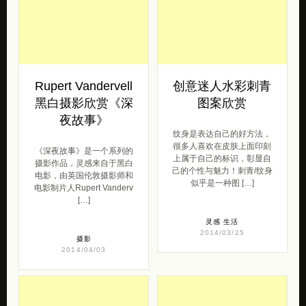
Rupert Vandervell
创意迷人水彩刺青
黑白摄影欣赏《深
图案欣赏
夜故事》
纹身是表达自己的好方法，
很多人喜欢在皮肤上面印刻
《深夜故事》是一个系列的
上属于自己的标识，彰显自
摄影作品，灵感来自于黑白
己的个性与魅力！刺青/纹身
电影，由英国伦敦摄影师和
似乎是一种图 […]
电影制片人Rupert Vanderv
[…]
灵感
生活
2014/03/25
摄影
2014/04/03