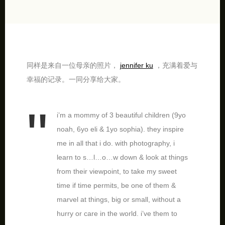
同样是来自一位母亲的照片，
jennifer ku
，充满着爱与
幸福的记录。一同分享给大家。
i’m a mommy of 3 beautiful children (9yo
noah, 6yo eli & 1yo sophia). they inspire
me in all that i do. with photography, i
learn to s…l…o…w down & look at things
from their viewpoint, to take my sweet
time if time permits, be one of them &
marvel at things, big or small, without a
hurry or care in the world. i’ve them to