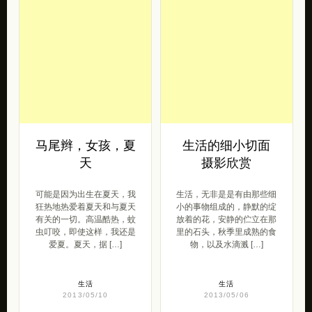
马尾辫，女孩，夏
生活的细小切面
天
摄影欣赏
可能是因为出生在夏天，我
生活，无非是是有由那些细
狂热地热爱着夏天和与夏天
小的事物组成的，静默的绽
有关的一切。高温酷热，蚊
放着的花，安静的伫立在那
虫叮咬，即使这样，我还是
里的石头，秋季里成熟的食
爱夏。夏天，据 […]
物，以及水滴溅 […]
生活
生活
2013/05/10
2013/05/06