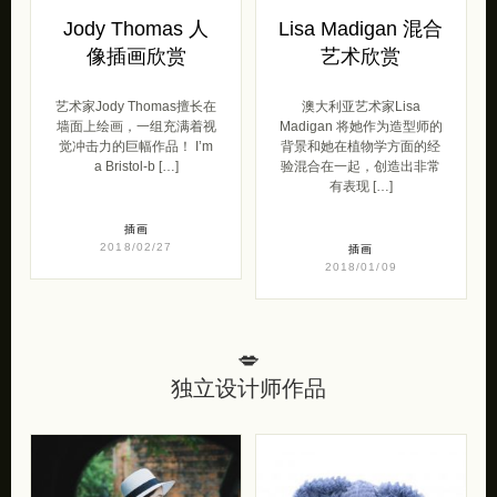
Jody Thomas 人
Lisa Madigan 混合
像插画欣赏
艺术欣赏
艺术家Jody Thomas擅长在
澳大利亚艺术家Lisa
墙面上绘画，一组充满着视
Madigan 将她作为造型师的
觉冲击力的巨幅作品！ I’m
背景和她在植物学方面的经
a Bristol-b […]
验混合在一起，创造出非常
有表现 […]
插画
2018/02/27
插画
2018/01/09
💋
独立设计师作品