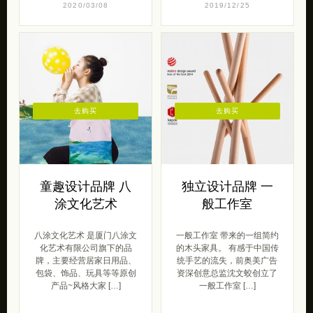
2020/03/08
2019/12/25
去购买
去购买
童趣设计品牌 八
独立设计品牌 一
涂文化艺术
般工作室
八涂文化艺术 是厦门八涂文
一般工作室 带来的一组简约
化艺术有限公司旗下的品
的木头家具。 有感于中国传
牌，主要经营居家日用品、
统手艺的流失，前奥美广告
包袋、饰品、玩具等等原创
资深创意总监沈文蛟创立了
产品~风格大家 […]
一般工作室 […]