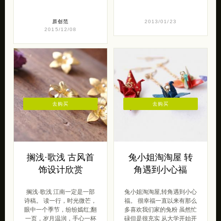
原创范
2013/01/23
2015/12/08
去购买
去购买
搁浅·歌浅 古风首
兔小姐淘淘屋 转
饰设计欣赏
角遇到小心福
搁浅·歌浅 江南一定是一部
兔小姐淘淘屋,转角遇到小心
诗稿。 读一行，时光微芒，
福。 很幸福一直以来有那么
眼中一个季节，纷纷嫣红;翻
多喜欢我们家的兔粉 虽然忙
一页，岁月温润，手心一杯
碌但是很充实 从大学开始开