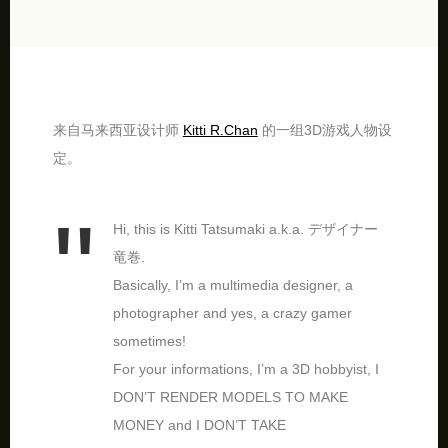
来自马来西亚设计师
Kitti R.Chan
的一组3D游戏人物设
定。
Hi, this is Kitti Tatsumaki a.k.a. デザイナー
竜巻.
Basically, I’m a multimedia designer, a
photographer and yes, a crazy gamer
sometimes!
For your informations, I’m a 3D hobbyist, I
DON’T RENDER MODELS TO MAKE
MONEY and I DON’T TAKE