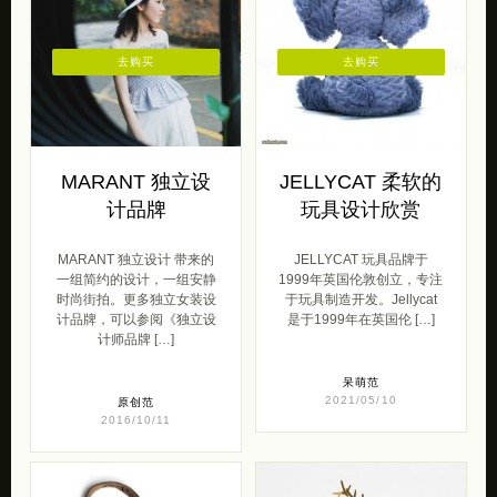
去购买
去购买
MARANT 独立设
JELLYCAT 柔软的
计品牌
玩具设计欣赏
MARANT 独立设计 带来的
JELLYCAT 玩具品牌于
一组简约的设计，一组安静
1999年英国伦敦创立，专注
时尚街拍。更多独立女装设
于玩具制造开发。Jellycat
计品牌，可以参阅《独立设
是于1999年在英国伦 […]
计师品牌 […]
呆萌范
2021/05/10
原创范
2016/10/11