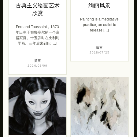
古典主义绘画艺术
绚丽风景
欣赏
Painting is a meditative
practice; an outlet to
Fernand Toussaint，1873
release […]
年出生于布鲁塞尔的一个富
裕家庭。十五岁时在比利时
学画。三年后来到巴 […]
插画
2018/07/25
插画
2020/03/09