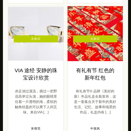
去购买
去购买
VIA 途经 安静的珠
有礼有节 红色的
宝设计欣赏
新年红包
赤足淌过溪流，摘过一把野
有礼有节® 品牌《美好的
花高举过头顶，她的眼睛里
新》年品礼盒全新发布，这
住着一片透明的海，柔软的
是一套集合关于新年的美好
触角轻盈的可以乘下人间五
生活、记忆、故事和场景的
味。来自VIA […]
作品，礼盒内有 […]
呆萌范
中国风