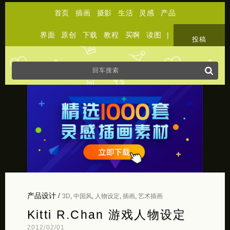
首页
插画
摄影
生活
灵感
产品
界面
原创
下载
教程
买啊
读图
|
关于
投稿
产品设计
/
3D
,
中国风
,
人物设定
,
插画
,
艺术插画
Kitti R.Chan 游戏人物设定
2012/02/01