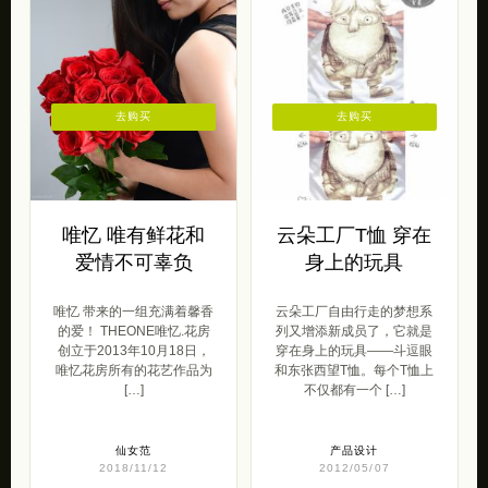
去购买
去购买
唯忆 唯有鲜花和
云朵工厂T恤 穿在
爱情不可辜负
身上的玩具
唯忆 带来的一组充满着馨香
云朵工厂自由行走的梦想系
的爱！ THEONE唯忆.花房
列又增添新成员了，它就是
创立于2013年10月18日，
穿在身上的玩具——斗逗眼
唯忆花房所有的花艺作品为
和东张西望T恤。每个T恤上
[…]
不仅都有一个 […]
仙女范
产品设计
2018/11/12
2012/05/07