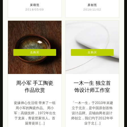
呆萌范
原创范
2018/05/09
2016/11/02
去购买
去购买
周小军 手工陶瓷
一木一生 独立首
作品欣赏
饰设计师工作室
瓷缘禅心生活馆 带来了一组
「一木一生」于2010年末建
周小军的陶瓷作品。 周小
立于北京，是中国原创首饰
军：高级技师，1972年出生
设计品牌。店铺由两名设计
于龙泉，青瓷世家传人。首
师创立，我们均于2012年毕
届青瓷班 […]
业于北 […]