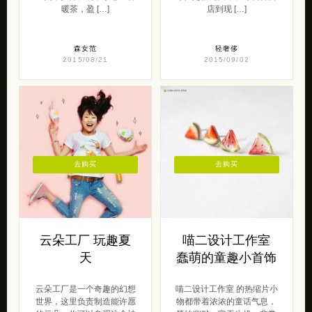
暖茶，盈 […]
店到现 […]
森女范
轻奢侈
2015/08/21
2015/09/02
去购买
去购买
云朵工厂 玩趣夏
喵二设计工作室
天
蠢萌的童趣小首饰
云朵工厂是一个奇趣的幻想
喵二设计工作室 的热缩片小
世界，这里负责制造能许愿
物都带着浓浓的童话气息，