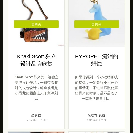
去购买
去购买
Khaki Scott 独立
PYROPET 流泪的
设计品牌欣赏
蜡烛
Khaki Scott 带来的一组独立
如果你得到一个小动物形状
男包设计作品，一组带着趣
的蜡烛，一定是很令人开心
味的皮包设计，鳄鱼或者是
的事情吧，不过当它融化露
小恐龙的图案让人印象深刻
出骨架的时候，是不是吃了
[…]
一惊呢？来自T […]
型男范
呆萌范
灵感
2020/06/06
2016/01/19