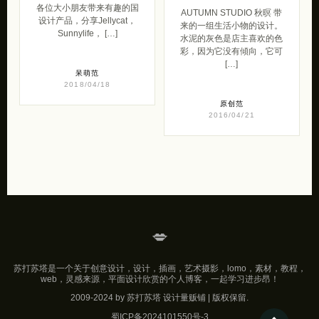
各位大小朋友带来有趣的国
AUTUMN STUDIO 秋暝 带
设计产品，分享Jellycat，
来的一组生活小物的设计。
Sunnylife， […]
水泥的灰色是店主喜欢的色
彩，因为它没有傾向，它可
[…]
呆萌范
2018/04/18
原创范
2016/04/21
💋
苏打苏塔是一个关于创意设计，设计，插画，艺术摄影，lomo，素材，教程，
web，灵感来源，平面设计欣赏的个人博客，一起学习进步昂！
2009-2024 by 苏打苏塔 设计量贩铺 | 版权保留.
蜀ICP备2024101550号-3