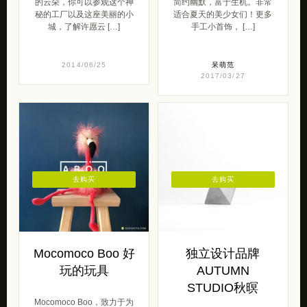
的云朵，你可以参观这个神
简约幽默，富于生机。非常
秘的工厂以及这座美丽的小
适合夏天的美少女们！更多
城，了解许愿云 […]
手工小首饰， […]
2014/06/25
呆萌范
2017/03/27
去购买
去购买
Mocomoco Boo 好
独立设计品牌
玩的玩具
AUTUMN
STUDIO秋暝
Mocomoco Boo，致力于为