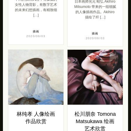
日本画师光元 昭弘 Akihiro
女性人物背影，有数字艺术
Mitsumoto 带来的一组细腻
的未来幻想插画，有精致细
的人像插画作品。Akihiro
[…]
描绘了纤 […]
插画
插画
2020/06/03
2020/06/03
林纯孝 人像绘画
松川朋奈 Tomona
作品欣赏
Matsukawa 绘画
艺术欣赏