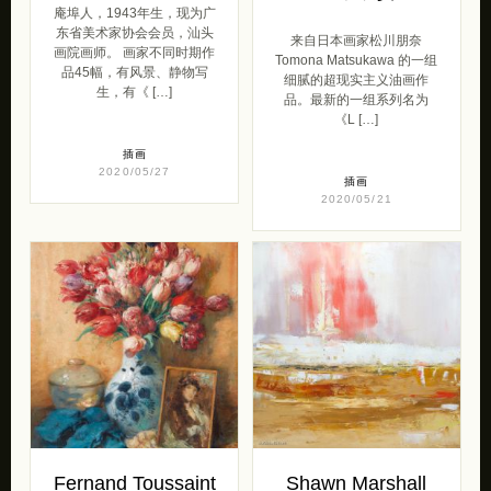
庵埠人，1943年生，现为广
东省美术家协会会员，汕头
来自日本画家松川朋奈
画院画师。 画家不同时期作
Tomona Matsukawa 的一组
品45幅，有风景、静物写
细腻的超现实主义油画作
生，有《 […]
品。最新的一组系列名为
《L […]
插画
2020/05/27
插画
2020/05/21
Fernand Toussaint
Shawn Marshall