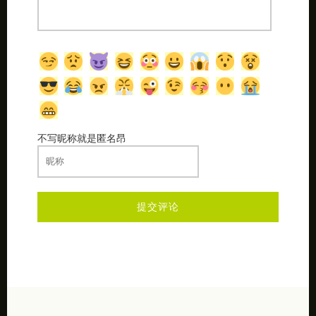
不写昵称就是匿名昂