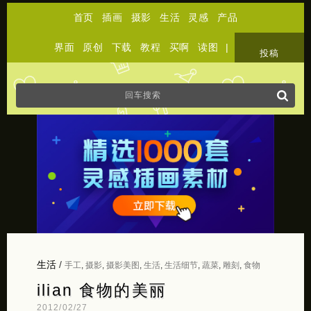
首页
插画
摄影
生活
灵感
产品
界面
原创
下载
教程
买啊
读图
|
关于
投稿
生活
/
手工
,
摄影
,
摄影美图
,
生活
,
生活细节
,
蔬菜
,
雕刻
,
食物
ilian 食物的美丽
2012/02/27