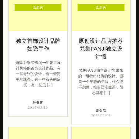
去购买
去购买
独立首饰设计品牌
原创设计品牌推荐
如隐手作
梵集FANJI独立设
计馆
如隐手作 带来的一组复古设
计风格的首饰设计作品。有
梵集FANJI独立设计馆 带来
一些夸张的设计，有一些简
的一组特出材质的设计。 那
单的线条，有一些石头的反
是一个宁静的午后，什么也
光，有一些贝 […]
不想做，给自己泡壶茶，胡
思乱想 […]
轻奢侈
2017/02/10
原创范
2016/11/02