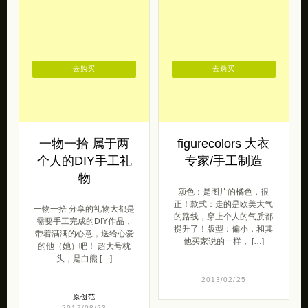
去购买
去购买
一物一拾 属于两
figurecolors 大衣
个人的DIY手工礼
专家/手工制造
物
颜色：是图片的橘色，很
正！款式：走的是欧美大气
一物一拾 分享的礼物大都是
的路线，穿上个人的气质都
需要手工完成的DIY作品，
提升了！版型：偏小，和其
带着满满的心意，送给心爱
他买家说的一样， […]
的他（她）吧！ 超大号枕
头，是白熊 […]
2013/02/25
原创范
2017/08/23