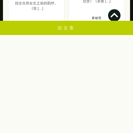
欣赏》《美食 […]
段女生和女生之前的羁绊。
《世 […]
原创范
2015/06/05
呆萌范
旧文章
2015/11/30
💋
苏打苏塔是一个关于创意设计，设计，插画，艺术摄影，lomo，素材，教程，
web，灵感来源，平面设计欣赏的个人博客，一起学习进步昂！
2009-2024 by 苏打苏塔 设计量贩铺 | 版权保留.
蜀ICP备2024101550号-3