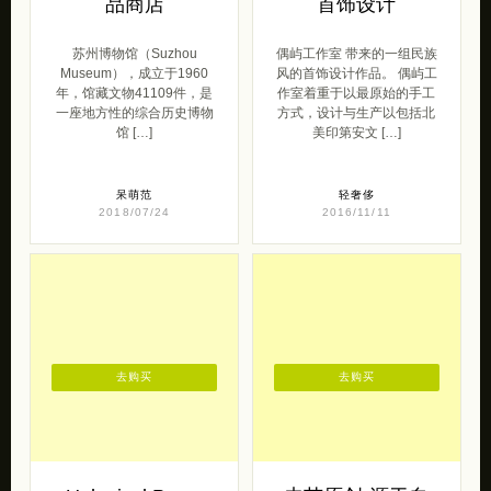
品商店
首饰设计
苏州博物馆（Suzhou
偶屿工作室 带来的一组民族
Museum），成立于1960
风的首饰设计作品。 偶屿工
年，馆藏文物41109件，是
作室着重于以最原始的手工
一座地方性的综合历史博物
方式，设计与生产以包括北
馆 […]
美印第安文 […]
呆萌范
轻奢侈
2018/07/24
2016/11/11
去购买
去购买