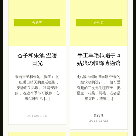
去购买
去购买
杏子和朱池 温暖
手工羊毛毡帽子 4
日光
姑娘の帽饰博物馆
来自杏子和朱池（淘宝） 的
4姑娘の帽饰博物馆 带来的
一组暖日晴天的生活摄影，
一组软萌的设计，一组可爱
安静而又温暖。 秋是安静
有趣的二次元毛毡帽子。把
的， 在这个季节可以静下心
星空，花朵，羽毛，或者是
来品味生活 […]
猫尾巴，统统 […]
2014/02/04
呆萌范
2016/11/22