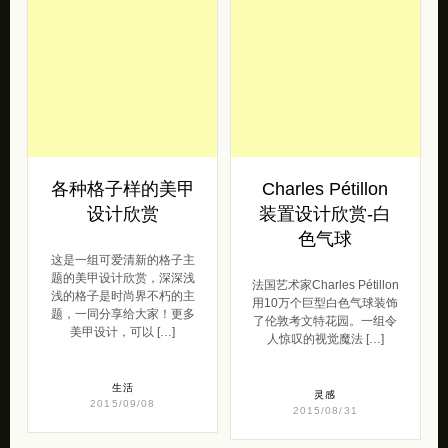
各种格子样的美甲
Charles Pétillon
设计欣赏
装置设计欣赏-白
色气球
这是一组可爱清新的格子主
题的美甲设计欣赏，深深浅
法国艺术家Charles Pétillon
浅的格子是时尚界不朽的主
用10万个巨型白色气球装饰
题，一同分享给大家！更多
了伦敦考文特花园。一组令
美甲设计，可以 […]
人惊叹的视觉魔法 […]
生活
灵感
2015/09/08
2015/08/31