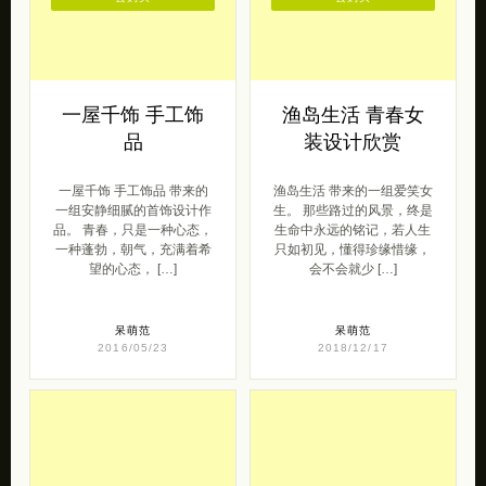
一屋千饰 手工饰
渔岛生活 青春女
品
装设计欣赏
一屋千饰 手工饰品 带来的
渔岛生活 带来的一组爱笑女
一组安静细腻的首饰设计作
生。 那些路过的风景，终是
品。 青春，只是一种心态，
生命中永远的铭记，若人生
一种蓬勃，朝气，充满着希
只如初见，懂得珍缘惜缘，
望的心态， […]
会不会就少 […]
呆萌范
呆萌范
2016/05/23
2018/12/17