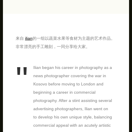
来自
ilian
的一组以蔬菜水果等食材为主题的艺术作品。
非常漂亮的手工雕刻，一同分享给大家。
Ilian began his career in photography as a
news photographer covering the war in
Kosovo before moving to London and
beginning a career in commercial
photography. After a stint assisting several
advertising photographers, Ilian went on
to develop his own unique style, balancing
commercial appeal with an acutely artistic