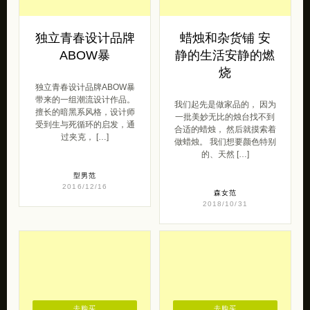
独立青春设计品牌
蜡烛和杂货铺 安
ABOW暴
静的生活安静的燃
烧
独立青春设计品牌ABOW暴
带来的一组潮流设计作品。
我们起先是做家品的， 因为
擅长的暗黑系风格，设计师
一批美妙无比的烛台找不到
受到生与死循环的启发，通
合适的蜡烛， 然后就摸索着
过夹克， […]
做蜡烛。 我们想要颜色特别
的、天然 […]
型男范
2016/12/16
森女范
2018/10/31
去购买
去购买