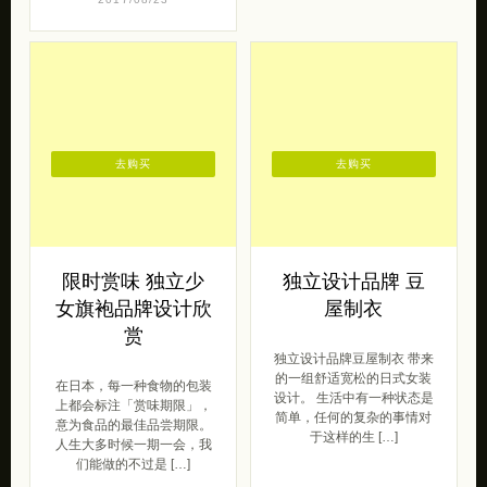
去购买
去购买
限时赏味 独立少
独立设计品牌 豆
女旗袍品牌设计欣
屋制衣
赏
独立设计品牌豆屋制衣 带来
的一组舒适宽松的日式女装
在日本，每一种食物的包装
设计。 生活中有一种状态是
上都会标注「赏味期限」，
简单，任何的复杂的事情对
意为食品的最佳品尝期限。
于这样的生 […]
人生大多时候一期一会，我
们能做的不过是 […]