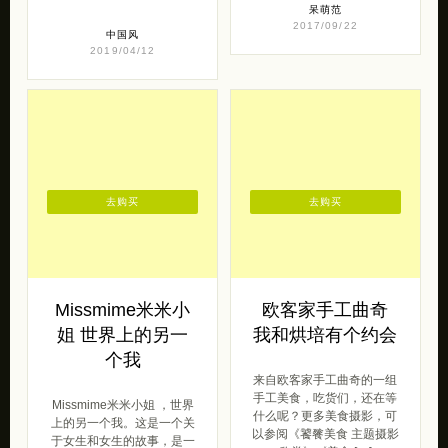
呆萌范
2017/09/22
中国风
2019/04/12
去购买
去购买
Missmime米米小
欧客家手工曲奇
姐 世界上的另一
我和烘培有个约会
个我
来自欧客家手工曲奇的一组
手工美食，吃货们，还在等
Missmime米米小姐 ，世界
什么呢？更多美食摄影，可
上的另一个我。这是一个关
以参阅《饕餮美食 主题摄影
于女生和女生的故事，是一