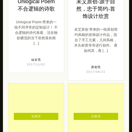
Unlogical Poem
未艾原创-源于自
不合逻辑的诗歌
然，忠于简约-首
饰设计欣赏
Unlogical Poem 带来的一
组不同寻常的定制设计！ 不
未艾原创 带来的一组原创简
合逻辑的诗代表着，活在物
约风格的首饰设计作品，混
欲横流的当下依然喜欢精
合了手工元素，几何风格，
[…]
木头材质等等进行创作。 夜
如何其，夜 […]
仙女范
2017/11/02
原创范
2017/08/21
去购买
去购买