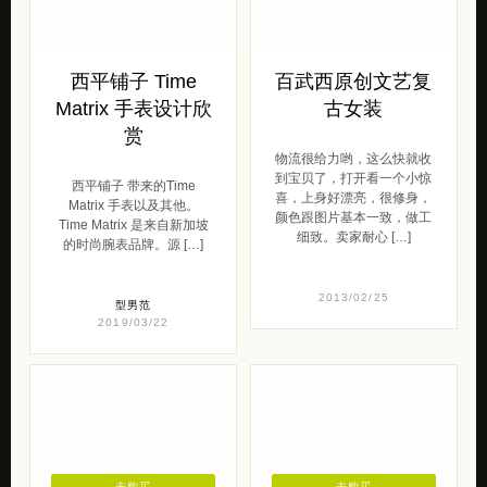
西平铺子 Time
百武西原创文艺复
Matrix 手表设计欣
古女装
赏
物流很给力哟，这么快就收
到宝贝了，打开看一个小惊
西平铺子 带来的Time
喜，上身好漂亮，很修身，
Matrix 手表以及其他。
颜色跟图片基本一致，做工
Time Matrix 是来自新加坡
细致。卖家耐心 […]
的时尚腕表品牌。源 […]
2013/02/25
型男范
2019/03/22
去购买
去购买