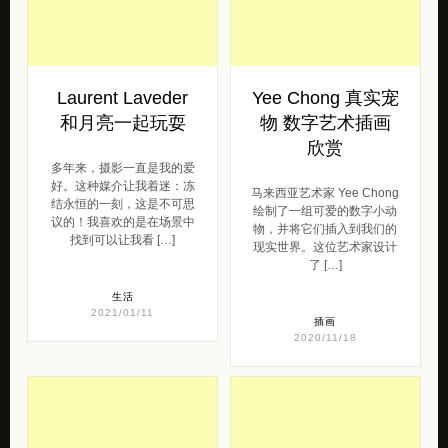
Laurent Laveder
Yee Chong 真实宠
和月亮一起玩耍
物 数字艺术插画
欣赏
多年来，摄影一直是我的爱
好。这种媒介让我着迷：冻
马来西亚艺术家 Yee Chong
结永恒的一刻，这是不可思
绘制了一组可爱的数字小动
议的！我喜欢的是在场景中
物，并将它们插入到我们的
找到可以让我看 […]
现实世界。这位艺术家设计
了 […]
生活
2021/01/11
插画
2020/11/18