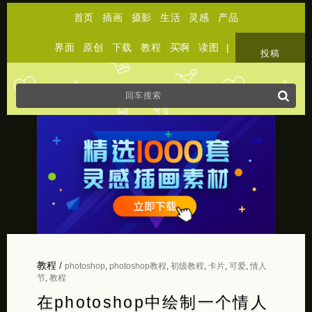
首页
插画
摄影
生活
灵感
产品
界面
原创
下载
教程
买啊
读图
|
关于
投稿
教程
/
photoshop
,
photoshop教程
,
初级教程
,
卡片
,
可爱
,
情人
节
,
教程
在photoshop中绘制一个情人