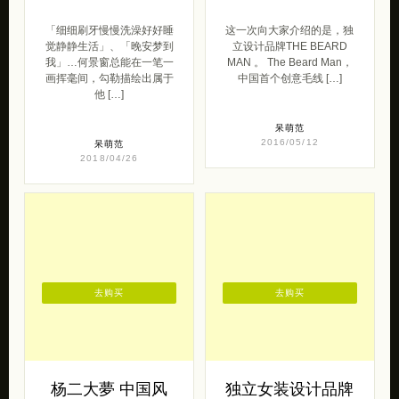
「细细刷牙慢慢洗澡好好睡
这一次向大家介绍的是，独
觉静静生活」、「晚安梦到
立设计品牌THE BEARD
我」…何景窗总能在一笔一
MAN 。 The Beard Man，
画挥毫间，勾勒描绘出属于
中国首个创意毛线 […]
他 […]
呆萌范
2016/05/12
呆萌范
2018/04/26
去购买
去购买
杨二大夢 中国风
独立女装设计品牌