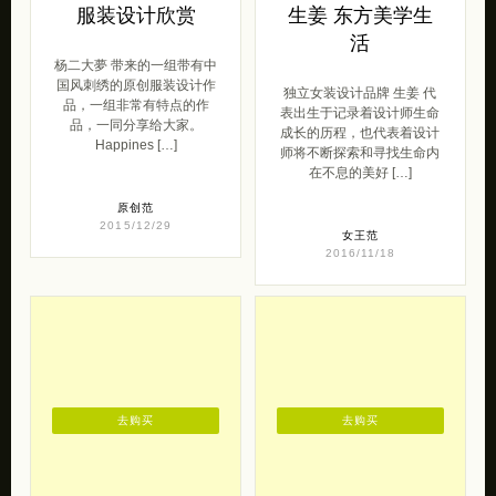
服装设计欣赏
生姜 东方美学生
活
杨二大夢 带来的一组带有中
国风刺绣的原创服装设计作
独立女装设计品牌 生姜 代
品，一组非常有特点的作
表出生于记录着设计师生命
品，一同分享给大家。
成长的历程，也代表着设计
Happines […]
师将不断探索和寻找生命内
在不息的美好 […]
原创范
2015/12/29
女王范
2016/11/18
去购买
去购买