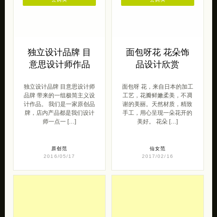
独立设计品牌 目
面包呀花 花朵饰
意思设计师作品
品设计欣赏
独立设计品牌 目意思设计师
面包呀 花，来自日本的加工
品牌 带来的一组极简主义设
工艺，花瓣鲜嫩柔美，不凋
计作品。 我们是一家原创品
谢的美丽。天然材质，精致
牌，店内产品都是我们设计
手工，用心呈现一朵花开的
师一点一 […]
美好。 花朵 […]
原创范
仙女范
2016/05/17
2017/02/16