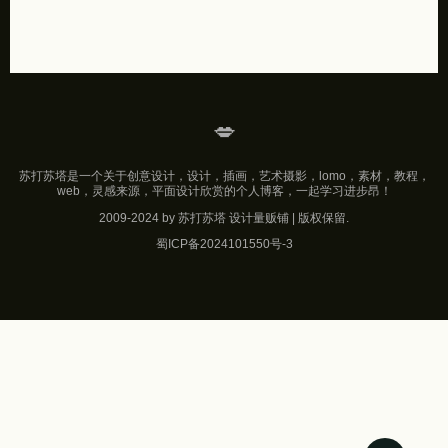
💋
苏打苏塔是一个关于创意设计，设计，插画，艺术摄影，lomo，素材，教程，
web，灵感来源，平面设计欣赏的个人博客，一起学习进步昂！
2009-2024 by 苏打苏塔 设计量贩铺 | 版权保留.
蜀ICP备2024101550号-3