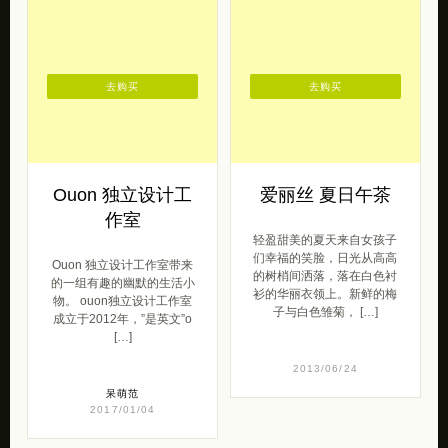
去购买
去购买
Ouon 独立设计工
爱丽丝 夏日午茶
作室
轻盈甜美的夏天来自女孩子
们幸福的笑脸，日光从高高
Ouon 独立设计工作室带来
的树梢间洒落，落在白色衬
的一组有趣的幽默的生活小
衫的华丽衣领上。新鲜的梅
物。 ouon独立设计工作室
子与白色雏菊， […]
成立于2012年，”是英文”o
[…]
2013/06/24
呆萌范
2017/01/04