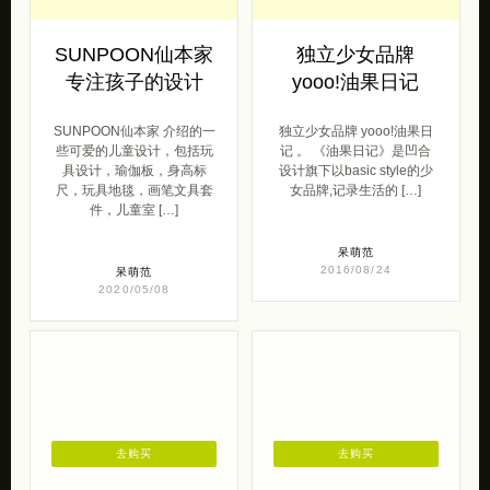
SUNPOON仙本家
独立少女品牌
专注孩子的设计
yooo!油果日记
SUNPOON仙本家 介绍的一
独立少女品牌 yooo!油果日
些可爱的儿童设计，包括玩
记 。 《油果日记》是凹合
具设计，瑜伽板，身高标
设计旗下以basic style的少
尺，玩具地毯，画笔文具套
女品牌,记录生活的 […]
件，儿童室 […]
呆萌范
2016/08/24
呆萌范
2020/05/08
去购买
去购买