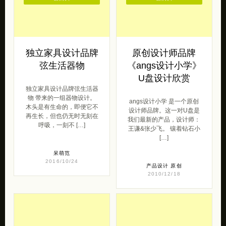
U盘设计欣赏
独立家具设计品牌弦生活器
物 带来的一组器物设计。
angs设计小学 是一个原创
木头是有生命的，即便它不
设计师品牌。这一对U盘是
再生长，但也仍无时无刻在
我们最新的产品，设计师：
呼吸，一刻不 […]
王谦&张少飞。 镶着钻石小
[…]
呆萌范
2016/10/24
产品设计
原创
2010/12/18
去购买
去购买