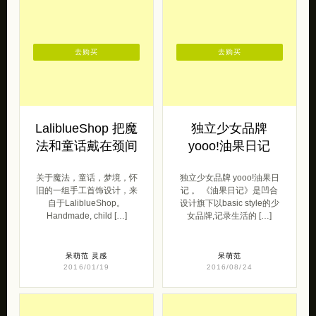
LaliblueShop 把魔
独立少女品牌
法和童话戴在颈间
yooo!油果日记
关于魔法，童话，梦境，怀
独立少女品牌 yooo!油果日
旧的一组手工首饰设计，来
记 。 《油果日记》是凹合
自于LaliblueShop。
设计旗下以basic style的少
Handmade, child […]
女品牌,记录生活的 […]
呆萌范
灵感
呆萌范
2016/01/19
2016/08/24
去购买
去购买