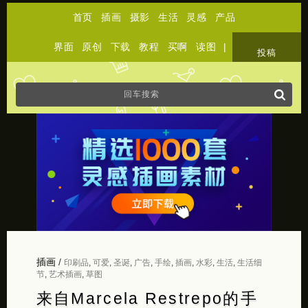
首页
插画
摄影
生活
灵感
产品
界面
原创
下载
教程
买啊
读图
|
关于
投稿
插画
/
印刷品
,
可爱
,
圣诞
,
广告
,
手绘
,
插画
,
水彩
,
生活
,
生活细
节
,
艺术插画
,
草图
来自Marcela Restrepo的手