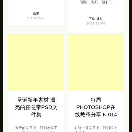
圣诞新年素材 漂
每周
亮的任意带PSD文
PHOTOSHOP在
件集
线教程分享 N.014
今天的文章中，我们收集了
在这一篇文章中，我们和大
一些关于“丝带”的PSD源文
家分享一些photoshop在线
件。色带是非常流行的设计
教程，这一次的主题是如何
元素，是平面设计或者是网
应用Photoshop绘制字体
页设计中， […]
[…]
下载
下载
教程
2012/12/06
2012/09/12