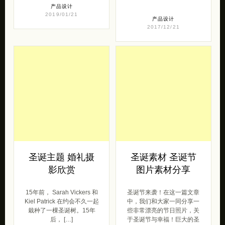
圣诞主题 婚礼摄
圣诞素材 圣诞节
影欣赏
图片素材分享
15年前， Sarah Vickers 和
圣诞节来袭！在这一篇文章
Kiel Patrick 在约会不久一起
中，我们和大家一同分享一
栽种了一棵圣诞树。15年
些非常漂亮的节日照片，关
后， […]
于圣诞节与幸福！巨大的圣
诞树，彩灯，银 […]
摄影
2015/12/15
下载
摄影
2012/12/06