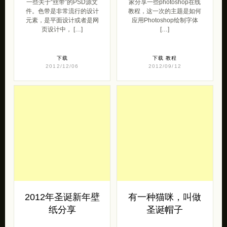
2012年圣诞新年壁
有一种猫咪，叫做
纸分享
圣诞帽子
分享一组圣诞新年的桌面壁
这是非常有趣的一种给 猫咪
纸，2012，圣诞老人，雪
庆祝 圣诞节的形式：在猫咪
人，红色，小雪橇，非常清
的照片上添加圣诞帽子。下
淡可爱的一组壁纸，一同分
面，就是一些非常有爱的作
享给大家。在 […]
品，来自 […]