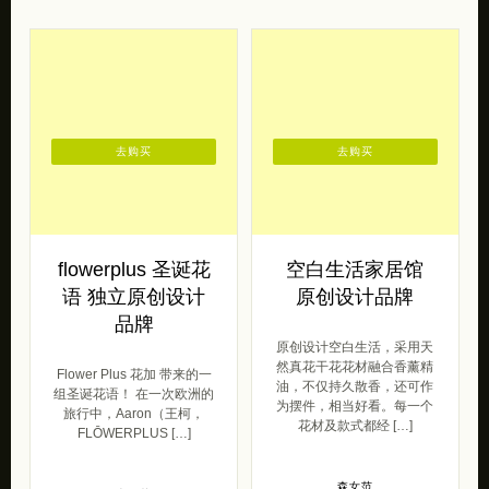
去购买
去购买
flowerplus 圣诞花
空白生活家居馆
语 独立原创设计
原创设计品牌
品牌
原创设计空白生活，采用天
然真花干花花材融合香薰精
Flower Plus 花加 带来的一
油，不仅持久散香，还可作
组圣诞花语！ 在一次欧洲的
为摆件，相当好看。每一个
旅行中，Aaron（王柯，
花材及款式都经 […]
FLŌWERPLUS […]
森女范
森女范
2019/12/16
2019/12/16