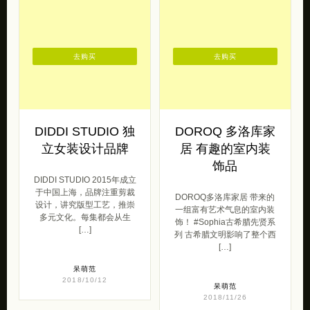
DIDDI STUDIO 独
DOROQ 多洛库家
立女装设计品牌
居 有趣的室内装
饰品
DIDDI STUDIO 2015年成立
于中国上海，品牌注重剪裁
DOROQ多洛库家居 带来的
设计，讲究版型工艺，推崇
一组富有艺术气息的室内装
多元文化。每集都会从生
饰！ #Sophia古希腊先贤系
[…]
列 古希腊文明影响了整个西
[…]
呆萌范
2018/10/12
呆萌范
2018/11/26
去购买
去购买