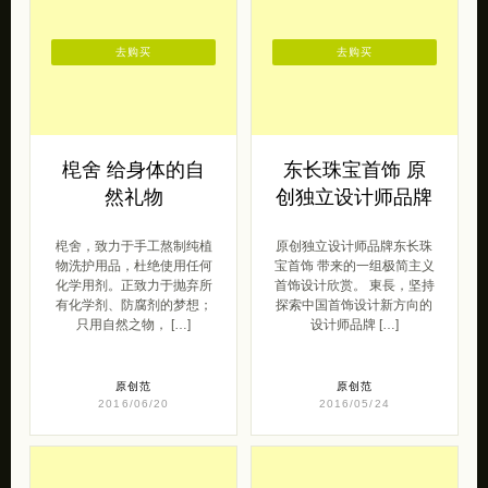
梍舍 给身体的自
东长珠宝首饰 原
然礼物
创独立设计师品牌
梍舍，致力于手工熬制纯植
原创独立设计师品牌东长珠
物洗护用品，杜绝使用任何
宝首饰 带来的一组极简主义
化学用剂。正致力于抛弃所
首饰设计欣赏。 東長，坚持
有化学剂、防腐剂的梦想；
探索中国首饰设计新方向的
只用自然之物， […]
设计师品牌 […]
原创范
原创范
2016/06/20
2016/05/24
去购买
去购买