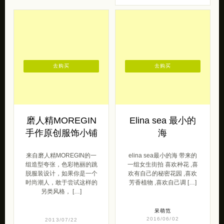
磨人精MOREGIN
Elina sea 最小的
手作原创服饰小铺
海
来自磨人精MOREGIN的一
elina sea最小的海 带来的
组造型夸张，色彩艳丽的跳
一组女生街拍 喜欢种花 ,喜
脱服装设计，如果你是一个
欢有自己的秘密花园 ,喜欢
时尚潮人，敢于尝试这样的
芳香植物 ,喜欢自己调 […]
另类风格， […]
呆萌范
2016/06/02
2013/07/22