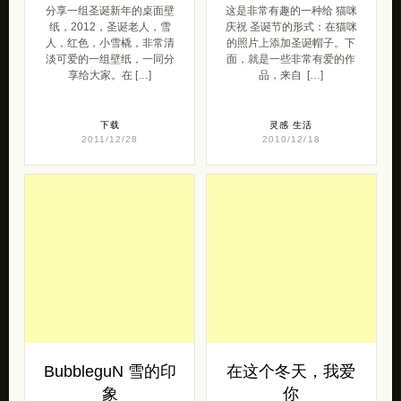
下载
灵感
生活
2011/12/28
2010/12/18
BubbleguN 雪的印
在这个冬天，我爱
象
你
来自 Kirill的一组 雪的摄影
在冬日里，突然有了一些疲
作品。情绪化的，冰冷
倦，就想坐下，深呼吸，在
的， 雪天。 我站在最初的
冬阳里慢慢睡去，不再醒
地方默默注视，你不停回头
来。 一组很漂亮的生活照
看，直 […]
片,照片中写满了 […]