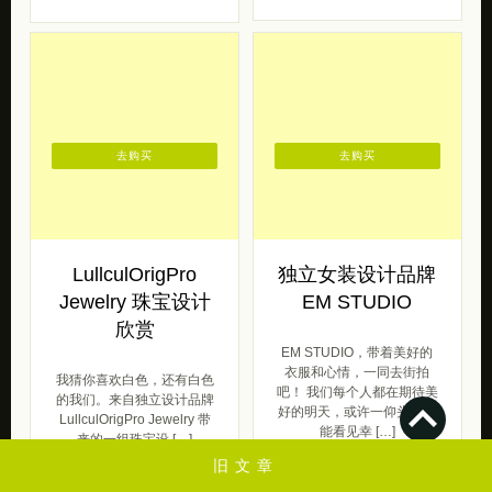
去购买
去购买
LullculOrigPro
独立女装设计品牌
Jewelry 珠宝设计
EM STUDIO
欣赏
EM STUDIO，带着美好的
衣服和心情，一同去街拍
我猜你喜欢白色，还有白色
吧！ 我们每个人都在期待美
的我们。来自独立设计品牌
好的明天，或许一仰头，就
LullculOrigPro Jewelry 带
能看见幸 […]
来的一组珠宝设 […]
仙女范
仙女范
2016/10/25
2019/06/25
旧文章