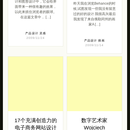
计和图形设计中，它会给界
昨天我在浏览Behance的时
面带来一种很有趣的效果，
候,试图发现一些我没有留意
以此来抓住浏览者的眼球。
过的好的设计.我很高兴最后
在这篇文章中， […]
我发现了来自俄勒冈州的画
家A […]
产品设计
灵感
2009/11/24
产品设计
插画
2009/11/14
17个充满创造力的
数字艺术家
电子商务网站设计
Wojciech