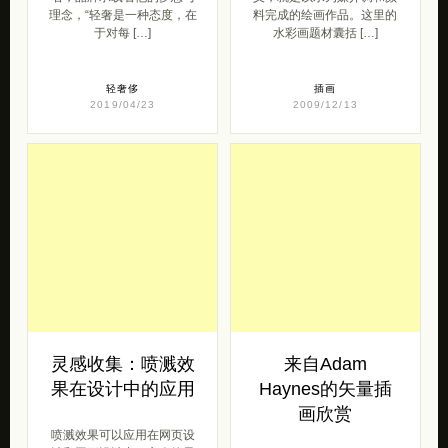
理念，“轻奢是一种态度，在
料完成的绘画作品。这里的
于对每 […]
水彩画题材囊括 […]
轻奢侈
插画
2019/04/23
2009/12/13
灵感收集：喷溅效
来自Adam
果在设计中的应用
Haynes的矢量插
画欣赏
喷溅效果可以应用在网页设