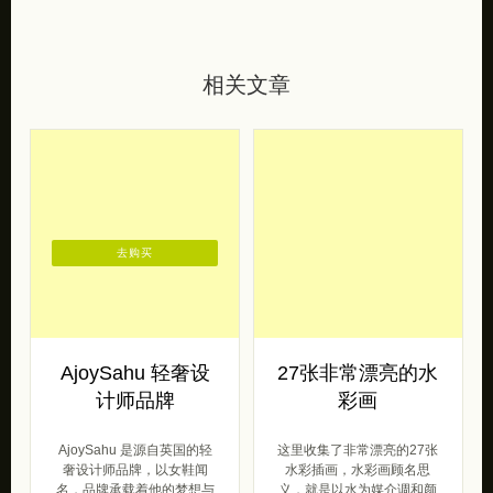
相关文章
去购买
AjoySahu 轻奢设
27张非常漂亮的水
计师品牌
彩画
AjoySahu 是源自英国的轻
这里收集了非常漂亮的27张
奢设计师品牌，以女鞋闻
水彩插画，水彩画顾名思
名，品牌承载着他的梦想与
义，就是以水为媒介调和颜