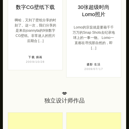
数字CG壁纸下载
30张超级时尚
Lomo照片
啊哈，又到了壁纸分享的时
刻了。这一次，我们分享的
Lomo的宗旨就是要藉千千
是来自joannyta的9张数字
万万的Snap Shots去纪录地
CG壁纸。非常迷人的照片
球上的一事一物。 Lomo一
后期合 […]
直都在寻找那自然的，即
[…]
下载
插画
2009/10/28
摄影
生活
2009/07/17
💋
独立设计师作品