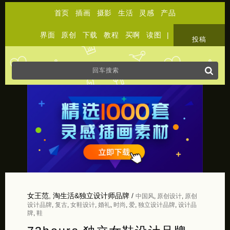
首页
插画
摄影
生活
灵感
产品
界面
原创
下载
教程
买啊
读图
|
关于
投稿
女王范
,
淘生活&独立设计师品牌
/
中国风
,
原创设计
,
原创
设计品牌
,
复古
,
女鞋设计
,
婚礼
,
时尚
,
爱
,
独立设计品牌
,
设计品
牌
,
鞋