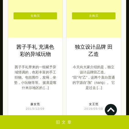
去购买
去购买
茜子手礼 充满色
独立设计品牌 田
彩的异域玩物
乙造
茜子手礼带来的一组赋予异
今天向大家介绍的是，独立
域情调的，色彩丰富的手工
设计品牌田乙造。
织物。包括围巾，发绳，坐
“田”与“乙”，这两个直白普通
垫，小玩物等等。 披肩是喀
的字源自“乪”（nang）。 它
什米尔地区的 […]
是过去 […]
森女范
女王范
2015/12/09
2016/05/09
旧文章