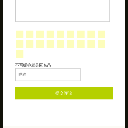
不写昵称就是匿名昂