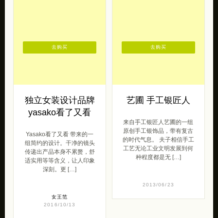
去购买
去购买
独立女装设计品牌
艺圃 手工银匠人
yasako看了又看
来自手工银匠人艺圃的一组
原创手工银饰品，带有复古
Yasako看了又看 带来的一
的时代气息。 夫子相信手工
组简约的设计。干净的镜头
工艺无论工业文明发展到何
传递出产品本身不累赘，舒
种程度都是无 […]
适实用等等含义，让人印象
深刻。更 […]
2013/06/23
女王范
2016/10/13