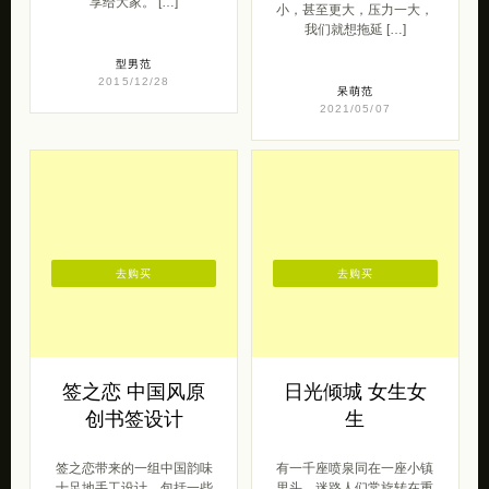
享给大家。 […]
小，甚至更大，压力一大，
我们就想拖延 […]
型男范
2015/12/28
呆萌范
2021/05/07
去购买
去购买
签之恋 中国风原
日光倾城 女生女
创书签设计
生
签之恋带来的一组中国韵味
有一千座喷泉同在一座小镇
十足地手工设计，包括一些
里头，迷路人们常旋转在重