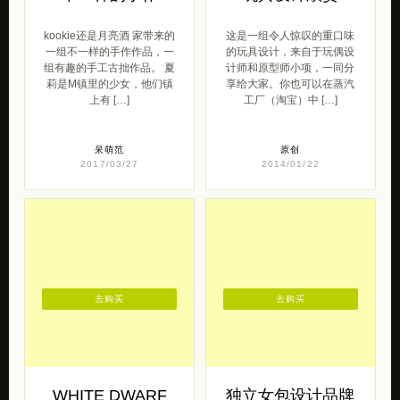
kookie还是月亮酒 家带来的
这是一组令人惊叹的重口味
一组不一样的手作作品，一
的玩具设计，来自于玩偶设
组有趣的手工古拙作品。 夏
计师和原型师小项，一同分
莉是M镇里的少女，他们镇
享给大家。你也可以在蒸汽
上有 […]
工厂（淘宝）中 […]
呆萌范
原创
2017/03/27
2014/01/22
去购买
去购买
WHITE DWARF
独立女包设计品牌