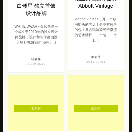
白矮星 独立首饰
Abbott Vintage
设计品牌
Abbott Vintage，开一个欧
洲街头的老店！分享有故事
WHITE DWARF 白矮星是一
的包！复古玩味凌驾于潮流
个成立于2010年的独立设计
的艺术情怀！一个包，一个
师品牌，设计和制作都由设
[…]
计师杜兆妍Yam To完 […]
原创范
轻奢侈
2018/09/04
2020/10/10
去购买
去购买