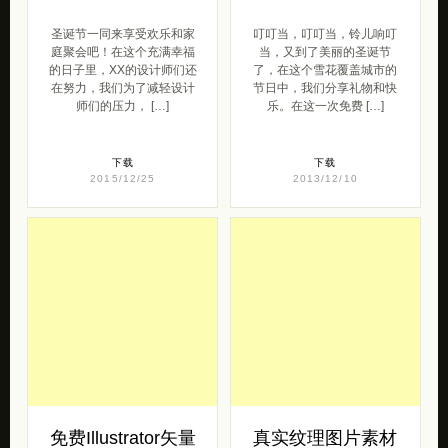
圣诞节一同来享受欢乐和家
叮叮当，叮叮当，铃儿响叮
庭聚会吧！在这个充满幸福
当，又到了美丽的圣诞节
的日子里，XX的设计师们还
了，在这个雪花覆盖城市的
在努力，我们为了减轻设计
节日中，我们分享礼物和快
师们的压力， […]
乐。在这一次免费 […]
下载
下载
2015/12/25
2013/12/10
免费Illustrator矢量
真实纹理图片素材