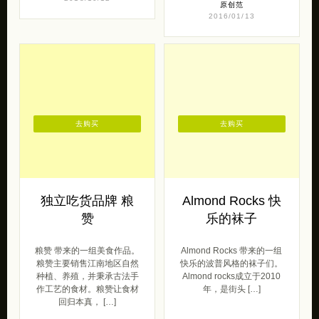
原创范
2016/01/13
去购买
去购买
独立吃货品牌 粮
Almond Rocks 快
赞
乐的袜子
粮赞 带来的一组美食作品。
Almond Rocks 带来的一组
粮赞主要销售江南地区自然
快乐的波普风格的袜子们。
种植、养殖，并秉承古法手
Almond rocks成立于2010
作工艺的食材。粮赞让食材
年，是街头 […]
回归本真， […]