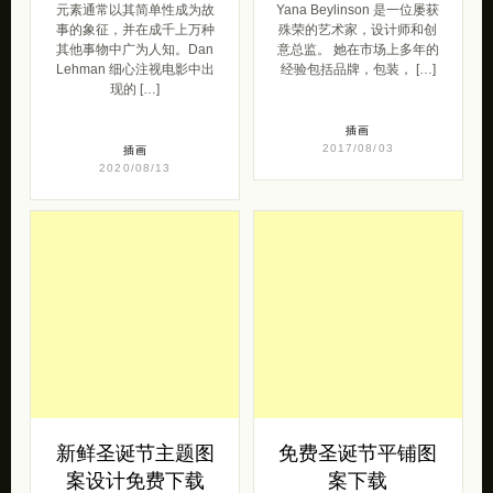
元素通常以其简单性成为故
Yana Beylinson 是一位屡获
事的象征，并在成千上万种
殊荣的艺术家，设计师和创
其他事物中广为人知。Dan
意总监。 她在市场上多年的
Lehman 细心注视电影中出
经验包括品牌，包装， […]
现的 […]
插画
2017/08/03
插画
2020/08/13
新鲜圣诞节主题图
免费圣诞节平铺图
案设计免费下载
案下载