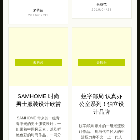
呆萌范
2016/04/28
呆萌范
2016/07/31
去购买
去购买
SAMHOME 时尚
蚊字邮局 认真办
男士服装设计欣赏
公室系列！独立设
计品牌
SAMHOME 带来的一组青
春阳光的男士服装设计，一
蚊字邮局 带来的一组潮流设
组带着中国风元素，以及鲜
计作品。 现当代年轻人的生
艳色彩的时尚作品，一同分
活压力并不比一上一代人