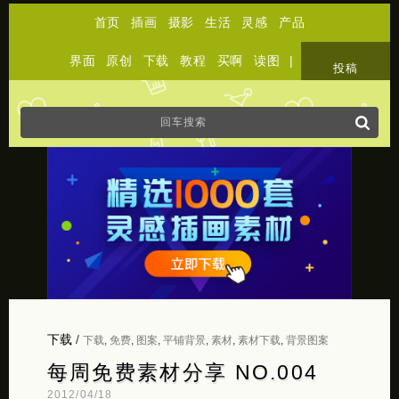
首页
插画
摄影
生活
灵感
产品
界面
原创
下载
教程
买啊
读图
|
关于
投稿
下载
/
下载
,
免费
,
图案
,
平铺背景
,
素材
,
素材下载
,
背景图案
每周免费素材分享 NO.004
2012/04/18