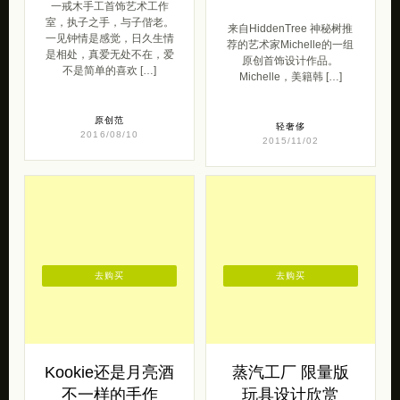
一戒木手工首饰艺术工作
室，执子之手，与子偕老。
来自HiddenTree 神秘树推
一见钟情是感觉，日久生情
荐的艺术家Michelle的一组
是相处，真爱无处不在，爱
原创首饰设计作品。
不是简单的喜欢 […]
Michelle，美籍韩 […]
原创范
轻奢侈
2016/08/10
2015/11/02
去购买
去购买
Kookie还是月亮酒
蒸汽工厂 限量版
不一样的手作
玩具设计欣赏