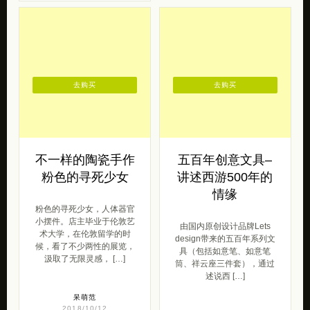
去购买
去购买
不一样的陶瓷手作
五百年创意文具–
粉色的寻死少女
讲述西游500年的
情缘
粉色的寻死少女，人体器官
小摆件。店主毕业于伦敦艺
由国内原创设计品牌Lets
术大学，在伦敦留学的时
design带来的五百年系列文
候，看了不少两性的展览，
具（包括如意笔、如意笔
汲取了无限灵感， […]
筒、祥云座三件套），通过
述说西 […]
呆萌范
2018/10/12