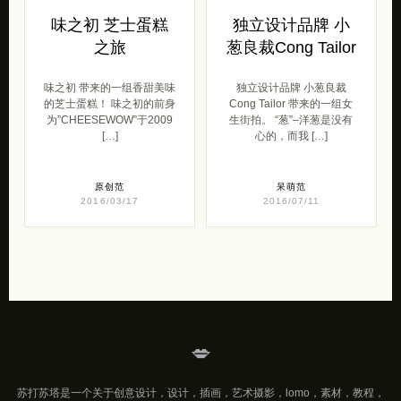
味之初 芝士蛋糕
独立设计品牌 小
之旅
葱良裁Cong Tailor
味之初 带来的一组香甜美味
独立设计品牌 小葱良裁
的芝士蛋糕！ 味之初的前身
Cong Tailor 带来的一组女
为”CHEESEWOW”于2009
生街拍。 “葱”–洋葱是没有
[…]
心的，而我 […]
原创范
呆萌范
2016/03/17
2016/07/11
💋
苏打苏塔是一个关于创意设计，设计，插画，艺术摄影，lomo，素材，教程，