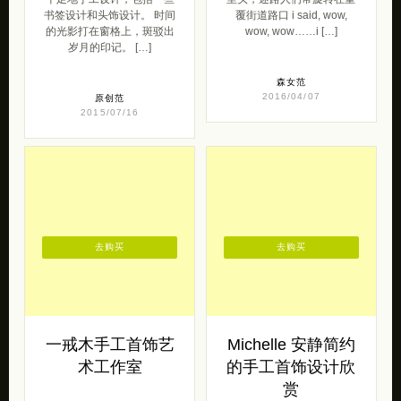
书签设计和头饰设计。 时间
覆街道路口 i said, wow,
的光影打在窗格上，斑驳出
wow, wow……i […]
岁月的印记。 […]
森女范
2016/04/07
原创范
2015/07/16
去购买
去购买
一戒木手工首饰艺
Michelle 安静简约
术工作室
的手工首饰设计欣
赏