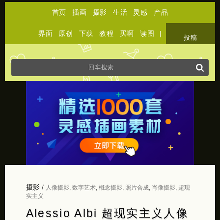
首页
插画
摄影
生活
灵感
产品
界面
原创
下载
教程
买啊
读图
|
关于
投稿
摄影
/
人像摄影
,
数字艺术
,
概念摄影
,
照片合成
,
肖像摄影
,
超现
实主义
Alessio Albi 超现实主义人像