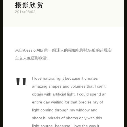
摄影欣赏
2014/08/08
来自Alessio Albi 的一组迷人的宛如电影镜头般的超现实
主义人像摄影欣赏。
I love natural light because it creates
amazing shapes and volumes that I can’t
obtain with artificial light. I could spend an
entire day waiting for that precise ray of
light coming through my window and
shoot hundreds of photos only with this
light source, because I love the way it