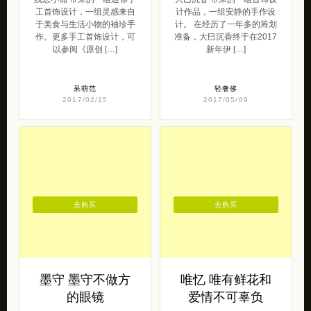
工首饰设计，一组灵感来自
计作品，一组安静的手作设
于美食与生活小物的袖珍手
计。 在经历了一年多的筹划
作。更多手工首饰设计，可
准备，大巳沉香终于在2017
以参阅《原创 […]
新年伊 […]
呆萌范
轻奢侈
2017/02/15
2017/05/09
去购买
去购买
墨守 墨守不做方
唯忆 唯有鲜花和
的眼镜
爱情不可辜负