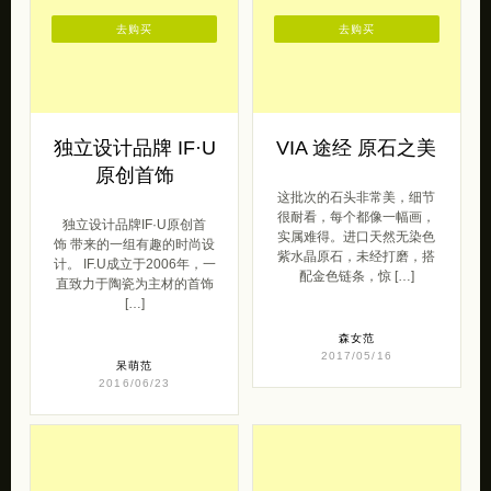
去购买
去购买
独立设计品牌 IF·U
VIA 途经 原石之美
原创首饰
这批次的石头非常美，细节
很耐看，每个都像一幅画，
独立设计品牌IF·U原创首
实属难得。进口天然无染色
饰 带来的一组有趣的时尚设
紫水晶原石，未经打磨，搭
计。 IF.U成立于2006年，一
配金色链条，惊 […]
直致力于陶瓷为主材的首饰
[…]
森女范
2017/05/16
呆萌范
2016/06/23