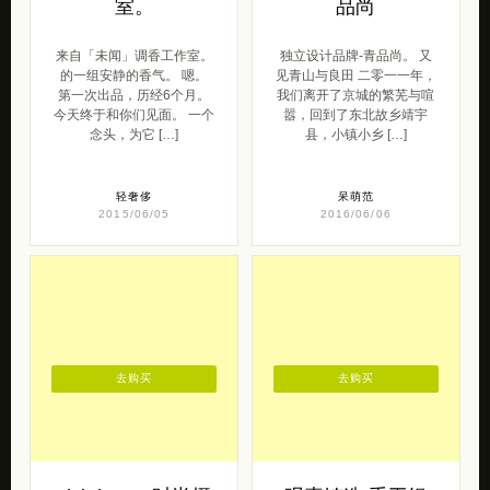
室。
品尚
来自「未闻」调香工作室。
独立设计品牌-青品尚。 又
的一组安静的香气。 嗯。
见青山与良田 二零一一年，
第一次出品，历经6个月。
我们离开了京城的繁芜与喧
今天终于和你们见面。 一个
嚣，回到了东北故乡靖宇
念头，为它 […]
县，小镇小乡 […]
轻奢侈
呆萌范
2015/06/05
2016/06/06
去购买
去购买