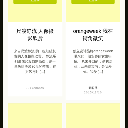
去购买
去购买
尺渡静流 人像摄
orangeweek 我在
影欣赏
街角微笑
来自尺渡静流 的一组细腻复
独立设计品牌orangeweek
古的人像摄影欣赏。 静流系
带来的一组安静的女生街
列隶属尺渡自制高端，是一
拍。 从未开口的，是我爱
群热情洋溢80后的梦想，在
你，从未结束的，是我爱
文艺与时 […]
你。我爱 […]
2014/06/25
呆萌范
2015/11/10