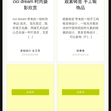
cici dream 时尚摄
观素铸造 手工银
影欣赏
饰品
cici dream 带来的一组时尚
观素铸造 带来的一组手工纯
单品-茧衣。 茧生形态，既
银首饰设计，一组充斥着浓
舒展又包裹。用做艺术品的
浓的中国传统纹样元素的细
心态在做一件打底衣，无意
腻的设计。更多首饰设计，
[…]
可以参阅《P […]
原创设计
女王范
轻奢侈
2020/03/08
2015/10/14
去购买
去购买