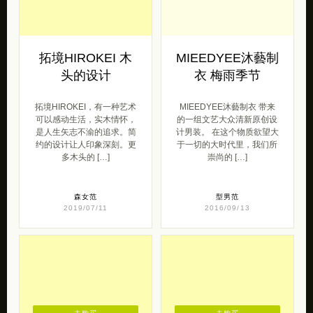
拓境HIROKEI 木
MIEEDYEE沐藝制
头的设计
衣 梅雨季节
拓境HIROKEI，有一种艺术
MIEEDYEE沐藝制衣 带来
可以感动生活，实木情怀，
的一组文艺大众清新原创设
是人生矢志不渝的追求。简
计男装。 在这个物质欲望大
约的设计让人印象深刻。更
于一切的大时代里，我们所
多木头的 […]
崇尚的 […]
森女范
型男范
2019/07/11
2016/09/13