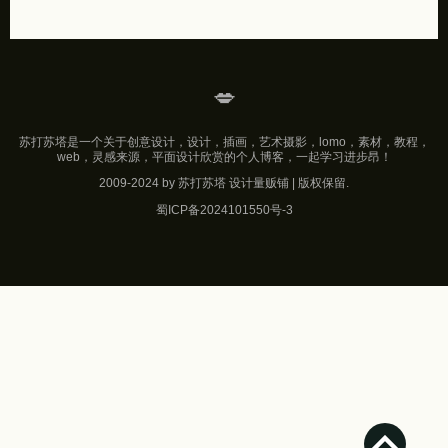
💋
苏打苏塔是一个关于创意设计，设计，插画，艺术摄影，lomo，素材，教程，
web，灵感来源，平面设计欣赏的个人博客，一起学习进步昂！
2009-2024 by 苏打苏塔 设计量贩铺 | 版权保留.
蜀ICP备2024101550号-3