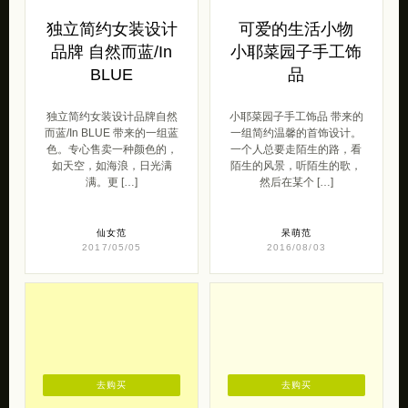
独立简约女装设计
可爱的生活小物
品牌 自然而蓝/In
小耶菜园子手工饰
BLUE
品
独立简约女装设计品牌自然
小耶菜园子手工饰品 带来的
而蓝/In BLUE 带来的一组蓝
一组简约温馨的首饰设计。
色。专心售卖一种颜色的，
一个人总要走陌生的路，看
如天空，如海浪，日光满
陌生的风景，听陌生的歌，
满。更 […]
然后在某个 […]
仙女范
呆萌范
2017/05/05
2016/08/03
去购买
去购买