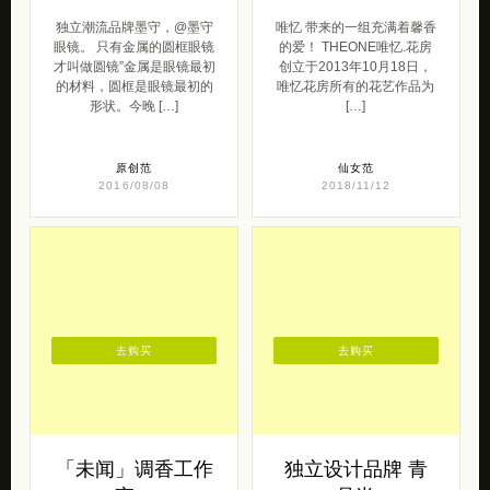
独立潮流品牌墨守，@墨守
唯忆 带来的一组充满着馨香
眼镜。 只有金属的圆框眼镜
的爱！ THEONE唯忆.花房
才叫做圆镜”金属是眼镜最初
创立于2013年10月18日，
的材料，圆框是眼镜最初的
唯忆花房所有的花艺作品为
形状。今晚 […]
[…]
原创范
仙女范
2016/08/08
2018/11/12
去购买
去购买
「未闻」调香工作
独立设计品牌 青