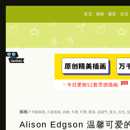
首页
插画
摄影
生活
插画
/
书籍插画
,
儿童插画
,
动物
,
卡通
,
可爱
,
唯美
,
圣诞节
,
复古
,
女生
,
Alison Edgson 温馨