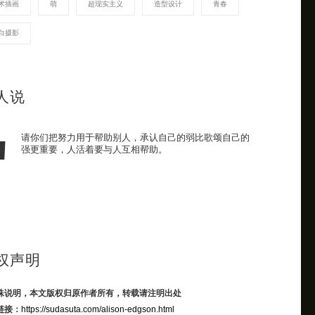
术插画
萌
超现实主义
造型设计
青春
白摄影
人说
请你们把努力用于帮助别人，承认自己的弱比歌颂自己的
强更重要，人活着要与人互相帮助。
权声明
殊说明，本文版权归原作者所有，转载请注明出处
链接：
https://sudasuta.com/alison-edgson.html