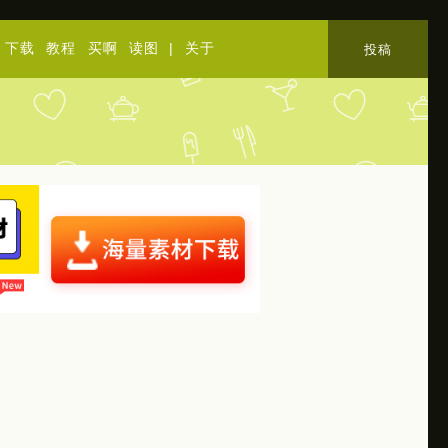
下载
教程
买啊
读图
|
关于
投稿