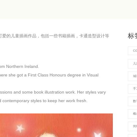
标
觉的温馨可爱的儿童插画作品，包括一些书籍插画，卡通造型设计等
C
儿
from Northern Ireland.
 where she got a First Class Honours degree in Visual
城
手
sions and some book illustration work. Her styles vary
nd contemporary styles to keep her work fresh.
数
概
简