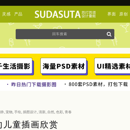
灵感
产品
界面
原创
安静
,
宠物
,
手绘
,
插图设计
,
清新
,
自然
,
色彩
,
青春
可爱的儿童插画欣赏