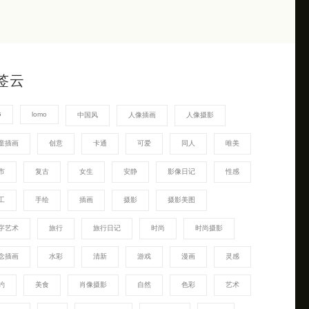
签云
G
lomo
中国风
人像插画
人像摄影
童插画
创意
卡通
可爱
同人
唯美
市
复古
女生
安静
影像日记
性感
工
手绘
插画
摄影
摄影美图
字艺术
旅行
旅行日记
时尚
时尚摄影
念插画
水彩
清新
游戏
漫画
灵感
约
美食
肖像摄影
自然
色彩
艺术