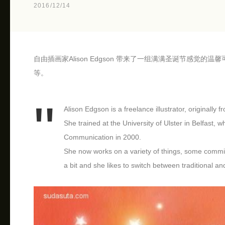
2016/12/14
自由插画家Alison Edgson 带来了一组满满圣诞节感
等。
Alison Edgson is a freelance illustrator, originally 
She trained at the University of Ulster in Belfast,
Communication in 2000.
She now works on a variety of things, some commis
a bit and she likes to switch between traditional a