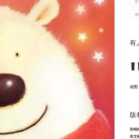
艺
黑
有
读图
版
非特
本文