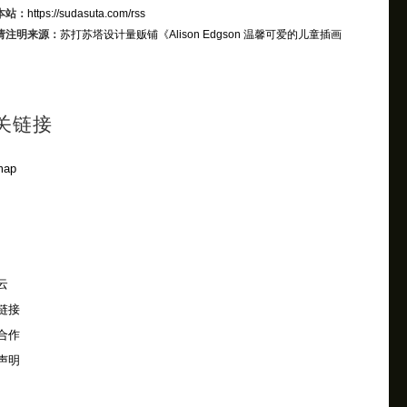
本站：
https://sudasuta.com/rss
请注明来源：
苏打苏塔设计量贩铺
《Alison Edgson 温馨可爱的儿童插画
》
关链接
map
云
链接
合作
声明