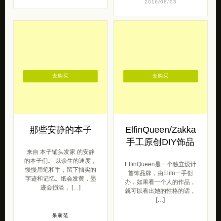
2016/08/03
去购买
去购买
那些安静的本子
ElfinQueen/Zakka
手工原创DIY饰品
来自 本子铺头发家 的安静
的本子们。 以余生的速度，
ElfinQueen是一个独立设计
慢慢用笔和手，留下拙实的
首饰品牌，由Elifn一手创
字迹和记忆。纸会发黄，墨
办，如果看一个人的作品，
迹会损淡， […]
就可以看出她的性格的话，
[…]
呆萌范