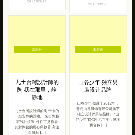
2016/03/14
2013/02/26
去购买
去购买
九土台灣設計師的
山谷少年 独立男
陶 我在那里，静
装设计品牌
静地
山谷少年 创建于2012年，
青岛山谷服饰有限公司旗下
九土台灣設計師的陶 带来的
独立设计师男装品牌。 “山
一组安静的器物。 來自陶藝
谷少年”提倡生活哲学，试图
家設計燒製, 件件可見作者
糅合传 […]
的對陶藝的用心與執著 高溫
白釉釉 […]