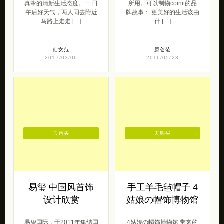
真挚的清新生活态度。 一日
所用。可以制物coinit的品
午后好天气，两人同去附近
牌故事： 更美好的生活该由
马路上走走 […]
什 […]
仙女范
原创范
2017/03/06
2016/05/23
去购买
去购买
易玺 中国风首饰
手工羊毛毡帽子 4
设计欣赏
姑娘の帽饰博物馆
易玺国际，于2011年集结国
4姑娘の帽饰博物馆 带来的