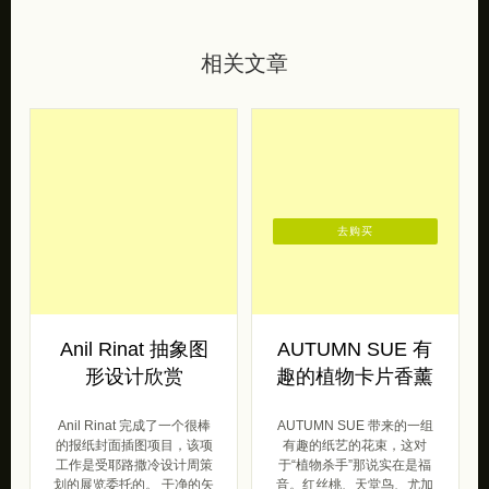
相关文章
去购买
Anil Rinat 抽象图
AUTUMN SUE 有
形设计欣赏
趣的植物卡片香薰
Anil Rinat 完成了一个很棒
AUTUMN SUE 带来的一组
的报纸封面插图项目，该项
有趣的纸艺的花束，这对
工作是受耶路撒冷设计周策
于“植物杀手”那说实在是福
划的展览委托的。 干净的矢
音。红丝桃、天堂鸟、尤加