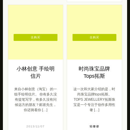
去购买
去购买
小林创意 手绘明
时尚珠宝品牌
信片
Tops拓斯
来自小林创意（淘宝） 的一
这一次和大家介绍的是，时
组手绘明信片。 你有多久没
尚珠宝品牌tops拓斯。
有提笔写字，有多久没有问
TOPS JEWELLERY拓斯珠
候远方的朋友？邮差先生，
宝是一个专注于创作多用性
你还骑着你 […]
奢 […]
2013/11/07
轻奢侈