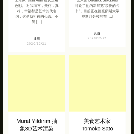
艺术家 Nikhi Aum 擅长运用
艺术家 Diedrick Brackens
色彩。 对我而言，美丽，真
讨论了他的新展览“亲爱的占
相，幸福都是艺术的代名
卜”，目前正在德克萨斯大学
词，这是我祈祷的心态。不
奥斯汀分校的布 […]
管 […]
灵感
2020/12/21
插画
2020/12/21
Murat Yıldırım 抽
美食艺术家
象3D艺术渲染
Tomoko Sato