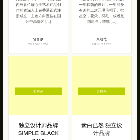
内外多位醉心于艺术产品创
一组软萌的设计，一组可爱
作的资深人士在香港正式注
有趣的二次元毛毡帽子。把
册成立，主攻方向定位在国
星空，花朵，羽毛，或者是
际中高端艺 […]
猫尾巴，统统 […]
轻奢侈
呆萌范
2015/03/26
2016/11/22
去购买
去购买
独立设计师品牌
素白已然 独立设
SIMPLE BLACK
计品牌