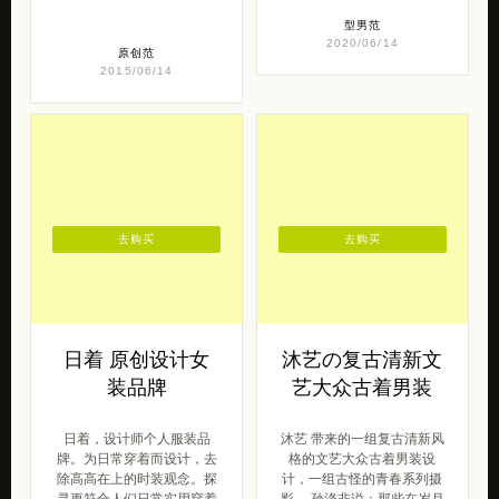
型男范
2020/06/14
原创范
2015/06/14
去购买
去购买
日着 原创设计女
沐艺の复古清新文
装品牌
艺大众古着男装
日着，设计师个人服装品
沐艺 带来的一组复古清新风
牌。为日常穿着而设计，去
格的文艺大众古着男装设
除高高在上的时装观念。探
计，一组古怪的青春系列摄
寻更符合人们日常实用穿着
影。 孙涤非说：那些在岁月