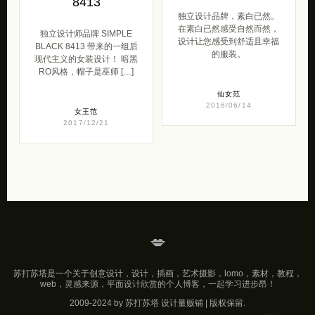
8413
独立设计品牌，素白已然。
在素白已然感受自然而然，
独立设计师品牌 SIMPLE
设计让您感受到舒适且幸福
BLACK 8413 带来的一组后
的服装。
现代主义的女装设计！ 暗黑
RO风格，帽子是巫师 […]
仙女范
2016/06/14
女王范
2017/12/21
💋
苏打苏塔是一个关于创意设计，设计，插画，艺术摄影，lomo，素材，教程，
web，灵感来源，平面设计欣赏的个人博客，一起学习进步昂！
2009-2024 by 苏打苏塔 设计量贩铺 | 版权保留.