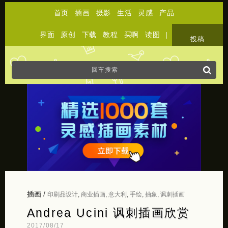
首页
插画
摄影
生活
灵感
产品
界面
原创
下载
教程
买啊
读图
|
关于
投稿
插画
/
印刷品设计
,
商业插画
,
意大利
,
手绘
,
抽象
,
讽刺插画
Andrea Ucini 讽刺插画欣赏
2017/08/17