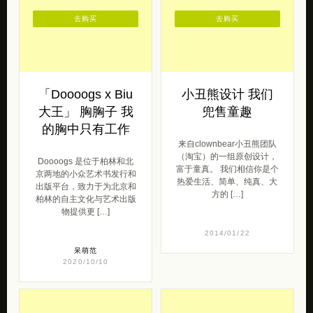
去购买
去购买
「Doooogs x Biu
小丑熊设计 我们
大王」 胸胸子 我
兜售童趣
的胸中只有工作
来自clownbear小丑熊团队
（淘宝）的一组原创设计，
Doooogs 是位于柏林和北
富于童真。 我们相信你是个
京两地的小众艺术书发行和
热爱生活、简单、纯真、大
出版平台，致力于为北京和
方的 […]
柏林的自主文化与艺术出版
物提供更 […]
2014/01/22
呆萌范
2020/10/10