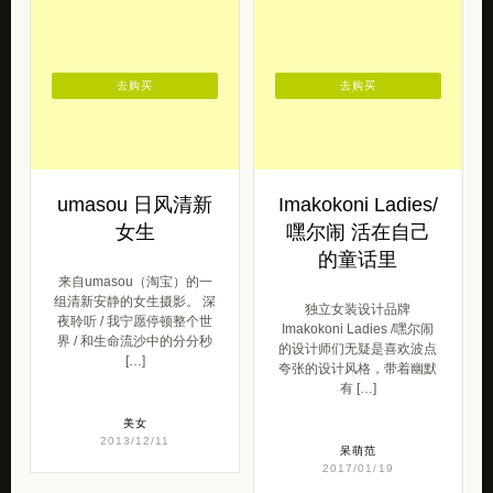
去购买
去购买
umasou 日风清新
Imakokoni Ladies/
女生
嘿尔闹 活在自己
的童话里
来自umasou（淘宝）的一
组清新安静的女生摄影。 深
独立女装设计品牌
夜聆听 / 我宁愿停顿整个世
Imakokoni Ladies /嘿尔闹
界 / 和生命流沙中的分分秒
的设计师们无疑是喜欢波点
[…]
夸张的设计风格，带着幽默
有 […]
美女
2013/12/11
呆萌范
2017/01/19