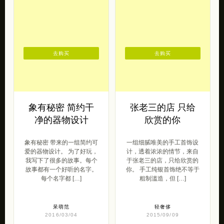
去购买
去购买
象有秘密 简约干
张老三的店 只给
净的器物设计
欣赏的你
象有秘密 带来的一组简约可
一组细腻唯美的手工首饰设
爱的器物设计。 为了好玩，
计，透着浓浓的情节，来自
我写下了很多的故事。每个
于张老三的店，只给欣赏的
故事都有一个好听的名字。
你。 手工纯银首饰绝不等于
每个名字都 […]
粗制滥造，但 […]
呆萌范
轻奢侈
2016/03/04
2015/09/09