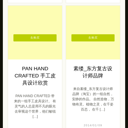
去购买
去购买
PAN HAND
素缕_东方复古设
CRAFTED 手工皮
计师品牌
具设计欣赏
来自素缕_东方复古设计师
品牌（淘宝）的一组自然，
PAN HAND CRAFTED 带
安静的作品。 自然造物，万
来的一组手工皮具设计。 有
物有灵。植物之灵，在千姿
灵气的人总是用不凡的眼光
百态， 在千 […]
去审视这个世界，他们敏锐
[…]
2014/01/09