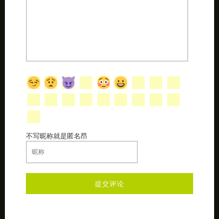
不写昵称就是匿名昂