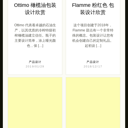
Ottimo 橄榄油包装
Flamme 粉红色 包
设计欣赏
装设计欣赏
Ottimo 代表着卓越的石油生
这个项目创建于2018年，
产，以其优质的冷榨特级初
Flamme 甜点有一个非常特
榨橄榄油建立信任。瓶子的
殊的概念。包装设计让您有
主要设计简单，涂上哑光颜
机会创建自己的定制礼品。
色，保 […]
起初设 […]
产品设计
产品设计
2019/01/29
2018/12/17