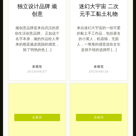
独立设计品牌 顽
迷幻大宇宙 二次
创意
元手工黏土礼物
顽创意品牌是来自武汉的原
来自迷幻大宇宙的一组可爱
创生活创意品牌。 正如这个
的黏土手工作品，包括著名
名字本身，顽的作品给人带
的小黄人，机器猫，无面
来的都是顽皮跳脱的感觉，
人，一堆堆的感觉送给女生
除了明艳的色 […]
是很不错的选择昂 […]
呆萌范
呆萌范
2016/06/27
2015/09/16
去购买
去购买