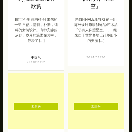
欣赏
空』
[前世今生 你的样子] 带来的
来自FINALE压轴戏 的一组
一组 自然，清新，朴素，纯
海外设计师原创饰品/艺术品
粹的女装设计。有种安静的
『仍有人仰望星空』，一组
从容，岁月的温柔在其中，
来自于世界各地设计师细小
静极了 […]
的美丽 […]
中国风
2014/03/20
2018/11/12
去购买
去购买