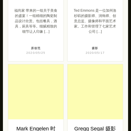
福尚家 带来的一组关于美食
Ted Emmons 是一位加州洛
的盛宴！一组精细的陶瓷制
杉矶的摄影师、润饰师、创
品设计欣赏。包括餐具，酒
意总监、摄像师和平面艺术
具，厨具等等。细腻精致的
家。工作和管理了七家艺术
细节让人印象 […]
公司 […]
原创范
摄影
2020/05/25
2020/05/17
Mark Engelen 时
Gregg Segal 摄影