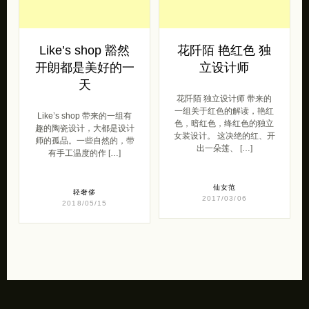
Like’s shop 豁然
花阡陌 艳红色 独
开朗都是美好的一
立设计师
天
花阡陌 独立设计师 带来的
一组关于红色的解读，艳红
Like’s shop 带来的一组有
色，暗红色，绛红色的独立
趣的陶瓷设计，大都是设计
女装设计。 这决绝的红、开
师的孤品。一些自然的，带
出一朵莲、 […]
有手工温度的作 […]
仙女范
轻奢侈
2017/03/06
2018/05/15