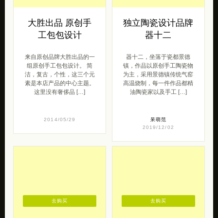
大胜出品 原创手
独立陶瓷设计品牌
工包包设计
器十二
来自原创品牌大胜出品的一
器十二，坐落于瓷都景德
组原创手工包包设计。 简
镇，作品以原创手工陶瓷物
洁，复古，个性，这三个元
为主，采用景德镇传统气窑
素是本店产品的中心主题。
高温烧制，每一件作品都精
这里没有奢侈品 […]
油陶瓷家以及手工 […]
2014/05/29
呆萌范
2019/12/02
去购买
去购买