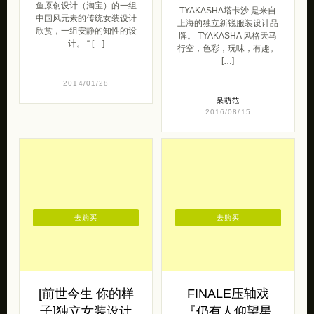
鱼原创设计（淘宝）的一组
TYAKASHA塔卡沙 是来自
中国风元素的传统女装设计
上海的独立新锐服装设计品
欣赏，一组安静的知性的设
牌。 TYAKASHA 风格天马
计。 “ […]
行空，色彩，玩味，有趣。
[…]
2014/01/28
呆萌范
2016/08/15
去购买
去购买
[前世今生 你的样
FINALE压轴戏
子]独立女装设计
『仍有人仰望星