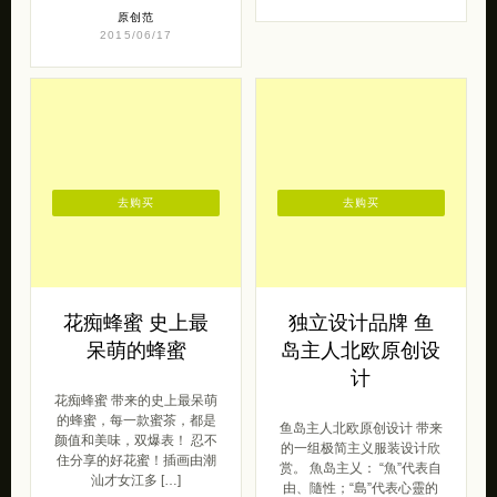
原创范
2015/06/17
去购买
去购买
花痴蜂蜜 史上最
独立设计品牌 鱼
呆萌的蜂蜜
岛主人北欧原创设
计
花痴蜂蜜 带来的史上最呆萌
的蜂蜜，每一款蜜茶，都是
鱼岛主人北欧原创设计 带来
颜值和美味，双爆表！ 忍不
的一组极简主义服装设计欣
住分享的好花蜜！插画由潮
赏。 魚岛主乂： “魚”代表自
汕才女江多 […]
由、隨性；“島”代表心靈的