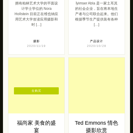
拥有柏林艺术大学的平面设
İyimser Abla 是一家土耳其
计学士学位的 Nora
的社会企业，旨在将本地生
Hollstein 目前正在维也纳应
产者与公司联合起来。他们
用艺术大学攻读应用摄影和
根据季节生产提供装有各种
时 […]
[…]
摄影
产品设计
2020/11/19
2020/10/28
去购买
福尚家 美食的盛
Ted Emmons 情色
宴
摄影欣赏