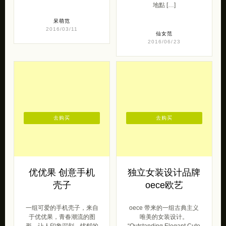
地點 […]
呆萌范
2016/03/11
仙女范
2016/06/23
去购买
去购买
优优果 创意手机
独立女装设计品牌
壳子
oece欧艺
一组可爱的手机壳子，来自
oece 带来的一组古典主义
于优优果，青春潮流的图
唯美的女装设计。
形，让人印象深刻，忧郁的
“Outstanding Elegant Cute