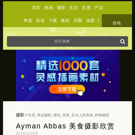
首页
插画
摄影
生活
灵感
产品
界面
原创
下载
教程
买啊
读图
|
关于
投稿
摄影
/
吃货
,
商业摄影
,
摆拍
,
美食
,
舌尖上的美食
,
静物摄影
Ayman Abbas 美食摄影欣赏
2016/02/25