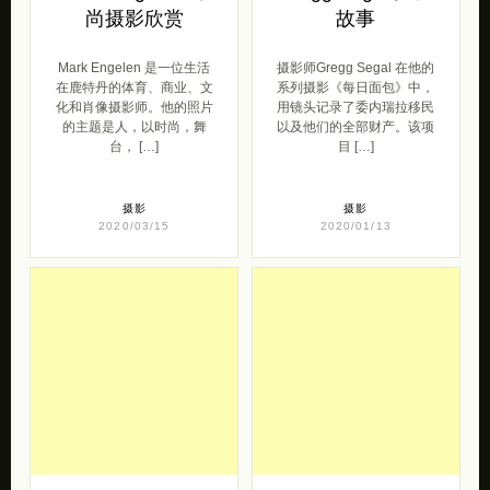
尚摄影欣赏
故事
Mark Engelen 是一位生活
摄影师Gregg Segal 在他的
在鹿特丹的体育、商业、文
系列摄影《每日面包》中，
化和肖像摄影师。他的照片
用镜头记录了委内瑞拉移民
的主题是人，以时尚，舞
以及他们的全部财产。该项
台， […]
目 […]
摄影
摄影
2020/03/15
2020/01/13