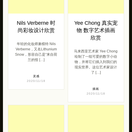
Nils Verberne 时
Yee Chong 真实宠
尚彩妆设计欣赏
物 数字艺术插画
欣赏
年轻的化妆​​师兼模特 Nils
Verberne，又名Lithunium
马来西亚艺术家 Yee Chong
Snow，形容自己是“来自荷
绘制了一组可爱的数字小动
兰的怪 […]
物，并将它们插入到我们的
现实世界。这位艺术家设计
了 […]
灵感
2020/11/18
插画
2020/11/18