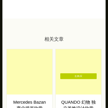
相关文章
去购买
Mercedes Bazan
QUANDO 幻物 独