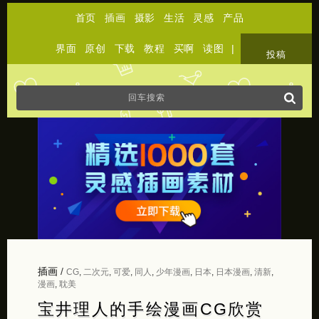
首页
插画
摄影
生活
灵感
产品
界面
原创
下载
教程
买啊
读图
|
关于
投稿
插画
/
CG
,
二次元
,
可爱
,
同人
,
少年漫画
,
日本
,
日本漫画
,
清新
,
漫画
,
耽美
宝井理人的手绘漫画CG欣赏