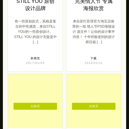
STILL YOU 原创
完美情人节 专属
设计品牌
海报欣赏
有一些原创款式，风格是复
来自苏打苏塔官方淘宝店推
古的中性感觉，来自STILL
荐的一组 情人节PSD海报设
YOU的一些原创设计。
计 源文件！让你的设计事半
STILL YOU 的设计无疑是中
功倍！ 十年经验老到的设计
[…]
师压箱 […]
呆萌范
下载
2017/01/03
2014/02/11
去购买
去购买