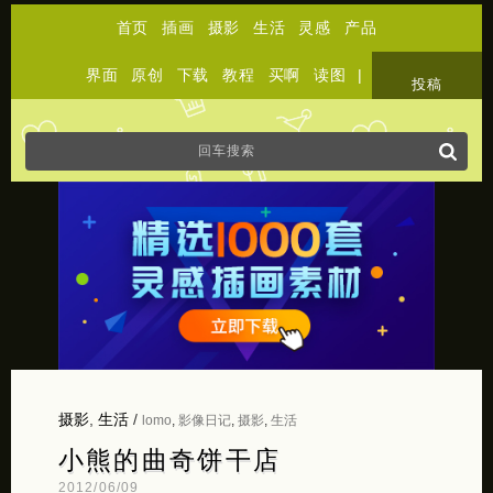
首页
插画
摄影
生活
灵感
产品
界面
原创
下载
教程
买啊
读图
|
关于
投稿
摄影
,
生活
/
lomo
,
影像日记
,
摄影
,
生活
小熊的曲奇饼干店
2012/06/09