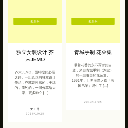
去购买
去购买
独立女装设计 芥
青城手制 花朵集
末JEMO
带着花香的永不凋谢的自
然，来自青城手制（淘宝）
芥末JEMO，面料控的必经
的一组唯美的花朵集。
之路。一组真丝的独立设计
1991年，世界浪漫之都「法
作品，亦或是性感的，干练
国巴黎」诞生了 […]
的，简约的，一同分享给大
家。更多独立 […]
2013/11/05
女王范
2016/10/28