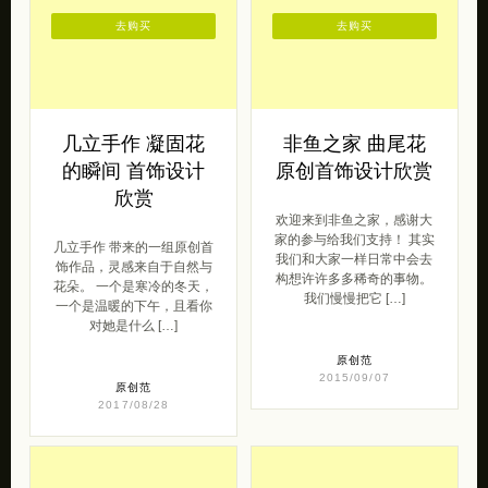
去购买
去购买
几立手作 凝固花
非鱼之家 曲尾花
的瞬间 首饰设计
原创首饰设计欣赏
欣赏
欢迎来到非鱼之家，感谢大
家的参与给我们支持！ 其实
几立手作 带来的一组原创首
我们和大家一样日常中会去
饰作品，灵感来自于自然与
构想许许多多稀奇的事物。
花朵。 一个是寒冷的冬天，
我们慢慢把它 […]
一个是温暖的下午，且看你
对她是什么 […]
原创范
2015/09/07
原创范
2017/08/28