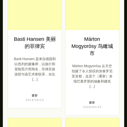
Basti Hansen 美丽
Márton
的菲律宾
Mogyorósy 鸟瞰城
市
Basti Hansen 是来自德国和
以色列的摄像师，以旅行和
Márton Mogyorósy 从天空
冒险照片而闻名，菲律宾旅
拍摄了令人惊叹的加泰罗尼
游部与该艺术家联系，在比
亚首都，这是个（重新）发
[…]
现巴塞罗那的抽象和建筑
[…]
摄影
2019/10/12
摄影
2019/04/23