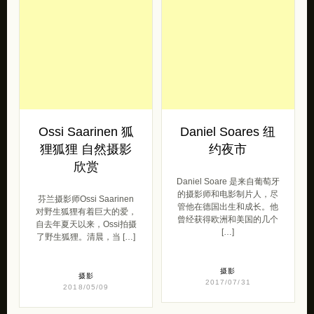
Ossi Saarinen 狐
Daniel Soares 纽
狸狐狸 自然摄影
约夜市
欣赏
Daniel Soare 是来自葡萄牙
的摄影师和电影制片人，尽
芬兰摄影师Ossi Saarinen
管他在德国出生和成长。他
对野生狐狸有着巨大的爱，
曾经获得欧洲和美国的几个
自去年夏天以来，Ossi拍摄
[…]
了野生狐狸。清晨，当 […]
摄影
摄影
2017/07/31
2018/05/09