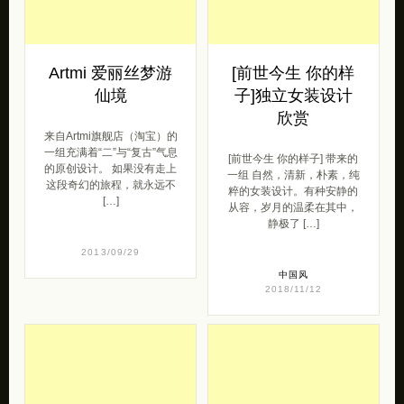
Artmi 爱丽丝梦游
[前世今生 你的样
仙境
子]独立女装设计
欣赏
来自Artmi旗舰店（淘宝）的
一组充满着“二”与“复古”气息
[前世今生 你的样子] 带来的
的原创设计。 如果没有走上
一组 自然，清新，朴素，纯
这段奇幻的旅程，就永远不
粹的女装设计。有种安静的
[…]
从容，岁月的温柔在其中，
静极了 […]
2013/09/29
中国风
2018/11/12