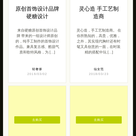
原创首饰设计品牌
灵心造 手工艺制
硬糖设计
造商
来自硬糖原创首饰设计品
灵心造，手工艺制造商。 在
牌 带来的一组设计师原创
你所熟知的，高贵，优雅，
的，纯手工制作的首饰设计
之外，其实现代胸针还有时
作品。兼具复古感、酷甜气
髦又具创意的一面，在时装
质和歌特风格，为 […]
精的搭配中玩 […]
轻奢侈
仙女范
2016/03/02
2018/03/23
去购买
去购买