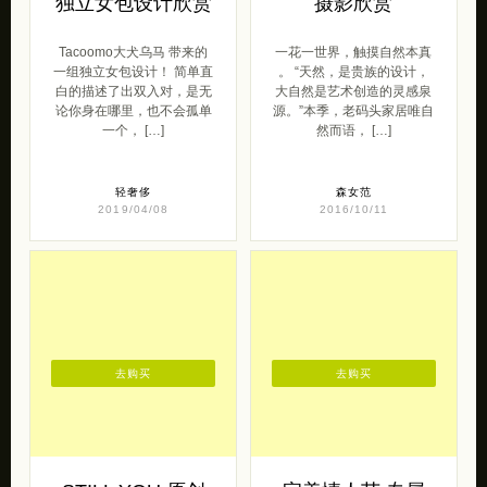
独立女包设计欣赏
摄影欣赏
Tacoomo大犬乌马 带来的
一花一世界，触摸自然本真
一组独立女包设计！ 简单直
。 “天然，是贵族的设计，
白的描述了出双入对，是无
大自然是艺术创造的灵感泉
论你身在哪里，也不会孤单
源。”本季，老码头家居唯自
一个， […]
然而语， […]
轻奢侈
森女范
2019/04/08
2016/10/11
去购买
去购买