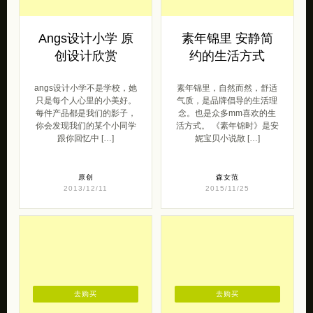
Angs设计小学 原
素年锦里 安静简
创设计欣赏
约的生活方式
angs设计小学不是学校，她
素年锦里，自然而然，舒适
只是每个人心里的小美好。
气质，是品牌倡导的生活理
每件产品都是我们的影子，
念。也是众多mm喜欢的生
你会发现我们的某个小同学
活方式。 《素年锦时》是安
跟你回忆中 […]
妮宝贝小说散 […]
原创
森女范
2013/12/11
2015/11/25
去购买
去购买