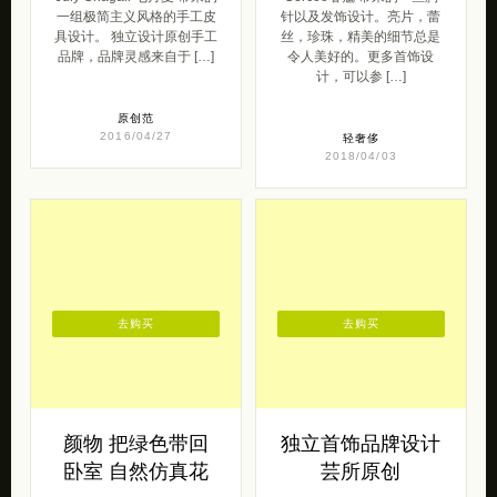
一组极简主义风格的手工皮
针以及发饰设计。亮片，蕾
具设计。 独立设计原创手工
丝，珍珠，精美的细节总是
品牌，品牌灵感来自于 […]
令人美好的。更多首饰设
计，可以参 […]
原创范
2016/04/27
轻奢侈
2018/04/03
去购买
去购买
颜物 把绿色带回
独立首饰品牌设计
卧室 自然仿真花
芸所原创