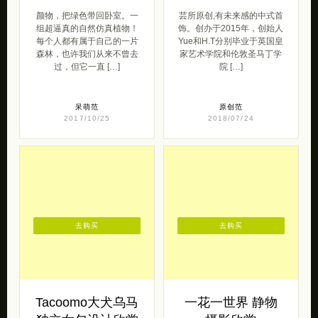
颜物，把绿色带回卧室。一
芸所原创,有未来感的中式首
组超逼真的自然仿真植物！
饰。创办于2015年，创始人
每个人都有属于自己的一片
Yue和H.T分别毕业于英国皇
森林，也许我们从来不曾去
家艺术学院和伦敦圣马丁学
过，但它一直 […]
院 […]
呆萌范
原创范
2017/10/25
2018/07/24
去购买
去购买
Tacoomo大犬乌马
一花一世界 静物