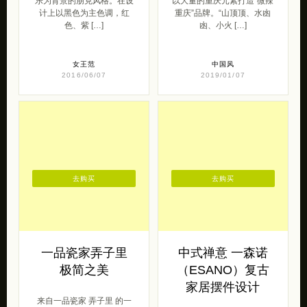
乐为背景的朋克风格。在设
以大量的重庆元素打造“微辣
计上以黑色为主色调，红
重庆”品牌。“山顶顶、水凼
色、紫 […]
凼、小火 […]
女王范
中国风
2016/06/07
2019/01/07
去购买
去购买
一品瓷家弄子里
中式禅意 一森诺
极简之美
（ESANO）复古
家居摆件设计
来自一品瓷家 弄子里 的一