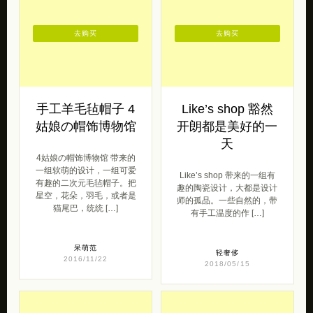
去购买
去购买
手工羊毛毡帽子 4
Like’s shop 豁然
姑娘の帽饰博物馆
开朗都是美好的一
天
4姑娘の帽饰博物馆 带来的
一组软萌的设计，一组可爱
Like’s shop 带来的一组有
有趣的二次元毛毡帽子。把
趣的陶瓷设计，大都是设计
星空，花朵，羽毛，或者是
师的孤品。一些自然的，带
猫尾巴，统统 […]
有手工温度的作 […]
呆萌范
轻奢侈
2016/11/22
2018/05/15