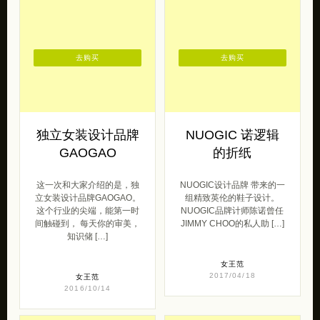
去购买
去购买
独立女装设计品牌
NUOGIC 诺逻辑
GAOGAO
的折纸
这一次和大家介绍的是，独
NUOGIC设计品牌 带来的一
立女装设计品牌GAOGAO。
组精致英伦的鞋子设计。
这个行业的尖端，能第一时
NUOGIC品牌计师陈诺曾任
间触碰到， 每天你的审美，
JIMMY CHOO的私人助 […]
知识储 […]
女王范
2017/04/18
女王范
2016/10/14