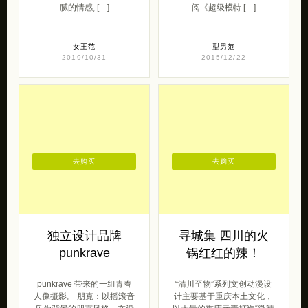
腻的情感, […]
阅《超级模特 […]
女王范
型男范
2019/10/31
2015/12/22
去购买
去购买
独立设计品牌
寻城集 四川的火
punkrave
锅红红的辣！
punkrave 带来的一组青春
“清川至物”系列文创动漫设
人像摄影。 朋克：以摇滚音
计主要基于重庆本土文化，