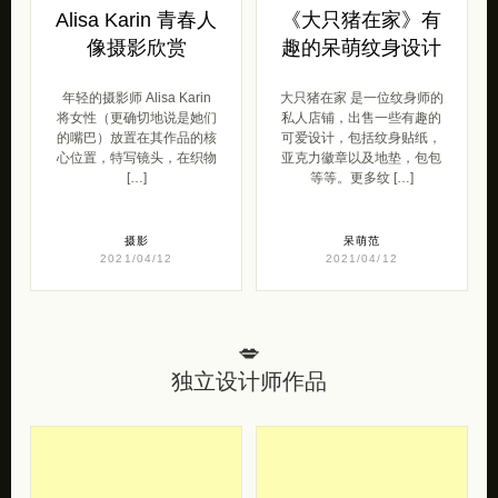
Alisa Karin 青春人
《大只猪在家》有
像摄影欣赏
趣的呆萌纹身设计
年轻的摄影师 Alisa Karin
大只猪在家 是一位纹身师的
将女性（更确切地说是她们
私人店铺，出售一些有趣的
的嘴巴）放置在其作品的核
可爱设计，包括纹身贴纸，
心位置，特写镜头，在织物
亚克力徽章以及地垫，包包
[…]
等等。更多纹 […]
摄影
呆萌范
2021/04/12
2021/04/12
💋
独立设计师作品