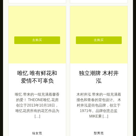
去购买
去购买
唯忆 唯有鲜花和
独立潮牌 木村井
爱情不可辜负
泓
唯忆 带来的一组充满着馨香
木村井泓 带来的一组充满着
的爱！ THEONE唯忆.花房
撞色和青春的背包设计。 木
创立于2013年10月18日，
村井泓是街包品牌，创立于
唯忆花房所有的花艺作品为
1971年。品牌创意总监
[…]
MIKE秉 […]
仙女范
型男范