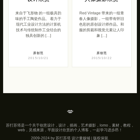
来自于飞形物 的一组极具韵
Red Vintage 带来的一组青
味的手工陶瓷作品。 着力于
春人像摄影，一组带有怀旧
现代工业设计方法的计算机
色彩的原创设计师作品。和
技术与传统制作工业结合的
服的剪裁和视觉元素让人印
独具创新的 […]
象 […]
原创范
原创范
2015/10/21
2015/10/22
💋
苏打苏塔是一个关于创意设计，设计，插画，艺术摄影，lomo，素材，教程，
web，灵感来源，平面设计欣赏的个人博客，一起学习进步昂！
2009-2024 by 苏打苏塔 设计量贩铺 | 版权保留.