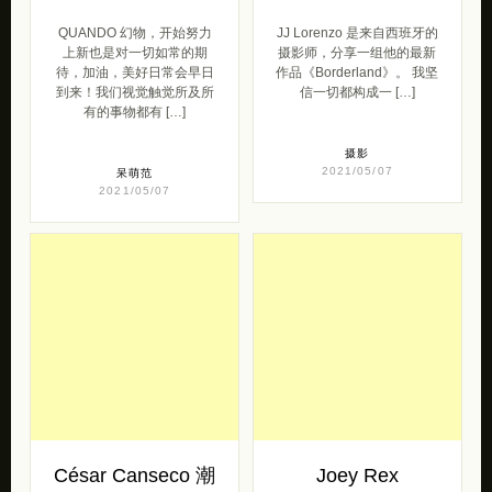
QUANDO 幻物，开始努力
JJ Lorenzo 是来自西班牙的
上新也是对一切如常的期
摄影师，分享一组他的最新
待，加油，美好日常会早日
作品《Borderland》。 我坚
到来！我们视觉触觉所及所
信一切都构成一 […]
有的事物都有 […]
摄影
2021/05/07
呆萌范
2021/05/07
César Canseco 潮
Joey Rex