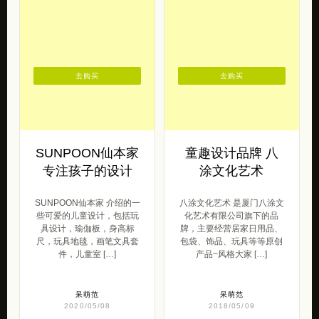
去购买
去购买
SUNPOON仙本家
童趣设计品牌 八
专注孩子的设计
涂文化艺术
SUNPOON仙本家 介绍的一
八涂文化艺术 是厦门八涂文
些可爱的儿童设计，包括玩
化艺术有限公司旗下的品
具设计，瑜伽板，身高标
牌，主要经营居家日用品、
尺，玩具地毯，画笔文具套
包袋、饰品、玩具等等原创
件，儿童室 […]
产品~风格大家 […]
呆萌范
呆萌范
2020/05/08
2018/05/09