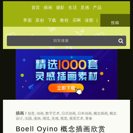
首页
插画
摄影
生活
灵感
产品
界面
原创
下载
教程
买啊
读图
|
关于
投稿
插画
/
创意
,
动画
,
数字艺术
,
日式动画
,
日本动画
,
概念插画
,
概念
设计
,
法国
,
漫画
,
潮流
,
灵感
,
视觉
,
视觉艺术
,
青春
Boell Oyino 概念插画欣赏