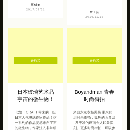
原创范
2017/08/21
女王范
2016/11/18
去购买
去购买
日本玻璃艺术品
Boyandman 青春
宇宙的微生物！
时尚街拍
七隐丨CRAFT 带来的一组
来自东京衣柜男装 带来的一
日本人气玻璃作家作品！这
组时尚街拍，狐狸的面具以
一系列的作品灵感来自宇宙
及干净的画面令人印象深
的微生物，作家注入非常细
刻。更多时尚街拍，可以参