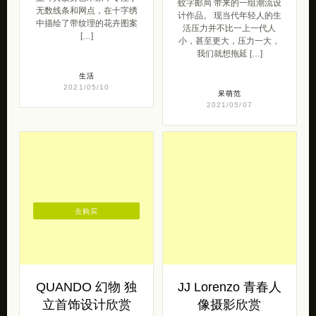
蚊字邮局 带来的一组潮流设
无数线条和网点，在十字绣
计作品。 现当代年轻人的生
中描绘了带纹理的花卉图案
活压力并不比一上一代人
[…]
小，甚至更大，压力一大，
我们就想拖延 […]
生活
2021/05/10
呆萌范
2021/05/07
去购买
QUANDO 幻物 独
JJ Lorenzo 青春人
立首饰设计欣赏
像摄影欣赏