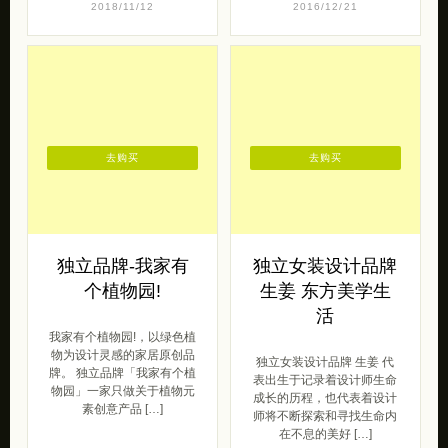
2018/11/12
2016/12/21
去购买
去购买
独立品牌-我家有
独立女装设计品牌
个植物园!
生姜 东方美学生
活
我家有个植物园!，以绿色植
物为设计灵感的家居原创品
独立女装设计品牌 生姜 代
牌。 独立品牌「我家有个植
表出生于记录着设计师生命
物园」一家只做关于植物元
成长的历程，也代表着设计
素创意产品 […]
师将不断探索和寻找生命内
在不息的美好 […]