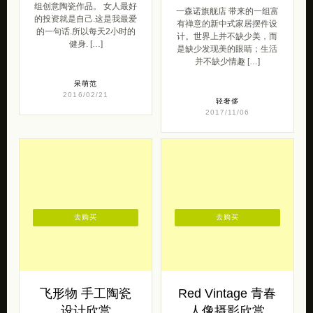
组创意陶瓷作品。 女人最好
一森诺旗舰店 带来的一组富
的投资就是自己.这是我最爱
有禅意的新中式家居摆件设
的一句话.所以每天2小时的
计。世界上并不缺少美，而
健身. […]
是缺少发现美的眼睛；生活
并不缺少情趣 […]
呆萌范
2016/02/21
轻奢侈
2017/11/06
去购买
去购买
飞形物 手工陶瓷
Red Vintage 青春
设计欣赏
人像摄影欣赏