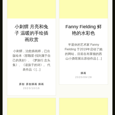
小刺猬 月亮和兔
Fanny Fielding 鲜
子 温暖的手绘插
艳的水彩色
画欣赏
半退休的艺术家 Fanny
Fielding 于2019年启动了她
小刺猬，治愈插画师，已出
的网站，目前在布莱顿的西
版绘本《那颗星-找到属于自
山小酒馆展出原创作品 […]
己的美好》、《梦旅行.念头
集》、《读孩子的诗》。 代
表作品《 […]
插画
2020/09/28
原创
原创插画
插画
2020/10/16