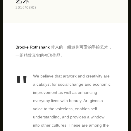
艺术
2016/03/03
Brooke Rothshank
带来的一组迷你可爱的手绘艺术，
一组精致真实的袖珍作品。
We believe that artwork and creativity are
a catalyst for social change and economic
improvement as well as enhancing
everyday lives with beauty. Art gives a
voice to the voiceless, enables self
understanding, and provides a window
into other cultures. These are among the