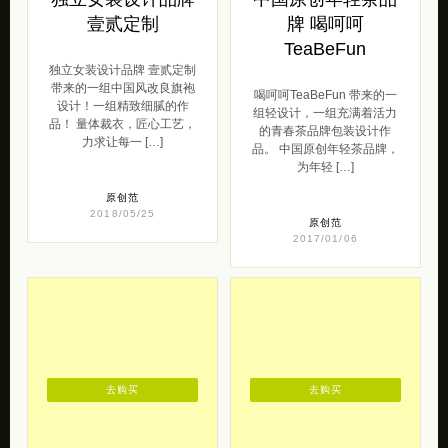
独立女装设计品牌
中国原创年轻茶品
壹贰定制
牌 喝呵呵
TeaBeFun
独立女装设计品牌 壹贰定制
带来的一组中国风改良旗袍
喝呵呵TeaBeFun 带来的一
设计！一组精致细腻的作
组轻设计，一组充满着活力
品！ 量体裁衣，匠心工艺，
的青春茶品牌包装设计作
力求让每一 […]
品。 中国原创年轻茶品牌，
为年轻 […]
原创范
2018/05/25
原创范
2017/01/06
去购买
去购买