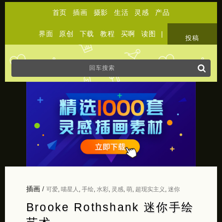
首页
插画
摄影
生活
灵感
产品
界面
原创
下载
教程
买啊
读图
|
关于
投稿
插画
/
可爱
,
喵星人
,
手绘
,
水彩
,
灵感
,
萌
,
超现实主义
,
迷你
Brooke Rothshank 迷你手绘