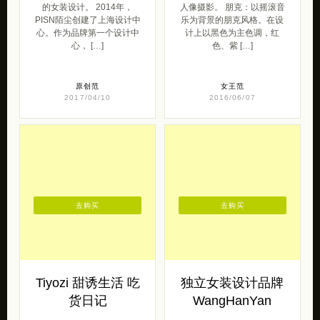
PISN 带来的一组简约舒适
punkrave 带来的一组青春
的女装设计。 2014年，
人像摄影。 朋克：以摇滚音
PISN陌尘创建了上海设计中
乐为背景的朋克风格。在设
心。作为品牌第一个设计中
计上以黑色为主色调，红
心， […]
色、紫 […]
原创范
女王范
2017/04/10
2016/06/07
去购买
去购买
Tiyozi 甜诱生活 吃
独立女装设计品牌