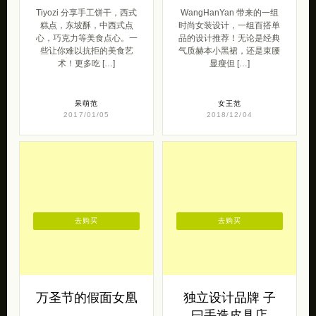
货日记
WangHanYan
Tiyozi 分享手工饼干，西式
WangHanYan 带来的一组
糕点，东坡酥，中西式点
时尚女装设计，一组百搭单
心，巧克力等美食点心。一
品的设计推荐！无论是经典
些让你难以抗拒的美食艺
气质赫本小黑裙，还是束腰
术！更多吃 […]
显瘦但 […]
呆萌范
女王范
2017/01/05
2018/12/04
去购买
去购买