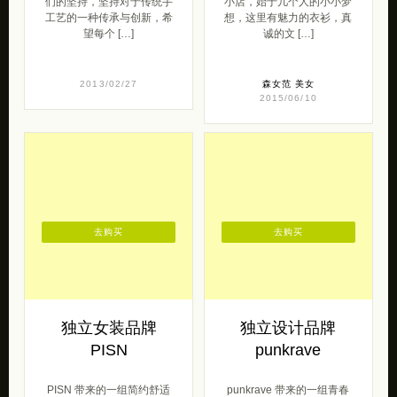
ThangGa 创意手工银饰.新
来自右手是猫 solo的一些女
中式风格原创设计单品。我
生。 这是一这是一间简单的
们的坚持，坚持对于传统手
小店，始于几个人的小小梦
工艺的一种传承与创新，希
想，这里有魅力的衣衫，真
望每个 […]
诚的文 […]
2013/02/27
森女范
美女
2015/06/10
去购买
去购买
独立女装品牌
独立设计品牌
PISN
punkrave