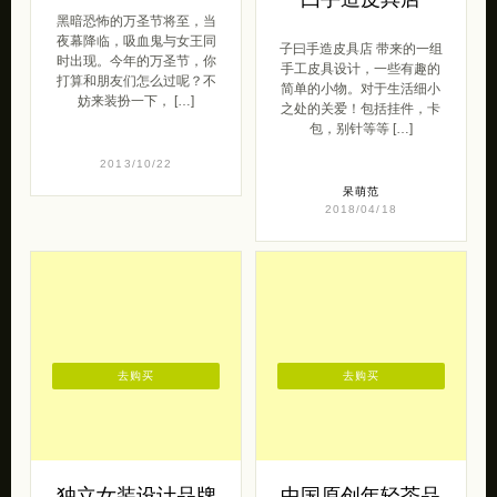
万圣节的假面女凰
独立设计品牌 子
曰手造皮具店
黑暗恐怖的万圣节将至，当
夜幕降临，吸血鬼与女王同
子曰手造皮具店 带来的一组
时出现。今年的万圣节，你
手工皮具设计，一些有趣的
打算和朋友们怎么过呢？不
简单的小物。对于生活细小
妨来装扮一下， […]
之处的关爱！包括挂件，卡
包，别针等等 […]
2013/10/22
呆萌范
2018/04/18
去购买
去购买