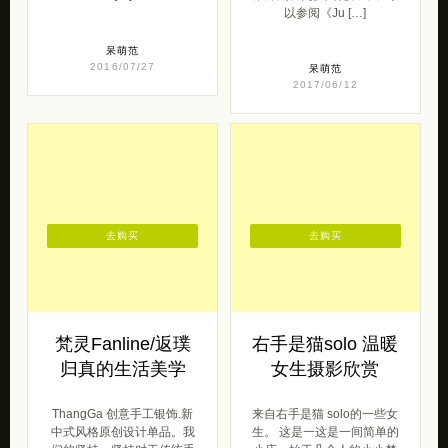
来的一组鞋子。@littlegood
手工陶瓷首饰设计作品，简
皮鞋设计 littlegood皮鞋设
约而有趣的定制设计令人印
[…]
象深刻。更多陶瓷设计，可
以参阅《Ju […]
呆萌范
2016/07/27
呆萌范
2017/06/12
去购买
去购买
梵灵Fanline/返璞
右手是猫solo 温暖
归真的生活美学
女生摄影欣赏