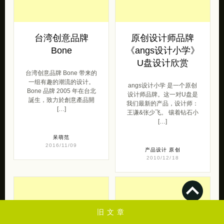
去购买
去购买
台湾创意品牌
原创设计师品牌
Bone
《angs设计小学》
U盘设计欣赏
台湾创意品牌 Bone 带来的
一组有趣的潮流的设计。
angs设计小学 是一个原创
Bone 品牌 2005 年在台北
设计师品牌。这一对U盘是
誕生，致力於創意產品開
我们最新的产品，设计师：
[…]
王谦&张少飞。 镶着钻石小
[…]
呆萌范
2016/11/09
产品设计
原创
2010/12/18
旧文章