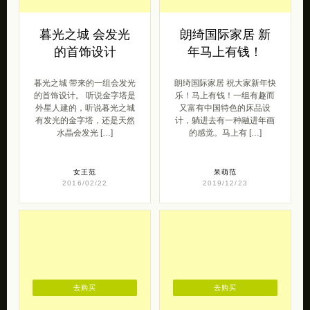
暮光之城 会发光
朗绮国际家居 新
的首饰设计
年马上有钱！
暮光之城 带来的一组会发光
朗绮国际家居 祝大家新年快
的首饰设计。 听说金字塔是
乐！马上有钱！一组有趣而
外星人建的，听说暮光之城
又富有中国特色的床品设
有发光的金字塔，还是天然
计，躺进去有一种融进年画
水晶会发光 […]
的感觉。马上有 […]
女王范
呆萌范
2016/02/22
2019/12/23