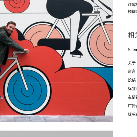
订阅
转载
相
Site
关于
留言
投稿
标签
友情
广告
版权