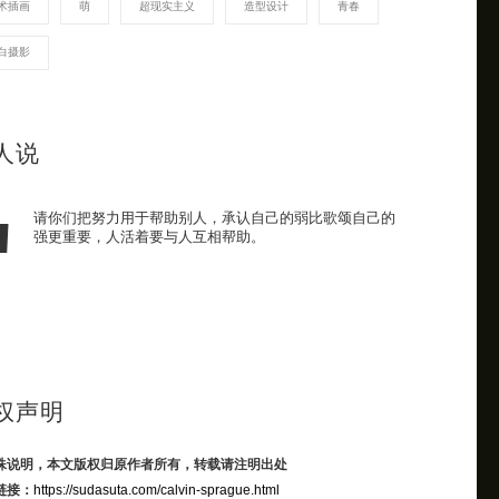
术插画
萌
超现实主义
造型设计
青春
白摄影
人说
请你们把努力用于帮助别人，承认自己的弱比歌颂自己的
强更重要，人活着要与人互相帮助。
权声明
殊说明，本文版权归原作者所有，转载请注明出处
链接：
https://sudasuta.com/calvin-sprague.html