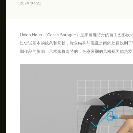
2020/07/22
Union Haus （Calvin Sprague）是来自鹿特丹
过尝试基本的线条和形状，弥合结构与混乱之间的差距找到了和谐。受 Saul 
期作品的影响，艺术家将奇特的，色彩斑斓的风格视为他热爱