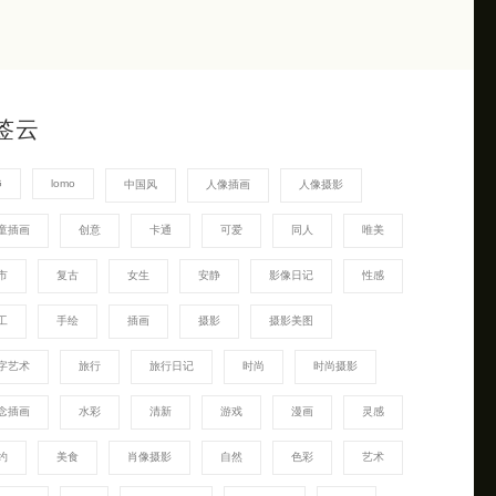
签云
G
lomo
中国风
人像插画
人像摄影
童插画
创意
卡通
可爱
同人
唯美
市
复古
女生
安静
影像日记
性感
工
手绘
插画
摄影
摄影美图
字艺术
旅行
旅行日记
时尚
时尚摄影
念插画
水彩
清新
游戏
漫画
灵感
约
美食
肖像摄影
自然
色彩
艺术