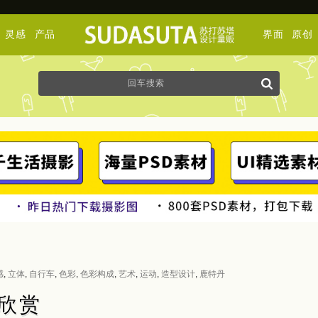
灵感
产品
界面
原创
感
,
立体
,
自行车
,
色彩
,
色彩构成
,
艺术
,
运动
,
造型设计
,
鹿特丹
画欣赏