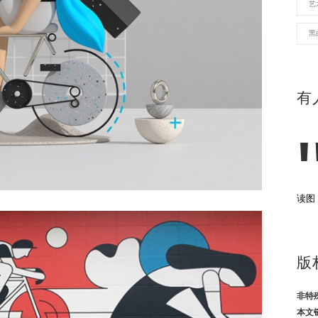
艺
黑
有
读图
版
非特
本文