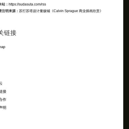
本站：
https://sudasuta.com/rss
请注明来源：
苏打苏塔设计量贩铺
《Calvin Sprague 商业插画欣赏》
关链接
map
云
链接
合作
声明