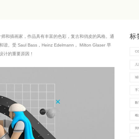
标
的自由图形设计师和插画家，作品具有丰富的色彩，复古和俏皮的风格。通
Bass，Heinz Edelmann， Milton Glaser 早
C
设计的重要原因！
儿
城
手
数
概
简