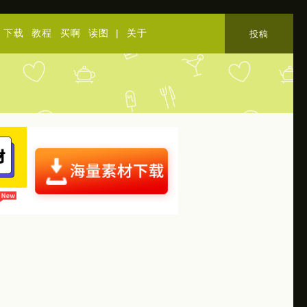
下载
教程
买啊
读图
|
关于
投稿