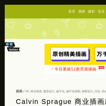
首页
插画
摄影
生活
插画
/
3D
,
商业插画
,
图形设计
,
扁平化
,
扁平化插图
,
插图设计
,
活动
,
灵
Calvin Sprague 商业插