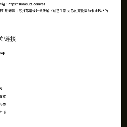
本站：
https://sudasuta.com/rss
请注明来源：
苏打苏塔设计量贩铺
《创意生活 为你的宠物添加卡通风格的
》
关链接
map
云
链接
合作
声明