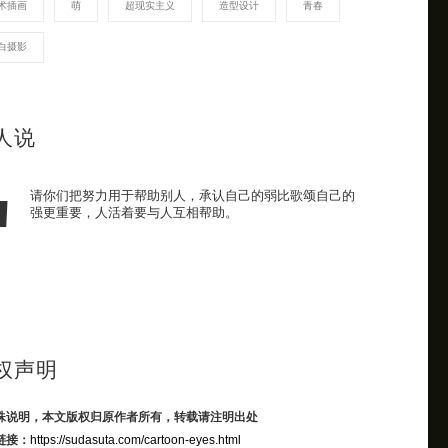
术插画
萌
超现实主义
造型设计
青春
白摄影
人说
请你们把努力用于帮助别人，承认自己的弱比歌颂自己的
强更重要，人活着要与人互相帮助。
权声明
殊说明，本文版权归原作者所有，转载请注明出处
链接：
https://sudasuta.com/cartoon-eyes.html