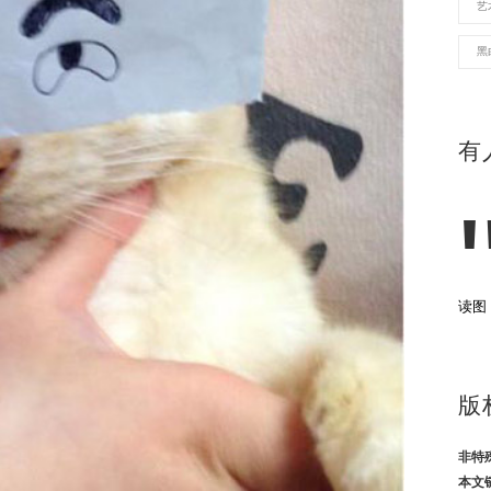
艺
黑
有
读图
版
非特
本文