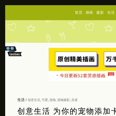
首页
插画
摄影
生活
生活
/
创意生活
,
可爱
,
宠物
,
宠物摄影
,
灵感
创意生活 为你的宠物添加