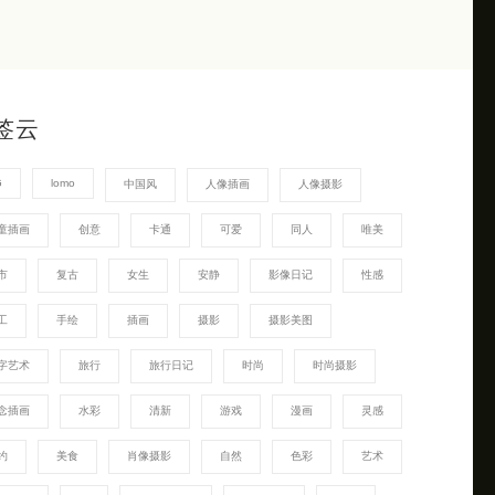
签云
G
lomo
中国风
人像插画
人像摄影
童插画
创意
卡通
可爱
同人
唯美
市
复古
女生
安静
影像日记
性感
工
手绘
插画
摄影
摄影美图
字艺术
旅行
旅行日记
时尚
时尚摄影
念插画
水彩
清新
游戏
漫画
灵感
约
美食
肖像摄影
自然
色彩
艺术