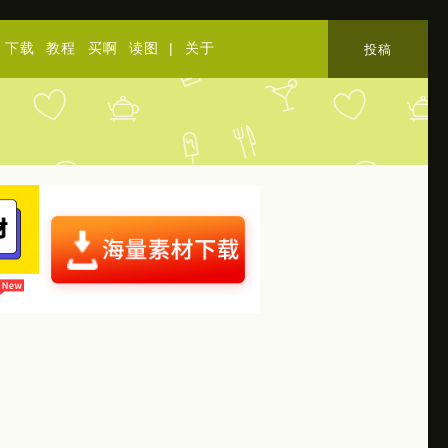
下载
教程
买啊
读图
|
关于
投稿