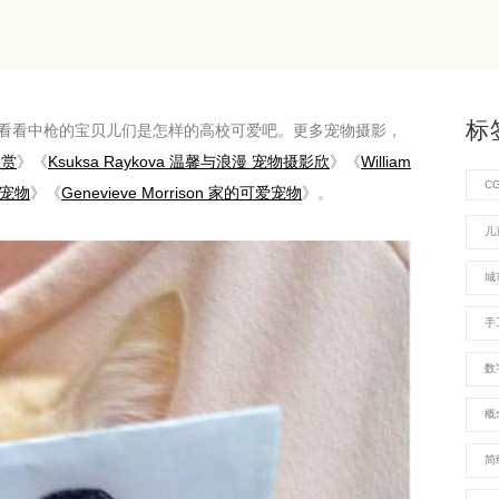
标
看看中枪的宝贝儿们是怎样的高校可爱吧。更多宠物摄影，
欣赏
》《
Ksuksa Raykova 温馨与浪漫 宠物摄影欣
》《
William
C
的宠物
》《
Genevieve Morrison 家的可爱宠物
》。
儿
城
手
数
概
简