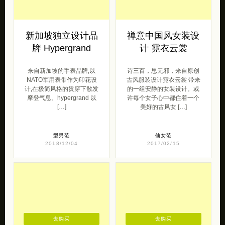
新加坡独立设计品
禅意中国风女装设
牌 Hypergrand
计 霓衣云裳
来自新加坡的手表品牌,以
诗三百，思无邪，来自原创
NATO军用表带作为印花设
古风服装设计霓衣云裳 带来
计,在极简风格的贯穿下散发
的一组安静的女装设计。或
摩登气息。hypergrand 以
许每个女子心中都住着一个
[…]
美好的古风女 […]
型男范
仙女范
2018/12/04
2017/02/15
去购买
去购买