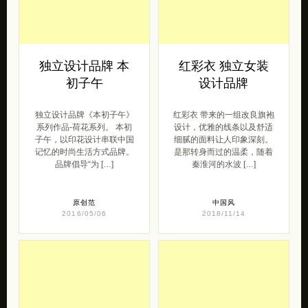
独立设计品牌 本
红彩衣 独立女装
初子午
设计品牌
独立设计品牌《本初子午》
红彩衣 带来的一组改良旗袍
系列作品-荷花系列。 本初
设计，优雅的线条以及舒适
子午，以印花设计串联中国
细腻的面料让人印象深刻。
记忆的时尚生活方式品牌。
是那转身而过的温柔，随着
品牌倡导“为 […]
秦淮河的水波 […]
原创范
中国风
2016/05/06
2018/11/14