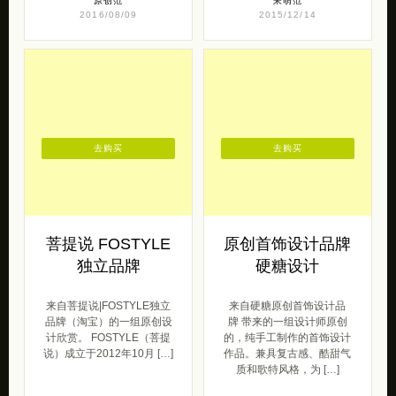
原创范
呆萌范
2016/08/09
2015/12/14
去购买
去购买
菩提说 FOSTYLE
原创首饰设计品牌
独立品牌
硬糖设计
来自菩提说|FOSTYLE独立
来自硬糖原创首饰设计品
品牌（淘宝）的一组原创设
牌 带来的一组设计师原创
计欣赏。 FOSTYLE（菩提
的，纯手工制作的首饰设计
说）成立于2012年10月 […]
作品。兼具复古感、酷甜气
质和歌特风格，为 […]