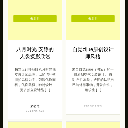
去购买
去购买
八月时光 安静的
自觉zijue原创设计
人像摄影欣赏
师风格
独立设计师品牌八月时光独
来自自觉zijue（淘宝）的一
立设计师品牌，以简洁利落
组原创空气女装设计。 自
街拍风格为主，强调优质面
觉-自性本觉，透彻的认识自
料，优良裁剪，独特设计。
己与外界事物，开发自性，
更多独立设计品 […]
追求生 […]
呆萌范
2013/11/23
2016/07/14