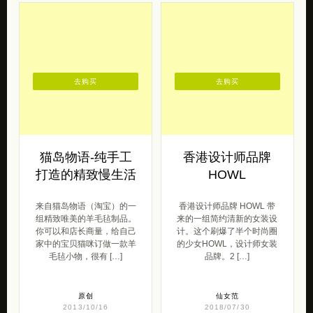
去购买
去购买
猫岛物语-纯手工
香港设计师品牌
打造的精致慢生活
HOWL
来自猫岛物语（淘宝）的一
香港设计师品牌 HOWL 带
组精致唯美的羊毛毡制品。
来的一组简约清新的女装设
你可以和店长商量，给自己
计。这个刷爆了半个时尚圈
家中的宝贝猫咪订做一款羊
的少女HOWL，设计师女装
毛毡小物，很有 […]
品牌。2 […]
原创
仙女范
2013/10/16
2018/07/30