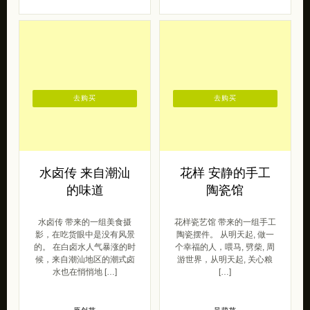
去购买
去购买
水卤传 来自潮汕
花样 安静的手工
的味道
陶瓷馆
水卤传 带来的一组美食摄
花样瓷艺馆 带来的一组手工
影，在吃货眼中是没有风景
陶瓷摆件。 从明天起, 做一
的。 在白卤水人气暴涨的时
个幸福的人，喂马, 劈柴, 周
候，来自潮汕地区的潮式卤
游世界，从明天起, 关心粮
水也在悄悄地 […]
[…]