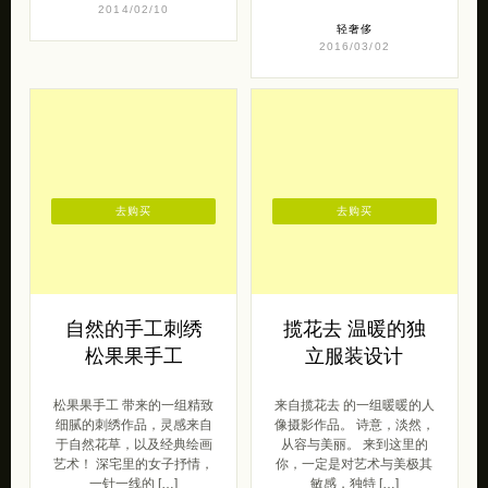
2014/02/10
轻奢侈
2016/03/02
去购买
去购买
自然的手工刺绣
揽花去 温暖的独
松果果手工
立服装设计
松果果手工 带来的一组精致
来自揽花去 的一组暖暖的人
细腻的刺绣作品，灵感来自
像摄影作品。 诗意，淡然，
于自然花草，以及经典绘画
从容与美丽。 来到这里的
艺术！ 深宅里的女子抒情，
你，一定是对艺术与美极其
一针一线的 […]
敏感，独特 […]