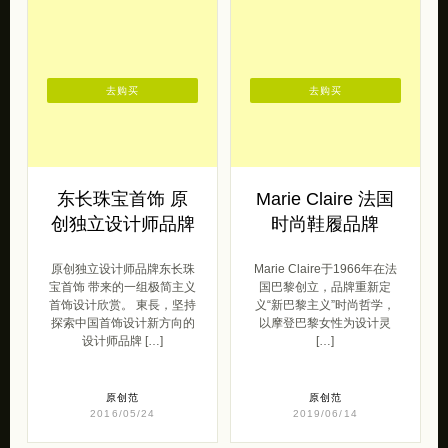
去购买
去购买
东长珠宝首饰 原
Marie Claire 法国
创独立设计师品牌
时尚鞋履品牌
原创独立设计师品牌东长珠
Marie Claire于1966年在法
宝首饰 带来的一组极简主义
国巴黎创立，品牌重新定
首饰设计欣赏。 東長，坚持
义“新巴黎主义”时尚哲学，
探索中国首饰设计新方向的
以摩登巴黎女性为设计灵
设计师品牌 […]
[…]
原创范
原创范
2016/05/24
2019/06/14