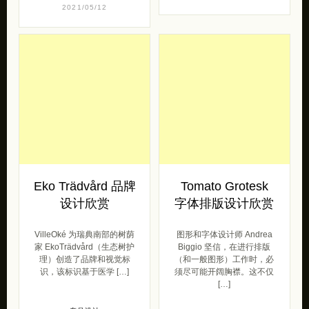
2021/05/12
Eko Trädvård 品牌
Tomato Grotesk
设计欣赏
字体排版设计欣赏
VilleOké 为瑞典南部的树荫
图形和字体设计师 Andrea
家 EkoTrädvård（生态树护
Biggio 坚信，在进行排版
理）创造了品牌和视觉标
（和一般图形）工作时，必
识，该标识基于医学 […]
须尽可能开阔胸襟。这不仅
[…]