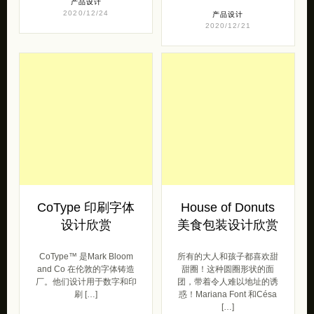
产品设计
2020/12/24
产品设计
2020/12/21
CoType 印刷字体
House of Donuts
设计欣赏
美食包装设计欣赏
CoType™ 是Mark Bloom
所有的大人和孩子都喜欢甜
and Co 在伦敦的字体铸造
甜圈！这种圆圈形状的面
厂。他们设计用于数字和印
团，带着令人难以地址的诱
刷 […]
惑！Mariana Font 和Césa
[…]