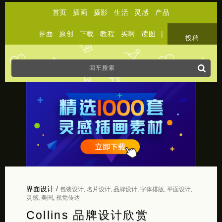
首页
插画
摄影
生活
灵感
产品
界面
原创
下载
教程
买啊
读图
|
关于
投稿
界面设计
/
包装设计
,
名片设计
,
品牌设计
,
字体排版
,
平面设计
,
灵感
,
美国
,
视觉传达
Collins 品牌设计欣赏