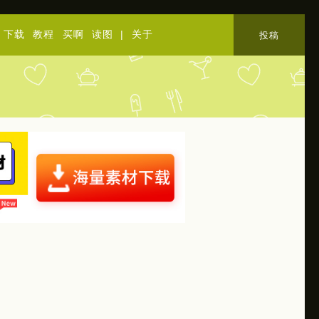
下载
教程
买啊
读图
|
关于
投稿