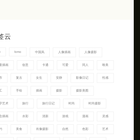
签云
G
lomo
中国风
人像插画
人像摄影
童插画
创意
卡通
可爱
同人
唯美
市
复古
女生
安静
影像日记
性感
工
手绘
插画
摄影
摄影美图
字艺术
旅行
旅行日记
时尚
时尚摄影
念插画
水彩
清新
游戏
漫画
灵感
约
美食
肖像摄影
自然
色彩
艺术