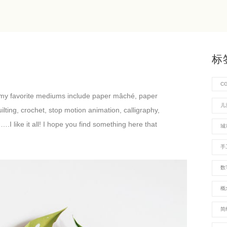
标
C
 of my favorite mediums include paper mâché, paper
儿
uilting, crochet, stop motion animation, calligraphy,
….I like it all! I hope you find something here that
城
手
数
概
简