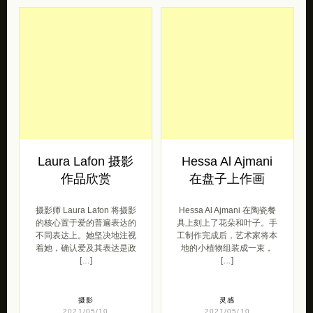
Laura Lafon 摄影
Hessa Al Ajmani
作品欣赏
在盘子上作画
摄影师 Laura Lafon 将摄影
Hessa Al Ajmani 在陶瓷餐
的核心置于爱的普遍表达的
具上刻上了花朵和叶子。手
不同表达上。她坚决地注视
工制作完成后，艺术家将本
着她，确认爱及其表达是政
地的小植物组装成一束，
[…]
[…]
摄影
灵感
2021/05/10
2021/05/10