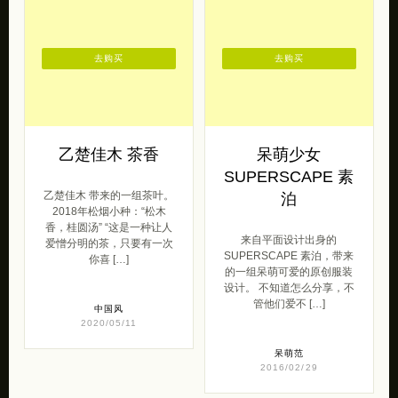
去购买
去购买
乙楚佳木 茶香
呆萌少女
SUPERSCAPE 素
乙楚佳木 带来的一组茶叶。
泊
2018年松烟小种：“松木
香，桂圆汤” “这是一种让人
来自平面设计出身的
爱憎分明的茶，只要有一次
SUPERSCAPE 素泊，带来
你喜 […]
的一组呆萌可爱的原创服装
设计。 不知道怎么分享，不
管他们爱不 […]
中国风
2020/05/11
呆萌范
2016/02/29