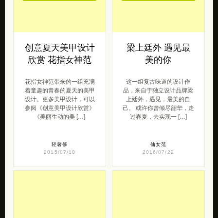
创意夏天美甲设计
梁上廷外 遇见最
欣赏 花指女神范
美的你
花指女神范带来的一组充满
这一组复古味道的设计作
着童趣的青春的夏天的美甲
品，来自于独立设计品牌梁
设计。更多美甲设计，可以
上廷外，遇见，最美的自
参阅《创意美甲设计欣赏》
己。 或许你曾倾尽韶华，走
《美丽生动的美 […]
过春夏，去实现一 […]
轻奢侈
仙女范
2015/07/18
2016/07/22