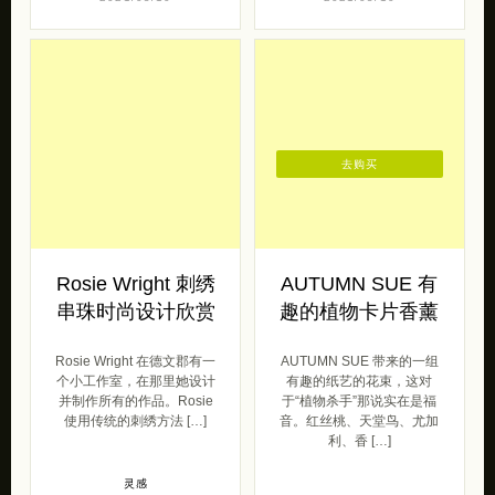
去购买
Rosie Wright 刺绣
AUTUMN SUE 有
串珠时尚设计欣赏
趣的植物卡片香薰
Rosie Wright 在德文郡有一
AUTUMN SUE 带来的一组
个小工作室，在那里她设计
有趣的纸艺的花束，这对
并制作所有的作品。Rosie
于“植物杀手”那说实在是福
使用传统的刺绣方法 […]
音。红丝桃、天堂鸟、尤加
利、香 […]
灵感