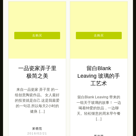
去购买
去购买
一品瓷家弄子里
留白Blank
极简之美
Leaving 玻璃的手
工艺术
来自一品瓷家 弄子里 的一
组创意陶瓷作品。 女人最好
留白Blank Leaving 带来的
的投资就是自己.这是我最爱
一组关于玻璃的故事！ 一边
的一句话.所以每天2小时的
喝着钟爱的饮品，一边聊
健身. […]
天。轻松惬意的周末早午餐
[…]
呆萌范
2016/02/21