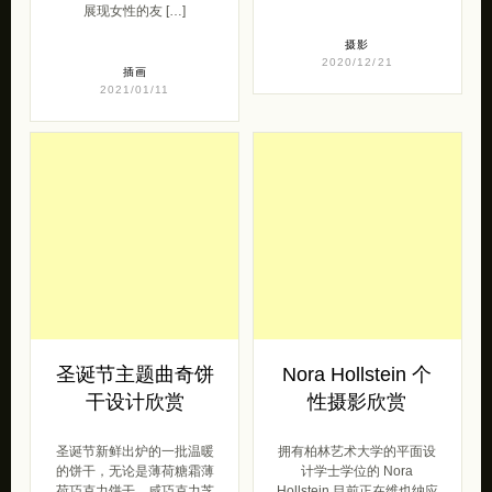
展现女性的友 […]
摄影
2020/12/21
插画
2021/01/11
圣诞节主题曲奇饼
Nora Hollstein 个
干设计欣赏
性摄影欣赏
圣诞节新鲜出炉的一批温暖
拥有柏林艺术大学的平面设
的饼干，无论是薄荷糖霜薄
计学士学位的 Nora
荷巧克力饼干，咸巧克力芝
Hollstein 目前正在维也纳应