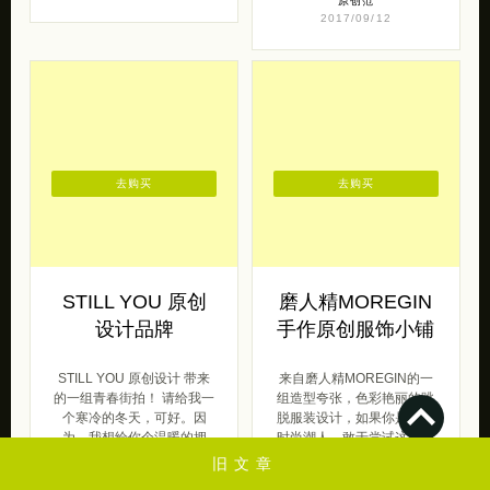
原创范
2017/09/12
去购买
去购买
STILL YOU 原创
磨人精MOREGIN
设计品牌
手作原创服饰小铺
STILL YOU 原创设计 带来
来自磨人精MOREGIN的一
的一组青春街拍！ 请给我一
组造型夸张，色彩艳丽的跳
个寒冷的冬天，可好。因
脱服装设计，如果你是一个
为，我想给你个温暖的拥
时尚潮人，敢于尝试这样的
抱。寒 […]
另类风格， […]
旧文章