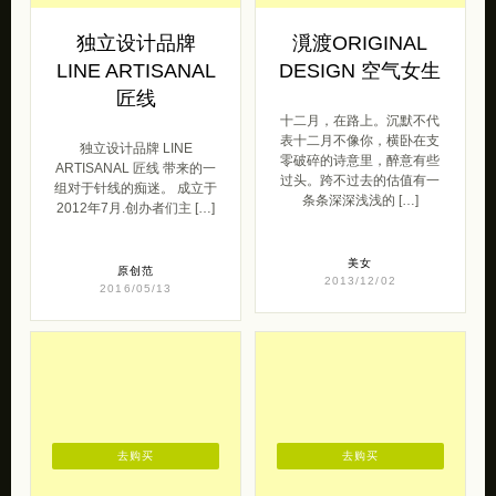
独立设计品牌
漞渡ORIGINAL
LINE ARTISANAL
DESIGN 空气女生
匠线
十二月，在路上。沉默不代
表十二月不像你，横卧在支
独立设计品牌 LINE
零破碎的诗意里，醉意有些
ARTISANAL 匠线 带来的一
过头。跨不过去的估值有一
组对于针线的痴迷。 成立于
条条深深浅浅的 […]
2012年7月.创办者们主 […]
美女
原创范
2013/12/02
2016/05/13
去购买
去购买