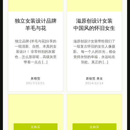
独立女装设计品牌
滋原创设计女装
羊毛与花
中国风的怀旧女生
独立品牌-[羊毛与花]分享的
滋原创设计女装带给我们了
一组清新、自然、本真的女
一组复古怀旧的女生人像摄
装设计！ 非常特别的灰紫
影。 每一个人的目光，都会
色，怎么形容呢，高级灰里
觉得永恒的幸福，永远站在
带着一点点 […]
别处。真正的 […]
呆萌范
原创范
美女
2017/12/21
2014/11/14
去购买
去购买