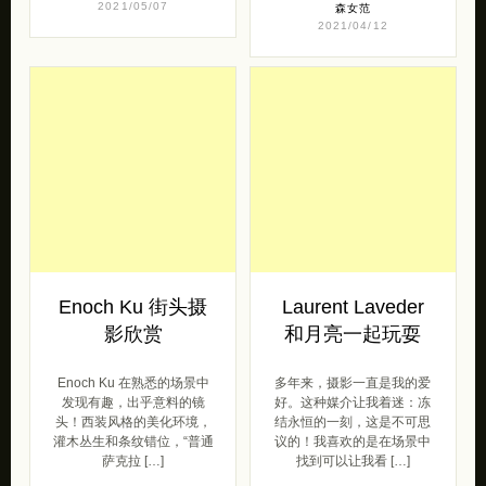
2021/05/07
森女范
2021/04/12
Enoch Ku 街头摄
Laurent Laveder
影欣赏
和月亮一起玩耍
Enoch Ku 在熟悉的场景中
多年来，摄影一直是我的爱
发现有趣，出乎意料的镜
好。这种媒介让我着迷：冻
头！西装风格的美化环境，
结永恒的一刻，这是不可思
灌木丛生和条纹错位，“普通
议的！我喜欢的是在场景中
萨克拉 […]
找到可以让我看 […]