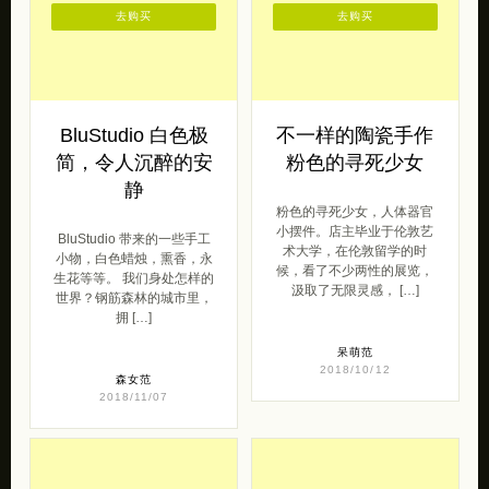
去购买
去购买
BluStudio 白色极
不一样的陶瓷手作
简，令人沉醉的安
粉色的寻死少女
静
粉色的寻死少女，人体器官
小摆件。店主毕业于伦敦艺
BluStudio 带来的一些手工
术大学，在伦敦留学的时
小物，白色蜡烛，熏香，永
候，看了不少两性的展览，
生花等等。 我们身处怎样的
汲取了无限灵感， […]
世界？钢筋森林的城市里，
拥 […]
呆萌范
2018/10/12
森女范
2018/11/07