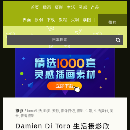
首页
插画
摄影
生活
灵感
产品
界面
原创
下载
教程
买啊
读图
|
关于
投稿
摄影
/
lomo生活
,
唯美
,
安静
,
影像日记
,
摄影
,
生活
,
生活摄影
,
美
食
,
青春摄影
Damien Di Toro 生活摄影欣